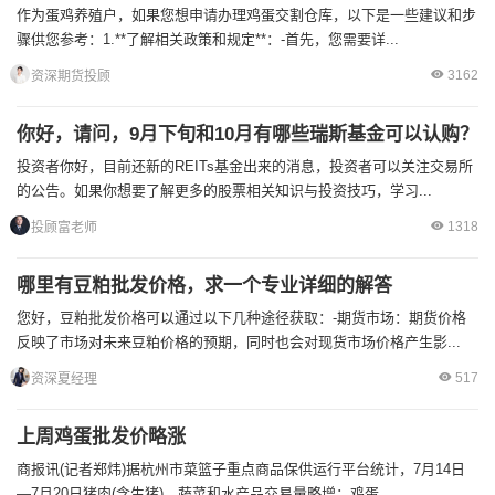
作为蛋鸡养殖户，如果您想申请办理鸡蛋交割仓库，以下是一些建议和步
骤供您参考：1.**了解相关政策和规定**：-首先，您需要详...
3162
资深期货投顾
你好，请问，9月下旬和10月有哪些瑞斯基金可以认购？
投资者你好，目前还新的REITs基金出来的消息，投资者可以关注交易所
的公告。如果你想要了解更多的股票相关知识与投资技巧，学习...
1318
投顾富老师
哪里有豆粕批发价格，求一个专业详细的解答
您好，豆粕批发价格可以通过以下几种途径获取：-期货市场：期货价格
反映了市场对未来豆粕价格的预期，同时也会对现货市场价格产生影...
517
资深夏经理
上周鸡蛋批发价略涨
商报讯(记者郑炜)据杭州市菜篮子重点商品保供运行平台统计，7月14日
—7月20日猪肉(含生猪)、蔬菜和水产品交易量略增；鸡蛋...