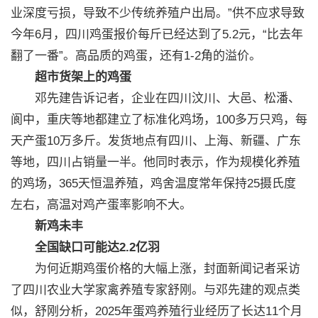
业深度亏损，导致不少传统养殖户出局。”供不应求导致
今年6月，四川鸡蛋报价每斤已经达到了5.2元，“比去年
翻了一番”。高品质的鸡蛋，还有1-2角的溢价。
超市货架上的鸡蛋
邓先建告诉记者，企业在四川汶川、大邑、松潘、
阆中，重庆等地都建立了标准化鸡场，100多万只鸡，每
天产蛋10万多斤。发货地点有四川、上海、新疆、广东
等地，四川占销量一半。他同时表示，作为规模化养殖
的鸡场，365天恒温养殖，鸡舍温度常年保持25摄氏度
左右，高温对鸡产蛋率影响不大。
新鸡未丰
全国缺口可能达2.2亿羽
为何近期鸡蛋价格的大幅上涨，封面新闻记者采访
了四川农业大学家禽养殖专家舒刚。与邓先建的观点类
似，舒刚分析，2025年蛋鸡养殖行业经历了长达11个月