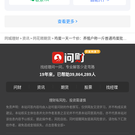
查看更多
同城理财
>
资讯
>
同花顺期货
>
鸡蛋一天一个价：养殖户称一斤普通鸡蛋批发价逼近6元；专家称7月下旬或迎价格拐点
找经理问一问，专业解答少走弯路
19年来，已帮助39,864,289人
|
|
|
|
问财
资讯
期货
股票
找经理
理财有风险，投资需谨慎
免责声明：本站问答内容均由入驻叩富问财的作者撰写，仅供网友交流学习，并不构成买卖
建议。本站核实主体信息并允许作者发表之言论并不代表本站同意其内容，亦不代表本站对
该信息内容予以核实，据此操作者，风险自担。同时提醒网友提高风险意识，请勿私下汇款
给作者，避免造成金钱损失。
点击查看全部>