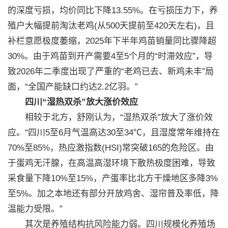
的深度亏损，均价同比下降13.55%。在亏损压力下，养
殖户大幅提前淘汰老鸡(从500天提前至420天左右)，且
补栏意愿极度萎缩，2025年下半年鸡苗销量同比骤降超
30%。由于鸡苗到开产需要4至5个月的“时滞效应”，导
致2026年二季度出现了严重的“老鸡已去、新鸡未丰”局
面，“全国产能缺口约达2.2亿羽。”
四川“湿热双杀”放大涨价效应
相较于北方，舒刚认为，“湿热双杀”放大了涨价效
应。“四川5至6月气温高达30至34℃，且湿度常年维持在
70%至85%，热应激指数(HSI)常突破165的危险区。由
于蛋鸡无汗腺，在高温高湿环境下散热极度困难，导致
采食量下降10%至15%，产蛋率比北方干燥地区多降3%
至5%。加之本地还有部分开放鸡舍、湿帘普及率低，降
温能力受限。”
其次是养殖结构抗风险能力弱。四川规模化养殖场