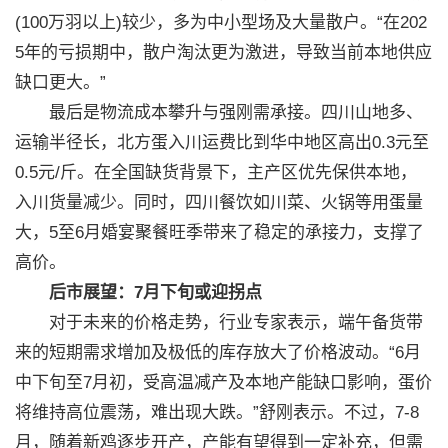
(100万羽以上)较少，多为中小型场及大量散户。“在202
5年的亏损期中，散户淘汰更为激进，导致当前本地供应
缺口更大。”
最后是物流成本攀升与强刚需承接。四川山地多、
运输半径长，北方蛋入川运费比到华中地区高出0.3元至
0.5元/斤。在全国缺货背景下，主产区优先保供本地，
入川货量减少。同时，四川餐饮如川菜、火锅等用蛋量
大，5至6月婚宴聚餐旺季带来了稳定的承接力，支撑了
高价。
后市展望：7月下旬或迎拐点
对于未来的价格走势，行业专家表示，端午备货带
来的短期需求增加及极低的库存放大了价格波动。“6月
中下旬至7月初，受高温减产及本地产能缺口影响，蛋价
将维持高位震荡，难出现大跌。”舒刚表示。不过，7-8
月，随着新鸡逐步开产，产能有望得到一定补充，但需