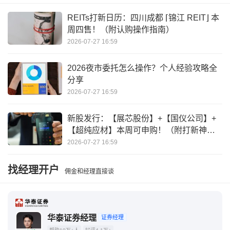
30个鸡蛋多少斤
草鸡蛋今日最新价目表
REITs打新日历：四川成都 ⌈锦江 REIT⌋ 本
周四售！（附认购操作指南）
2026-07-27 16:59
2026夜市委托怎么操作？个人经验攻略全
分享
2026-07-27 16:59
新股发行：【展芯股份】+【国仪公司】+
【超纯应材】本周可申购！（附打新神
器）
2026-07-27 16:59
找经理开户
佣金和经理直接谈
华泰证券经理
证券经理