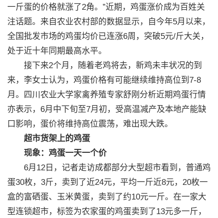
一斤蛋的价格就涨了2角。”近期，鸡蛋涨价成为百姓关
注话题。来自农业农村部的数据显示，自今年5月以来，
全国批发市场的鸡蛋均价已连涨6周，突破5元/斤大关，
处于近十年同期最高水平。
接下来2个月，随着老鸡将去，新鸡未丰状况的到
来，李女士认为，鸡蛋价格有可能继续维持高位到7-8
月。四川农业大学家禽养殖专家舒刚分析近期鸡蛋行情
亦表示，6月中下旬至7月初，受高温减产及本地产能缺
口影响，蛋价将维持高位震荡，难出现大跌。
超市货架上的鸡蛋
现象：鸡蛋一天一个价
6月12日，记者走访成都部分大型超市看到，普通鸡
蛋30枚，3斤，卖到了近24元，平均一斤近8元，20枚一
盒的富硒蛋、玉米黄蛋，卖到了约10元一斤。在一家大
型连锁超市，标签为农家蛋的鸡蛋卖到了13元多一斤，