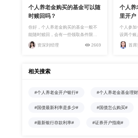
个人养老金购买的基金可以随
个人养
时赎回吗？
里开户
你好，个人养老金购买的基金一般不
个人参加
能随时赎回，会有一些领取条件限
设两个账
制，不是想赎就能赎的。[图片1]个人
通过国家
资深刘经理
2669
首席
养老金基金的赎回规则1.需满足领取条
国人社政
件：要等到达到法定退休年龄、完全
掌上123
丧失劳动能力、出国（境）定居...
口或商业
相关搜索
账户2、
资金账户
资金账户
#个人养老金开户银行#
#个人养老金基金理财
品。个人
养老金账
#国债最新利率是多少#
#国债怎么购买#
商业银行
户，并将
#最新银行存款利率#
#证券开户指南#
公司的养
在证券公司