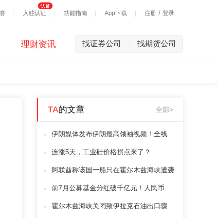
/
赛
入驻认证
功能指南
App下载
注册
登录
理财资讯
找证券公司
找期货公司
|
TA
的文章
全部>
伊朗媒体发布伊朗最高领袖视频！全线上涨，超6万人爆仓！美联储，大消息
连涨5天，工业硅价格拐点来了？
阿联酋称该国一船只在霍尔木兹海峡遭袭
前7月公募基金分红破千亿元！人民币国际化大消息！
霍尔木兹海峡关闭致伊拉克石油出口骤降75%