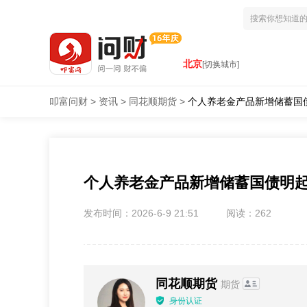
北京
[切换城市]
叩富问财
>
资讯
>
同花顺期货
>
个人养老金产品新增储蓄国
个人养老金产品新增储蓄国债明
发布时间：2026-6-9 21:51
阅读：262
同花顺期货
期货
身份认证