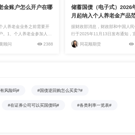
老金账户怎么开户在哪
储蓄国债（电子式）2026
月起纳入个人养老金产品
个人养老金业务之前需要开
据财政部消息，财政部和中国人民
户。1、个人养老金参加人可
行于2025年11月13日发布通知，
社会保险公共服务平台、全
储蓄国债（电子式）自2026年6月
黄顾问
2388
同花顺期货
务服务平台、电子社保卡、
式纳入个人养老金产品范围，指定
33APP等全国统一线上服务入
构可为养老金账户持有人提供购买
银行等渠道建立个人养老金
务。 从2026年6月起，符合规定的储
通过商业银行开立个人养老金
蓄国债承销团成员（开办机构）将
。两个账户开立后，就可向
在开立个人养老金资金账户的养老
缴费、购买个人养老金产
投资者，提供储蓄国债（电子式）
有风险吗#
#国债逆回购怎么买卖?#
投资者在证券公司开立个人
买服务。开办机构需为养老金投资
户前，需要有在具备资格的
开立个人养老金专用国债账户，记
#在证券公司可以买国债吗#
#各类利率一览表#
已开立的个人养老金资金账
购买期次、数量及持有变动，并与
个人养老金资金账户与证券
老金资金账户绑定；账户注销前须
老金账户绑定成功后，才可
认无未到期国债。 发行额度管理中，
...
财政部和中国人民银行将向开办...