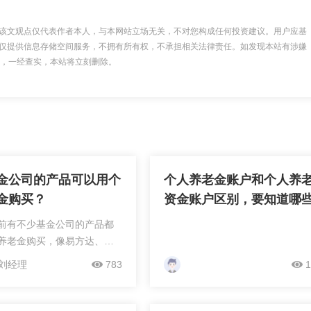
该文观点仅代表作者本人，与本网站立场无关，不对您构成任何投资建议。用户应基
仅提供信息存储空间服务，不拥有所有权，不承担相关法律责任。如发现本站有涉嫌
 举报，一经查实，本站将立刻删除。
金公司的产品可以用个
个人养老金账户和个人养
金购买？
资金账户区别，要知道哪
节
前有不少基金公司的产品都
养老金购买，像易方达、华
、南方等头部基金公司，还
刘经理
783
1
信、摩根、兴全、万家等中
业，都有相关产品哦。[图片
个人养老金购买的基金公...