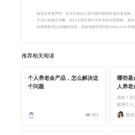
版权及免责声明：本文内容由入驻叩富问财的作者自发贡献，
于自己的独立判断，自行决策投资行为并承担全部风险。本站
抄袭侵权/违法违规的内容，请发送邮件至kf@cofool.com
推荐相关阅读
个人养老金产品，怎么解决这
哪些基
个问题
人养老
你好！目
能用个人
夏、广发
951
资深
有创金合
型基金企
1]可用于