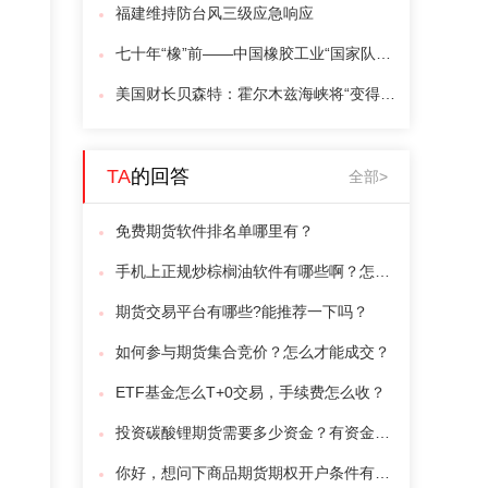
福建维持防台风三级应急响应
七十年“橡”前——中国橡胶工业“国家队”再启新程
美国财长贝森特：霍尔木兹海峡将“变得无关紧要”
TA
的回答
全部>
免费期货软件排名单哪里有？
手机上正规炒棕榈油软件有哪些啊？怎么交易呢？
期货交易平台有哪些?能推荐一下吗？
如何参与期货集合竞价？怎么才能成交？
ETF基金怎么T+0交易，手续费怎么收？
投资碳酸锂期货需要多少资金？有资金门槛吗？
你好，想问下商品期货期权开户条件有哪些？