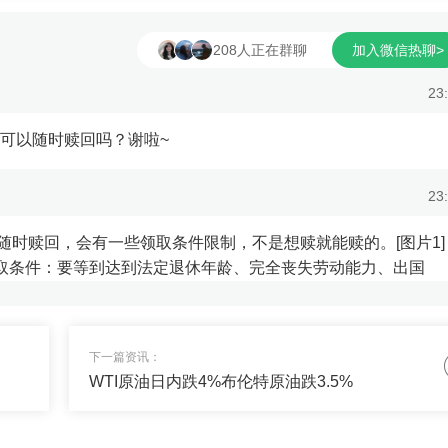
208人正在群聊
加入微信热聊>
23
金可以随时赎回吗？谢啦~
23
随时赎回，会有一些领取条件限制，不是想赎就能赎的。[图片1]
领取条件：要等到达到法定退休年龄、完全丧失劳动能力、出国
23
下一篇资讯：
WTI原油日内跌4%布伦特原油跌3.5%
否给我一些稳定收益+搏高收益的产品，我配置一些对冲风险？