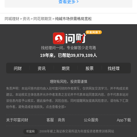
查看更多
同城理财
>
资讯
>
同花顺期货
>
纯碱市场供需格局宽松
找经理问一问，专业解答少走弯路
19年来，已帮助39,879,109人
|
|
|
|
问财
资讯
期货
股票
找经理
理财有风险，投资需谨慎
免责声明：本站问答内容均由入驻叩富问财的作者撰写，仅供网友交流学习，并不构成买卖
建议。本站核实主体信息并允许作者发表之言论并不代表本站同意其内容，亦不代表本站对
该信息内容予以核实，据此操作者，风险自担。同时提醒网友提高风险意识，请勿私下汇款
给作者，避免造成金钱损失。
点击查看全部>
关于叩富问财
客服
商务
公众服务
App下载
|
2008年被上海证券交易所选为年度投资者教育训练网站
叩富网