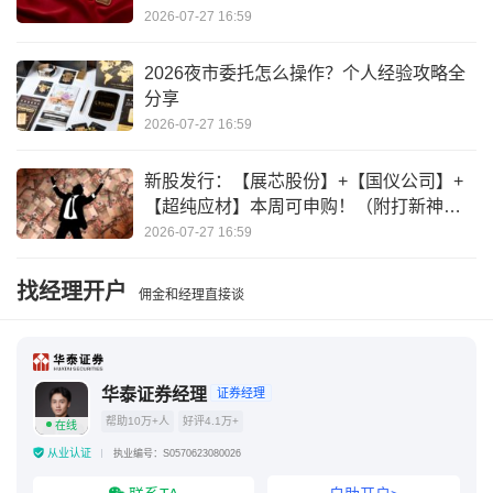
2026-07-27 16:59
2026夜市委托怎么操作？个人经验攻略全
分享
2026-07-27 16:59
新股发行：【展芯股份】+【国仪公司】+
【超纯应材】本周可申购！（附打新神
器）
2026-07-27 16:59
找经理开户
佣金和经理直接谈
华泰证券经理
证券经理
帮助10万+人
好评4.1万+
在线
从业认证
执业编号：S0570623080026