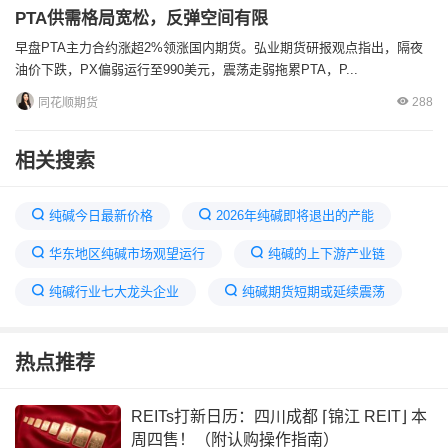
PTA供需格局宽松，反弹空间有限
早盘PTA主力合约涨超2%领涨国内期货。弘业期货研报观点指出，隔夜
油价下跌，PX偏弱运行至990美元，震荡走弱拖累PTA，P...
288
同花顺期货
相关搜索
纯碱今日最新价格
2026年纯碱即将退出的产能
华东地区纯碱市场观望运行
纯碱的上下游产业链
纯碱行业七大龙头企业
纯碱期货短期或延续震荡
纯碱最新消息
2026年发改委对纯碱
热点推荐
纯碱未来行情预测
纯碱产能过剩吗
纯碱会不会跌破1000元
纯碱供需
REITs打新日历：四川成都 ⌈锦江 REIT⌋ 本
周四售！（附认购操作指南）