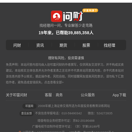
找经理问一问，专业解答少走弯路
19年来，已帮助39,885,358人
|
|
|
|
问财
资讯
期货
股票
找经理
理财有风险，投资需谨慎
免责声明：本站问答内容均由入驻叩富问财的作者撰写，仅供网友交流学习，并不构成买卖
建议。本站核实主体信息并允许作者发表之言论并不代表本站同意其内容，亦不代表本站对
该信息内容予以核实，据此操作者，风险自担。同时提醒网友提高风险意识，请勿私下汇款
给作者，避免造成金钱损失。
点击查看全部>
关于叩富问财
客服
商务
公众服务
App下载
|
2008年被上海证券交易所选为年度投资者教育训练网站
叩富网
不良信息举报电话：010-59490342
微信：524272835
意见反馈
增值电信业务经营许可证：京B2-20190488
广播电视节目制作经营许可证：（京）字第18189号