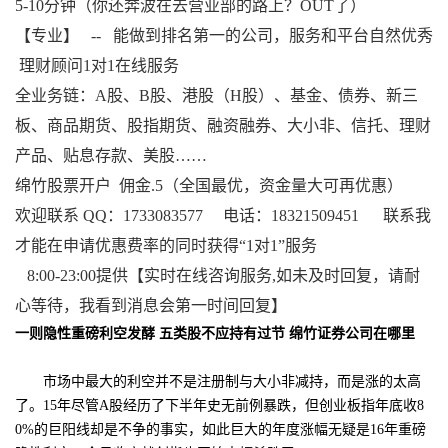
5-10分钟（你还奔波在去营业部的路上？OUT了）
【专业】 -- 能做到排名第一的公司，服务和平台自然优秀
理财顾问1对1在线服务
全业务链：A股、B股、港股（H股）、基金、债券、新三
板、商品期货、股指期货、融资融券、大小非、信托、理财
产品、贴息存款、美股……
绵竹股票开户 佣金.5（全国最优，资金量大可再优惠）
欢迎联系 QQ：1733083577 电话：18321509451 联系我
才能在申请优惠费率的同时获得“1对1”服务
8:00-23:00
提供【实时在线咨询服务,如未及时回复，请耐
心等待，我看到消息会第一时间回复】
一则隐性重磅利空发酵 五类股不应持有过节 绵竹证券公司在哪里
市场中最大的利空并不是注册制与大小非减持，而是涨的太高
了。15年尽管A股经历了下半年史无前例暴跌，但创业板指年底收8
0%的巨阳线却是不争的事实，如此巨大的年度涨幅无疑是16年重磅