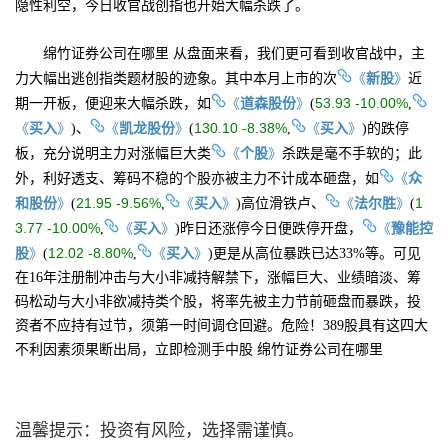
隐性利空，今日收官战创指也开始大幅杀跌了。
绵竹证券公司在哪里 从盘面来看，我们更可看到收官战中，主
《
新股
》
力大幅出逃创指类题材股的迹象。其中本月上市的次
近
《
道森股份
》
53.93 -10.00%
期一开板，便迎来大幅杀跌，如
(
,
《
买入
》
《
凯龙股份
》
130.10 -8.38%
《
买入
》
)、
(
,
)的跌停
《
个股
》
板，充分说明主力对涨幅巨大类
杀跌是毫不手软的；此
《
众
外，利好透支、筹码不稳的个股亦被主力不计成本砸盘，如
和股份
》
21.95 -9.56%
《
买入
》
《
法尔胜
》
1
(
,
)高位滑铁卢、
(
3.77 -10.00%
《
买入
》
《
豫能控
,
)昨日还涨停今日便跌停开盘，
股
》
12.02 -8.80%
《
买入
》
(
,
)更是从高位暴跌已达33%等。可见
在16年注册制冲击与大小非减持解禁下，涨幅巨大、业绩暗淡、筹
码松动与大小非欲减持类个股，将率先被主力节前砸盘而暴跌，投
资者不应持有过节，须第一时间调仓回避。危险！389股具有这四大
不利因素须果断出局，立即检测手中股 绵竹证券公司在哪里
温馨提示：投资有风险，选择需谨慎。