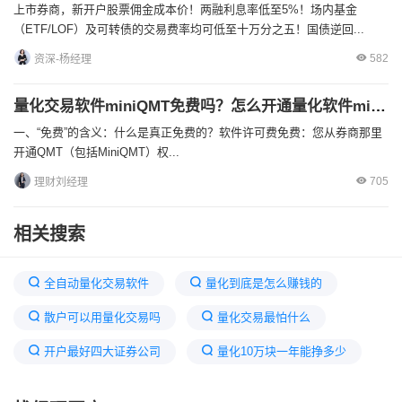
上市券商，新开户股票佣金成本价！两融利息率低至5%！场内基金
（ETF/LOF）及可转债的交易费率均可低至十万分之五！国债逆回...
582
资深-杨经理
量化交易软件miniQMT免费吗？怎么开通量化软件miniQMT？
一、“免费”的含义：什么是真正免费的？软件许可费免费：您从券商那里
开通QMT（包括MiniQMT）权...
705
理财刘经理
相关搜索
全自动量化交易软件
量化到底是怎么赚钱的
散户可以用量化交易吗
量化交易最怕什么
开户最好四大证券公司
量化10万块一年能挣多少
国家为什么不打击量化
国泰君安量化交易开通条件