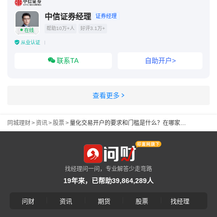
中信证券经理
证券经理
帮助10万+人
好评3.1万+
在线
从业认证
联系TA
自助开户>
查看更多
同城理财
>
资讯
>
股票
>
量化交易开户的要求和门槛是什么？在哪家券商可以开通量化软件？
找经理问一问，专业解答少走弯路
19年来，已帮助39,864,289人
|
|
|
|
问财
资讯
期货
股票
找经理