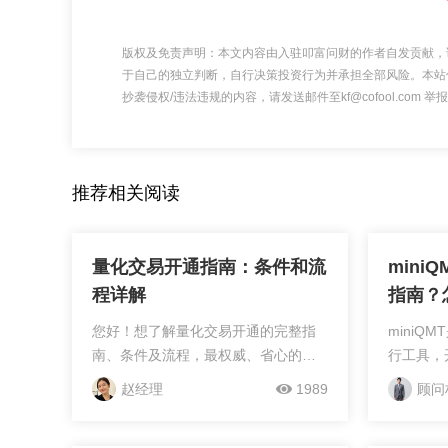
版权及免责声明：本文内容由入驻叩富问财的作者自发贡献，
于自己的独立判断，自行决策投资行为并承担全部风险。本站
抄袭侵权/违法违规的内容，请发送邮件至kf@cofool.com
推荐相关阅读
量化交易开通指南：条件和流
mini
程详解
指南？
您好！想了解量化交易开通的完整指
miniQ
南、条件及流程，最权威、省心的方
行工具，
式是关注「金财牛」公众号并对接我
商。目前
赵经理
1989
顾问
这位专业券商客户经理！金财牛是合
证券等券商
规备案平台，已与银河证券、国金证
开通条件