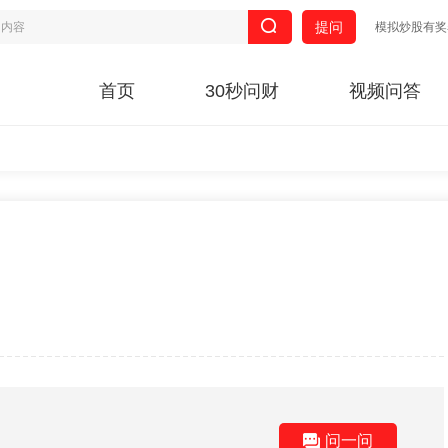
提问
模拟炒股有奖
首页
30秒问财
视频问答
问一问