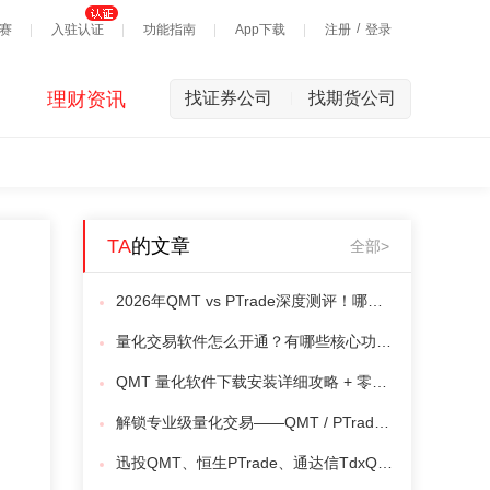
/
赛
入驻认证
功能指南
App下载
注册
登录
理财资讯
找证券公司
找期货公司
|
TA
的文章
全部>
2026年QMT vs PTrade深度测评！哪个更适合你？
量化交易软件怎么开通？有哪些核心功能？
QMT 量化软件下载安装详细攻略 + 零基础上手完整教程
解锁专业级量化交易——QMT / PTrade / miniQMT 开通指南
迅投QMT、恒生PTrade、通达信TdxQuant：量化交易工具如何选？