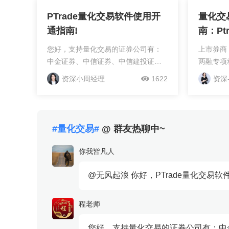
券等持牌优质券商深度合作，这些券
量、交易经
商...
PTrade量化交易软件使用开
量化交
通指南!
南：Ptr
您好，支持量化交易的证券公司有：
上市券商
中金证券、中信证券、中信建投证券
两融专项
等等，主流的是迅投QMT和恒生
（ETF/
资深小周经理
1622
资深
Ptrade，开通量化交易资金需要达到
可低至十
50万元即可免费开通，具体可以咨询
可提供量化
客户经理的。想开证...
万得宏汇交
行情、V
#量化交易#
@ 群友热聊中~
户选择。
天，选择
你我皆凡人
构建策略的
作为市场
@无风起浪 你好，PTrade量化交易软
自针对不
能。本文
程老师
开通流程
提供清晰
您好，支持量化交易的证券公司有：中