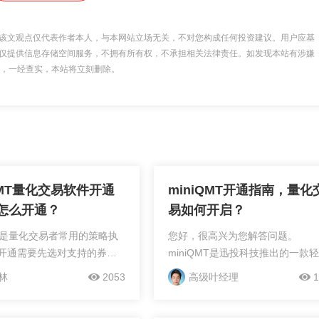
该文观点仅代表作者本人，与本网站立场无关，不对您构成任何投资建议。用户应基
仅提供信息存储空间服务，不拥有所有权，不承担相关法律责任。如发现本站有涉嫌
 举报，一经查实，本站将立刻删除。
QMT量化交易软件开通
miniQMT开通指南，量化
怎么开通？
易如何开启？
MT是量化交易者常用的策略执
您好，很高兴为您解答问题。
开通需要先选对支持的券
miniQMT是迅投科技推出的一款
中金公司、国金证券、华西
化量化交易工具，它是QMT的极
林
2053
高级叶经理
1
都支持miniQMT，但具体
式。miniQMT支持使用Python语
得看各家要求，一般和资金
写交易策略，通过API接口与券商