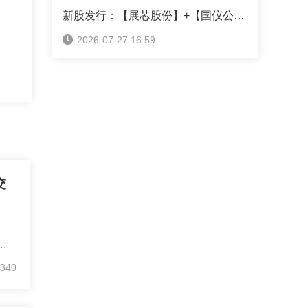
新股发行：【展芯股份】+【国仪公司】+【超纯应材】本周可申购！（附打新神器）
2026-07-27 16:59
交
轻量
简模
340
言编
交易