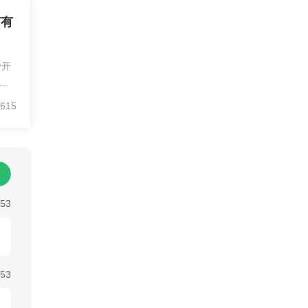
南有
费开
成
615
！！
券
债
利率
！期
！提
:53
de量
极速
能工
:53
.
支