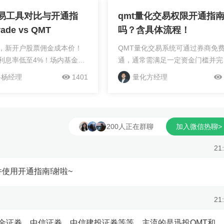
验挂钩，建议直...
系统无缝对接，实...
易工具对比与开通指
qmt量化交易权限开通指
ade vs QMT
吗？含具体流程！
，新开户股票佣金成本价！
QMT量化交易系统可通过券商免
利息率低至4%！场内基金
通，通常需满足一定资金门槛并完
LOF）及可转债的交易费率均
相关申请流程，以下是具体操作步
-杨经理
1401
量化方经理
万分之五！国债逆回购1折！
骤： 欢迎交流，点头像添加咨询
交易软件QMT及PTrade、
支持qmt/miniqmt，国字头上市大
易（ETF套利）！赠level2
商，股票佣金成本价，ETF、可转
IP快速通道。提供靓号股票账
十万分5，逆回购一折！专项两融
200人正在群聊
加入微信热聊>
在量化投资日益普及的今
4%；港股通十万分8；北交所万3
合适的交易工具成为投资者
权1.8元每张，ETF套利免申赎费
21
关键环节。Ptrade 和 QMT
供免费理财咨询，免费QMT+ptra
上主流的量化交易软件，各
化软件、万得宏汇量化软件、VIP
件使用开通指南!谢啦~
同用户群体设计了差异化功
通道、L2十档行情！！可选靓号开
将从功能特性、适用场景、
户！支持T0智能算法和更多AI智
21
等维度展开分析，为投资者
具，提供具体标的买卖价格参考！1
的决策参考。一、核心...
选择合适的券商：并非所有券商都
金证券、中信证券、中信建投证券等等，主流的是迅投QMT和