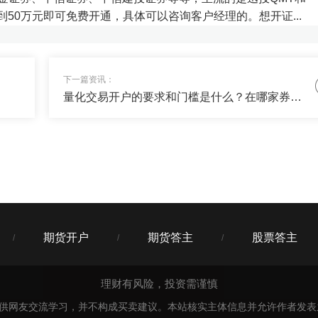
持QMT量化交易系统，华...
达到50万元即可免费开通，具体可以咨询客户经理的。想开证...
21
下一篇资讯：
省事，收益超过某宝的，帮忙推荐下~
量化交易开户的要求和门槛是什么？在哪家券商可以开通量化软件？
21
你关注下货币三佳吧，完全满足你的要求了，哪里不懂再问我。
期货开户
期货答主
股票答主
/
/
/
理财有风险，投资需谨慎
仅供网友交流学习，并不构成买卖建议。本站核实主体信息并允许作者发