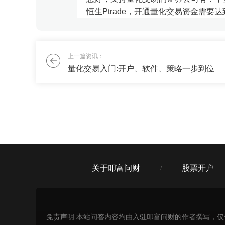
恒生Ptrade，开通量化交易资金需要
临江小杜
上一篇资讯：
有没有什么复利增长的好办法，最好能
量化交易入门:开户、软件、策略一步到位
刘老师
收益超过某宝，你的要求也不算高么，
关于叩富问财
股票开户
/
免责声明:本站问答内容均由入驻叩富问财的作者撰写，