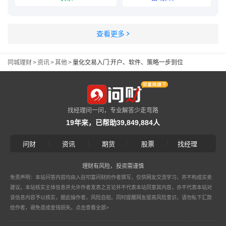
查看更多
同城理财
>
资讯
>
其他
>
量化交易入门:开户、软件、策略一步到位
找经理问一问，专业解答少走弯路
19年来，已帮助39,849,884人
|
|
|
|
问财
资讯
期货
股票
找经理
理财有风险，投资需谨慎
免责声明：本站问答内容均由入驻叩富问财的作者撰写，仅供网友交流学习，并不构成买卖
建议。本站核实主体信息并允许作者发表之言论并不代表本站同意其内容，亦不代表本站对
该信息内容予以核实，据此操作者，风险自担。同时提醒网友提高风险意识，请勿私下汇款
给作者，避免造成金钱损失。
点击查看全部>