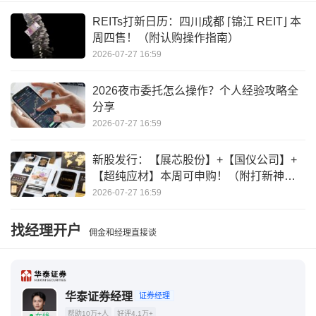
量化交易软件哪个好
量化到底是怎么赚钱的
REITs打新日历：四川成都 ⌈锦江 REIT⌋ 本
周四售！（附认购操作指南）
2026-07-27 16:59
2026夜市委托怎么操作？个人经验攻略全
分享
2026-07-27 16:59
新股发行：【展芯股份】+【国仪公司】+
【超纯应材】本周可申购！（附打新神
器）
2026-07-27 16:59
找经理开户
佣金和经理直接谈
华泰证券经理
证券经理
帮助10万+人
好评4.1万+