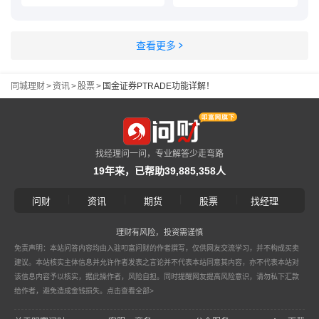
查看更多
同城理财
>
资讯
>
股票
>
国金证券PTRADE功能详解！
找经理问一问，专业解答少走弯路
19年来，已帮助39,885,358人
|
|
|
|
问财
资讯
期货
股票
找经理
理财有风险，投资需谨慎
免责声明：本站问答内容均由入驻叩富问财的作者撰写，仅供网友交流学习，并不构成买卖
建议。本站核实主体信息并允许作者发表之言论并不代表本站同意其内容，亦不代表本站对
该信息内容予以核实，据此操作者，风险自担。同时提醒网友提高风险意识，请勿私下汇款
给作者，避免造成金钱损失。
点击查看全部>