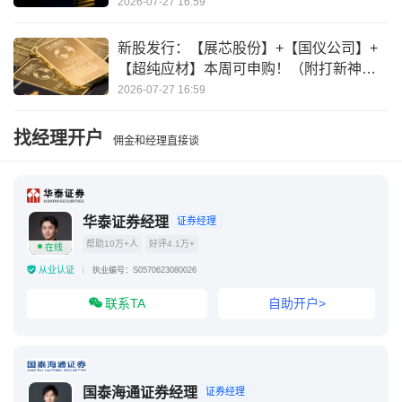
2026-07-27 16:59
新股发行：【展芯股份】+【国仪公司】+
【超纯应材】本周可申购！（附打新神
器）
2026-07-27 16:59
找经理开户
佣金和经理直接谈
华泰证券经理
证券经理
帮助10万+人
好评4.1万+
在线
从业认证
执业编号：S0570623080026
联系TA
自助开户>
国泰海通证券经理
证券经理