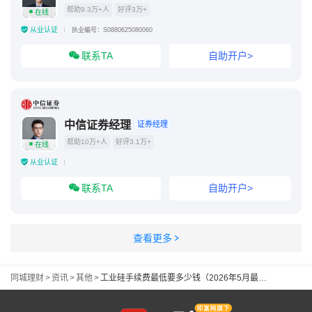
帮助9.3万+人
好评3万+
在线
从业认证
执业编号：S0880625080060
联系TA
自助开户>
中信证券经理
证券经理
帮助10万+人
好评3.1万+
在线
从业认证
联系TA
自助开户>
查看更多
同城理财
>
资讯
>
其他
>
工业硅手续费最低要多少钱（2026年5月最新）