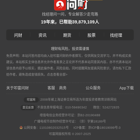
找经理问一问，专业解答少走弯路
19年来，已帮助39,879,109人
|
|
|
|
问财
资讯
期货
股票
找经理
理财有风险，投资需谨慎
免责声明：本站问答内容均由入驻叩富问财的作者撰写，仅供网友交流学习，并不构成买卖
建议。本站核实主体信息并允许作者发表之言论并不代表本站同意其内容，亦不代表本站对
该信息内容予以核实，据此操作者，风险自担。同时提醒网友提高风险意识，请勿私下汇款
给作者，避免造成金钱损失。
点击查看全部>
关于叩富问财
客服
商务
公众服务
App下载
|
2008年被上海证券交易所选为年度投资者教育训练网站
叩富网
不良信息举报电话：010-59490342
微信：524272835
意见反馈
增值电信业务经营许可证：京B2-20190488
广播电视节目制作经营许可证：（京）字第18189号
公网安备：11010802032515号 ICP备案：京ICP备18019099号-3
叩富网版权所有 © 2007-2025