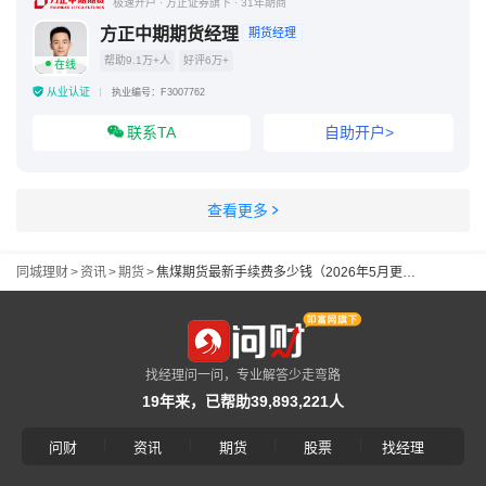
极速开户 · 方正证券旗下 · 31年期商
方正中期期货经理
期货经理
帮助9.1万+人
好评6万+
在线
从业认证
执业编号：F3007762
联系TA
自助开户>
查看更多
同城理财
>
资讯
>
期货
>
焦煤期货最新手续费多少钱（2026年5月更新）
找经理问一问，专业解答少走弯路
19年来，已帮助39,893,221人
|
|
|
|
问财
资讯
期货
股票
找经理