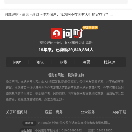
同城理财
>
资讯
>
理财
>
作为储户，我为啥不存国有大行的定存了？附上我的稳健理财攻略
找经理问一问，专业解答少走弯路
19年来，已帮助39,849,884人
|
|
|
|
问财
资讯
期货
股票
找经理
理财有风险，投资需谨慎
免责声明：本站问答内容均由入驻叩富问财的作者撰写，仅供网友交流学习，并不构成买卖
建议。本站核实主体信息并允许作者发表之言论并不代表本站同意其内容，亦不代表本站对
该信息内容予以核实，据此操作者，风险自担。同时提醒网友提高风险意识，请勿私下汇款
给作者，避免造成金钱损失。
点击查看全部>
关于叩富问财
客服
商务
公众服务
App下载
|
2008年被上海证券交易所选为年度投资者教育训练网站
叩富网
不良信息举报电话：010-59490342
微信：524272835
意见反馈