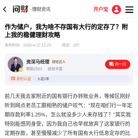
理财资讯
·
开户宝
作为储户，我为啥不存国有大行的定存了？附
上我的稳健理财攻略
发布时间：2026-4-27 15:23
阅读：297
资深马经理
财经达人
问一问
帮助2503
经验丰富
身份认证
入驻1年
前几天我去家附近的国有银行办转账业务，等候区刚好
听到网点老员工跟相熟的储户叹气：“现在咱们行一年定
期存款利率1.25%，怎么就没多少人来存钱了？”其实我
特别能感同身受，因为我自己也早就放弃了这家银行的
定期存款，甚至慢慢减少了所有国有大行低息定存的比