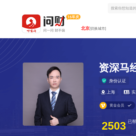
北京
[切换城市]
资深马
身份认证
上海
实
黄金会员
已
2503