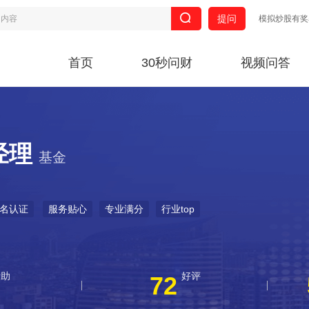
提问
模拟炒股有奖
首页
30秒问财
视频问答
经理
基金
名认证
服务贴心
专业满分
行业top
帮助
好评
72