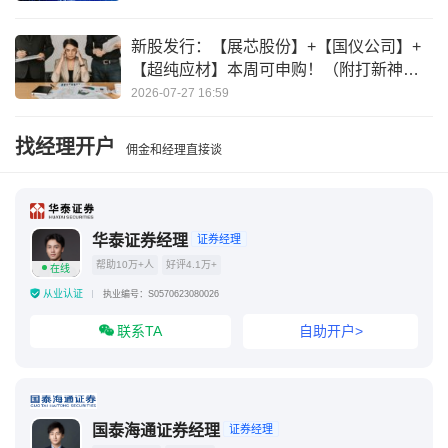
新股发行：【展芯股份】+【国仪公司】+
【超纯应材】本周可申购！（附打新神
器）
2026-07-27 16:59
找经理开户
佣金和经理直接谈
华泰证券经理
证券经理
帮助10万+人
好评4.1万+
在线
从业认证
执业编号：S0570623080026
联系TA
自助开户>
国泰海通证券经理
证券经理