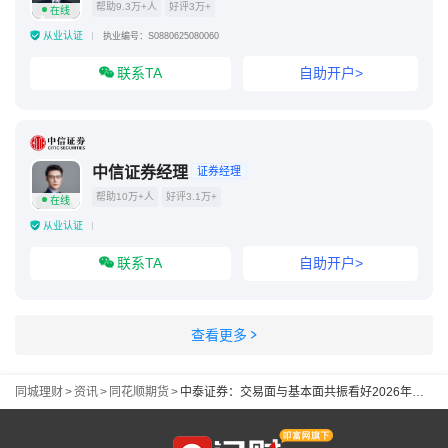
帮助9.3万+人
好评3万+
在线
从业认证
执业编号：S0880625080060
联系TA
自助开户>
中信证券经理
证券经理
帮助10万+人
好评3.1万+
在线
从业认证
联系TA
自助开户>
查看更多
同城理财
>
资讯
>
同花顺期货
>
中泰证券：交易面与基本面共振看好2026年煤炭板块投资机会