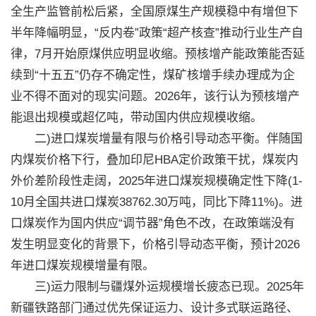
全生产监管前松后紧，全国原煤生产规模稳中有增但下
半年降幅明显，“反内卷”政策“超产核查”推动行业生产自
律，7月开始原煤供应明显收缩。预核增产能政策能否延
续到“十五五”仍存不确定性，煤矿核增手续办理成为企
业不得不面对的现实问题。2026年，该行认为预核增产
能退出规模或超亿吨，带动国内供应规模收缩。
二)进口煤炭增量有限与价格引导动态平衡。伴随国
内煤炭价格下行，叠加印尼HBA定价政策干扰，煤炭内
外价差阶段性走阔，2025年进口煤炭规模确定性下降(1-
10月全国共进口煤炭38762.30万吨，同比下降11%)。进
口煤炭作为国内供应“调节器”角色不改，在政策端没有
发生明显变化的背景下，价格引导动态平衡，预计2026
年进口煤炭规模增量有限。
三)运力限制与疆煤外运规模增长疲态已现。2025年
新疆铁路部门通过优先保证运力、设计多式联运路径、