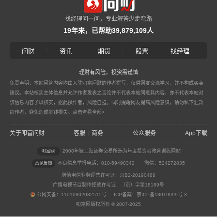
找经理问一问，专业解答少走弯路
19年来，已帮助39,879,109人
|
|
|
|
问财
资讯
期货
股票
找经理
理财有风险，投资需谨慎
免责声明：本站问答内容均由入驻叩富问财的作者撰写，仅供网友交流学习，并不构成买卖
建议。本站核实主体信息并允许作者发表之言论并不代表本站同意其内容，亦不代表本站对
该信息内容予以核实，据此操作者，风险自担。同时提醒网友提高风险意识，请勿私下汇款
给作者，避免造成金钱损失。
点击查看全部>
关于叩富问财
客服
商务
公众服务
App下载
|
2008年被上海证券交易所选为年度投资者教育训练网站
叩富网
不良信息举报电话：010-59490342
微信：524272835
意见反馈
增值电信业务经营许可证：京B2-20190488
广播电视节目制作经营许可证：（京）字第18189号
公网安备：11010802032515号 ICP备案：京ICP备18019099号-3
叩富网版权所有 © 2007-2025