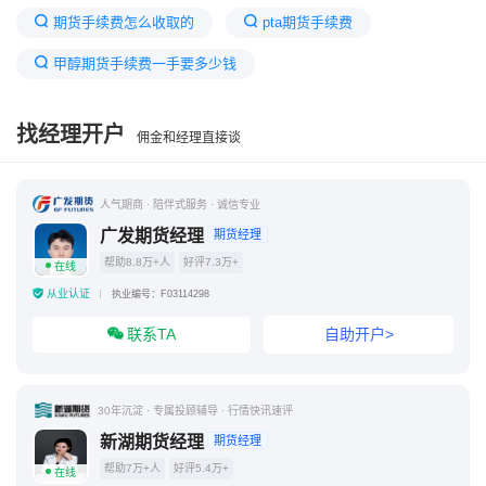
期货手续费怎么收取的
pta期货手续费
甲醇期货手续费一手要多少钱
甲醇期货走势分析及建议
期货手续费太高了
找经理开户
佣金和经理直接谈
甲醇期货手续费公示
期货甲醇手续费一手40元好贵
甲醇期货交易规则
各个期货公司的手续费
人气期商 · 陪伴式服务 · 诚信专业
甲醇交易手续费多少
广发期货经理
期货经理
帮助8.8万+人
好评7.3万+
在线
从业认证
执业编号：F03114298
联系TA
自助开户>
30年沉淀 · 专属投顾辅导 · 行情快讯速评
新湖期货经理
期货经理
帮助7万+人
好评5.4万+
在线