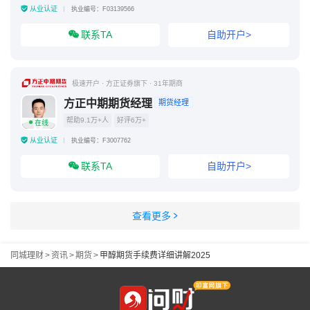
从业认证
执业编号：F03139566
联系TA
自助开户>
极速开户 · 方正证券旗下 · 31年期商
方正中期期货经理
期货经理
帮助9.1万+人
好评6万+
在线
从业认证
执业编号：F3007762
联系TA
自助开户>
查看更多
同城理财
>
资讯
>
期货
>
甲醇期货手续费详细讲解2025