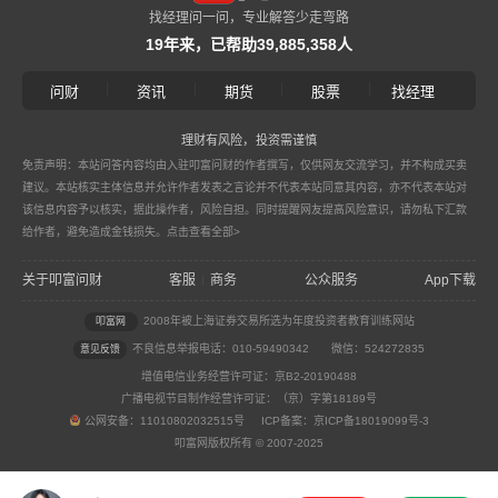
找经理问一问，专业解答少走弯路
19年来，已帮助39,885,358人
|
|
|
|
问财
资讯
期货
股票
找经理
理财有风险，投资需谨慎
免责声明：本站问答内容均由入驻叩富问财的作者撰写，仅供网友交流学习，并不构成买卖
建议。本站核实主体信息并允许作者发表之言论并不代表本站同意其内容，亦不代表本站对
该信息内容予以核实，据此操作者，风险自担。同时提醒网友提高风险意识，请勿私下汇款
给作者，避免造成金钱损失。
点击查看全部>
关于叩富问财
客服
商务
公众服务
App下载
|
2008年被上海证券交易所选为年度投资者教育训练网站
叩富网
不良信息举报电话：010-59490342
微信：524272835
意见反馈
增值电信业务经营许可证：京B2-20190488
广播电视节目制作经营许可证：（京）字第18189号
公网安备：11010802032515号 ICP备案：京ICP备18019099号-3
叩富网版权所有 © 2007-2025