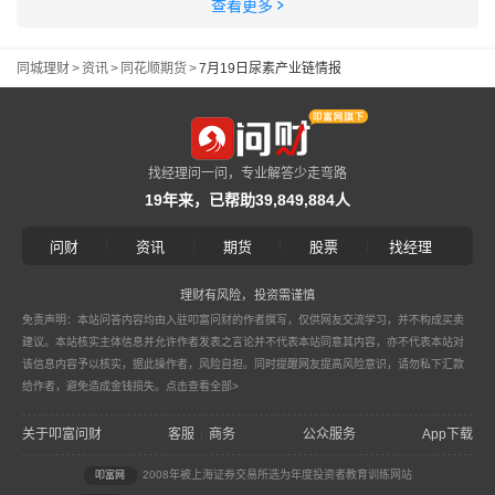
查看更多
同城理财
>
资讯
>
同花顺期货
>
7月19日尿素产业链情报
找经理问一问，专业解答少走弯路
19年来，已帮助39,849,884人
|
|
|
|
问财
资讯
期货
股票
找经理
理财有风险，投资需谨慎
免责声明：本站问答内容均由入驻叩富问财的作者撰写，仅供网友交流学习，并不构成买卖
建议。本站核实主体信息并允许作者发表之言论并不代表本站同意其内容，亦不代表本站对
该信息内容予以核实，据此操作者，风险自担。同时提醒网友提高风险意识，请勿私下汇款
给作者，避免造成金钱损失。
点击查看全部>
关于叩富问财
客服
商务
公众服务
App下载
|
2008年被上海证券交易所选为年度投资者教育训练网站
叩富网