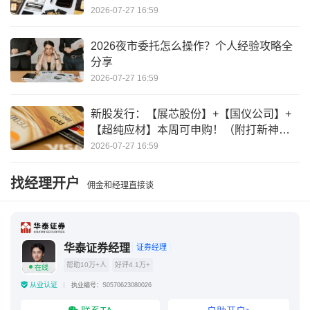
2026-07-27 16:59
2026夜市委托怎么操作？个人经验攻略全
分享
2026-07-27 16:59
新股发行：【展芯股份】+【国仪公司】+
【超纯应材】本周可申购！（附打新神
器）
2026-07-27 16:59
找经理开户
佣金和经理直接谈
华泰证券经理
证券经理
帮助10万+人
好评4.1万+
在线
从业认证
执业编号：S0570623080026