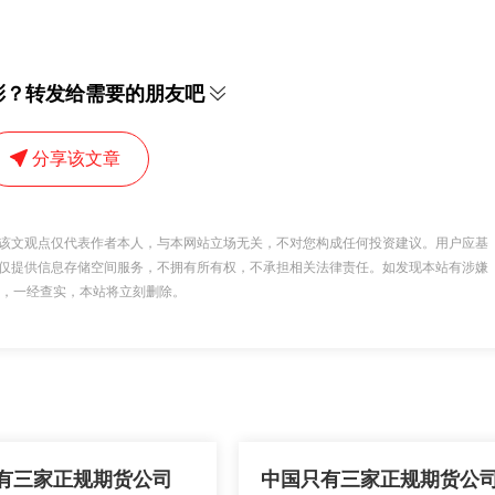
彩？转发给需要的朋友吧
分享该文章
该文观点仅代表作者本人，与本网站立场无关，不对您构成任何投资建议。用户应基
仅提供信息存储空间服务，不拥有所有权，不承担相关法律责任。如发现本站有涉嫌
 举报，一经查实，本站将立刻删除。
有三家正规期货公司
中国只有三家正规期货公