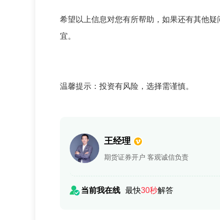
希望以上信息对您有所帮助，如果还有其他疑
宜。
温馨提示：投资有风险，选择需谨慎。
王经理
期货证券开户 客观诚信负责
当前我在线
最快
30秒
解答