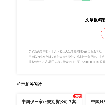
文章很精
版权及免责声明：本文内容由入驻叩富问财的作者自发贡献，
于自己的独立判断，自行决策投资行为并承担全部风险。本站
抄袭侵权/违法违规的内容，请发送邮件至kf@cofool.com
推荐相关阅读
中国仅三家正规期货公司？其
中国只