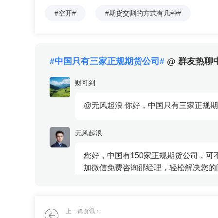
竞争力、
#空开#
#期货交割的方式有几种#
公司进行
下：AA
期货、永
货、华泰
#中国只有三家正规期货公司#
@ 群友热聊
货、中信
货、浙商期
财可到
@无风起浪 你好，中国只有三家正规
无风起浪
您好，中国有150家正规期货公司，
加微信免费咨询邵经理，轻松解决您的
信息，截至...
上海万三江
上一篇资讯：