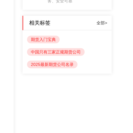
务、安全可靠
相关标签
全部>
期货入门宝典
中国只有三家正规期货公司
2025最新期货公司名录