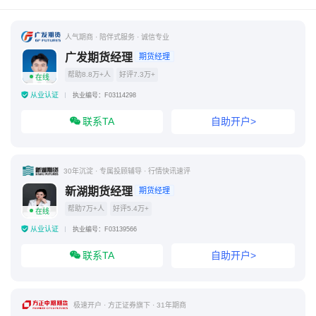
期货手续费返还90%是真的吗
东证期货
人气期商 · 陪伴式服务 · 诚信专业
期货公司排名
广发期货经理
期货经理
帮助8.8万+人
好评7.3万+
在线
从业认证
执业编号：F03114298
联系TA
自助开户>
30年沉淀 · 专属投顾辅导 · 行情快讯速评
新湖期货经理
期货经理
帮助7万+人
好评5.4万+
在线
从业认证
执业编号：F03139566
联系TA
自助开户>
极速开户 · 方正证券旗下 · 31年期商