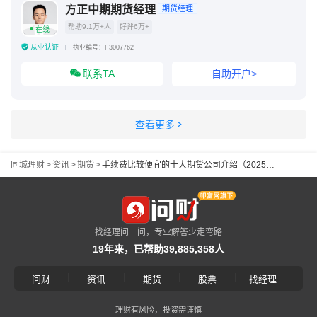
方正中期期货经理
期货经理
帮助9.1万+人
好评6万+
在线
从业认证
执业编号：F3007762
联系TA
自助开户>
查看更多
同城理财
>
资讯
>
期货
>
手续费比较便宜的十大期货公司介绍（2025开户必看）
找经理问一问，专业解答少走弯路
19年来，已帮助39,885,358人
|
|
|
|
问财
资讯
期货
股票
找经理
理财有风险，投资需谨慎