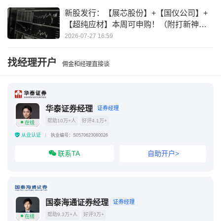
新股发行：【展芯股份】+【国仪公司】+
【超纯应材】本周可申购！（附打新神
器）
2026-07-27 16:59
找经理开户
佣金和经理直接谈
华泰证券经理
证券经理
帮助10万+人
好评4.1万+
在线
从业认证
执业编号：S0570623080026
联系TA
自助开户>
国泰海通证券经理
证券经理
帮助9.3万+人
好评3万+
在线