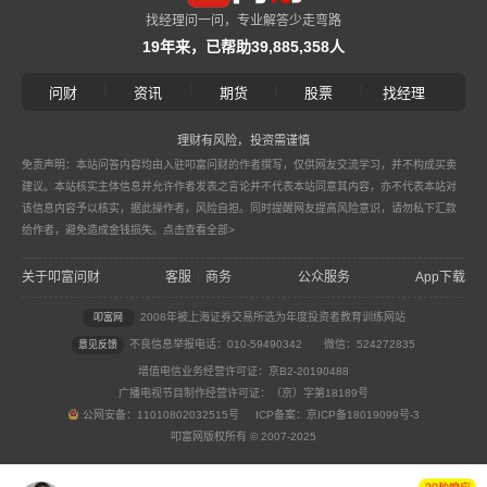
找经理问一问，专业解答少走弯路
19年来，已帮助39,885,358人
|
|
|
|
问财
资讯
期货
股票
找经理
理财有风险，投资需谨慎
免责声明：本站问答内容均由入驻叩富问财的作者撰写，仅供网友交流学习，并不构成买卖
建议。本站核实主体信息并允许作者发表之言论并不代表本站同意其内容，亦不代表本站对
该信息内容予以核实，据此操作者，风险自担。同时提醒网友提高风险意识，请勿私下汇款
给作者，避免造成金钱损失。
点击查看全部>
关于叩富问财
客服
商务
公众服务
App下载
|
2008年被上海证券交易所选为年度投资者教育训练网站
叩富网
不良信息举报电话：010-59490342
微信：524272835
意见反馈
增值电信业务经营许可证：京B2-20190488
广播电视节目制作经营许可证：（京）字第18189号
公网安备：11010802032515号 ICP备案：京ICP备18019099号-3
叩富网版权所有 © 2007-2025