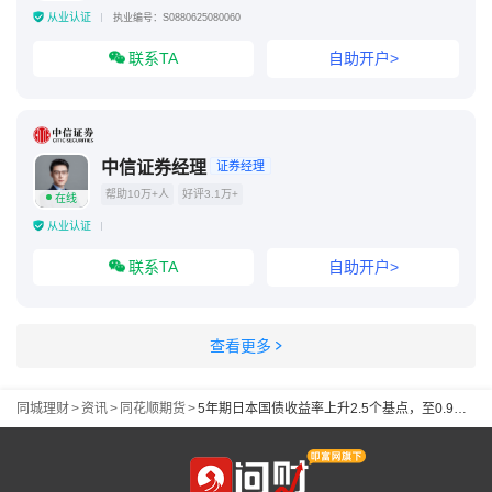
从业认证
执业编号：S0880625080060
联系TA
自助开户>
中信证券经理
证券经理
帮助10万+人
好评3.1万+
在线
从业认证
联系TA
自助开户>
查看更多
同城理财
>
资讯
>
同花顺期货
>
5年期日本国债收益率上升2.5个基点，至0.99%