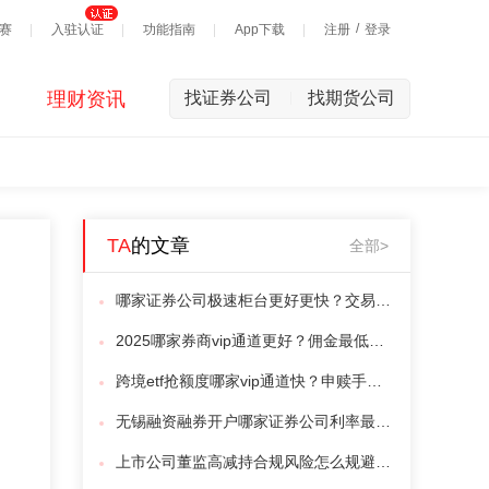
/
赛
入驻认证
功能指南
App下载
注册
登录
理财资讯
找证券公司
找期货公司
|
TA
的文章
全部>
哪家证券公司极速柜台更好更快？交易佣金最低多少？
2025哪家券商vip通道更好？佣金最低是多少？
跨境etf抢额度哪家vip通道快？申赎手续费多少？
无锡融资融券开户哪家证券公司利率最低？最低是多少？
上市公司董监高减持合规风险怎么规避？减少违规成本