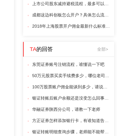
上市公司股东减持避税流程，最多可以节省多少？
成都这边科创板怎么开户？具体怎么流程和条件
2018年上海股票开户佣金最新什么标准？最低可以申请多少？
TA
的回答
全部>
东莞证券账号注销流程，谁懂说一下吧
50万元股票买卖手续费多少，哪位老司机给分享一下
100万股票账户佣金能谈到多少，请说的详细些,谢谢
银证转账后账户余额还是没变怎么回事，请说的详细些,谢谢
华融证券陕西分公司，请教一下老师
方正证券怎样添加银行卡，有谁知道告知一下?
银证转账明细查询步骤，老师能不能帮我解答一下