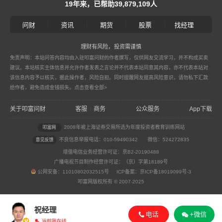
19年来，已帮助39,879,109人
|
|
|
|
问财
资讯
期货
股票
找经理
理财有风险，投资需谨慎
免责声明：本站问答内容均由入驻叩富问财的作者撰写，仅供网友交流学习，并不构成买卖
建议。本站核实主体信息并允许作者发表之言论并不代表本站同意其内容，亦不代表本站对
该信息内容予以核实，据此操作者，风险自担。同时提醒网友提高风险意识，请勿私下汇款
给作者，避免造成金钱损失。
点击查看全部>
关于叩富问财
客服
商务
公众服务
App下载
|
2008年被上海证券交易所选为年度投资者教育训练网站
叩富网
不良信息举报电话：010-59490342
微信：524272835
意见反馈
增值电信业务经营许可证：京B2-20190488
广播电视节目制作经营许可证：（京）字第18189号
公网安备：11010802032515号 ICP备案：京ICP备18019099号-3
叩富网版权所有 © 2007-2025
祝经理
电话
+微信
当前我在线