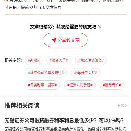
关注公众号【叩富问财】，发送关键词“融资融券”，两融余额分
时追踪，提前预判市场变盘信号
文章很精彩？转发给需要的朋友吧
分享该文章
相关专题：
#两融#
#融资入门#
#找经理谈佣金#
#证券公司名单及排行#
#vip开户专栏#
#各类利率一览表#
#证券入门手册#
#融券专栏#
推荐相关阅读
更多
无锡证券公司融资融券利率利息最低多少？可以5%吗？
无锡证券公司融资融券利率最低没有绝对的说法，融资融券利率的默认标