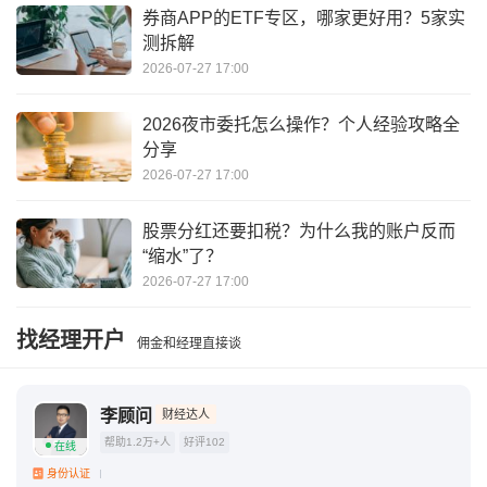
10万3.5%复利表
什么是增额寿险产品
券商APP的ETF专区，哪家更好用？5家实
测拆解
2026-07-27 17:00
2026夜市委托怎么操作？个人经验攻略全
分享
2026-07-27 17:00
股票分红还要扣税？为什么我的账户反而
“缩水”了？
2026-07-27 17:00
找经理开户
佣金和经理直接谈
李顾问
财经达人
帮助1.2万+人
好评102
在线
身份认证