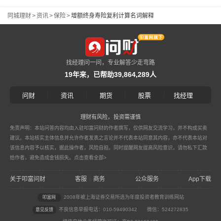
同城理财
>
资讯
>
保险
>
增额终身寿险复利计算名词解释
找经理问一问，专业解答少走弯路
19年来，已帮助39,864,289人
|
|
|
|
问财
资讯
期货
股票
找经理
理财有风险，投资需谨慎
免责声明：本站问答内容均由入驻叩富问财的作者撰写，仅供网友交流学习，并不构成买卖
建议。本站核实主体信息并允许作者发表之言论并不代表本站同意其内容，亦不代表本站对
该信息内容予以核实，据此操作者，风险自担。同时提醒网友提高风险意识，请勿私下汇款
给作者，避免造成金钱损失。
点击查看全部>
关于叩富问财
客服
商务
公众服务
App下载
|
2008年被上海证券交易所选为年度投资者教育训练网站
叩富网
不良信息举报电话：010-59490342
微信：524272835
意见反馈