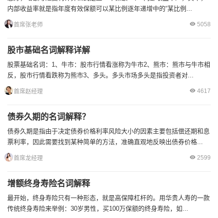
内部收益率就是指年度有效保额可以某比例逐年递增中的“某比例...
5058
首席张老师
股市基础名词解释详解
股票基础名词：1、牛市：股市行情看涨称为牛市2、熊市：熊市与牛市相
反，股市行情看跌称为熊市3、多头。多头市场多头是指投资者对...
4617
首席赵经理
债券久期的名词解释？
债券久期是指由于决定债券价格利率风险大小的因素主要包括偿还期和息
票利率，因此需要找到某种简单的方法，准确直观地反映出债券价格...
2599
首席龙经理
增额终身寿险名词解释
最开始，终身寿险只有一种形态，就是高保障杠杆的。用华贵人寿的一款
传统终身寿险来举例：30岁男性，买100万保额的终身寿险，如...