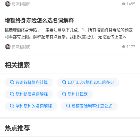
1455
资深赵顾问
增额终身寿险怎么选名词解释
挑选增额终身寿险，一定要注意以下几点：1、所有增额终身寿险的预定
利率都有上限。解释起来有点复杂，我们只需记住：无论宣传上怎么...
1177
资深赵顾问
相关搜索
名词解释复利计算
10万3.5%复利20年后多少
复利终值名词解释
复利计算器
单利复利的名词解释
增额寿险利率计算公式
复利计算公式
保险复利计算器在线计算
热点推荐
复利定义
变额人寿保险名词解释