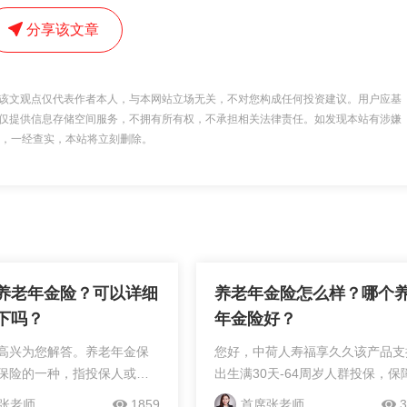
分享该文章
该文观点仅代表作者本人，与本网站立场无关，不对您构成任何投资建议。用户应基
仅提供信息存储空间服务，不拥有所有权，不承担相关法律责任。如发现本站有涉嫌
 举报，一经查实，本站将立刻删除。
养老年金险？可以详细
养老年金险怎么样？哪个
下吗？
年金险好？
高兴为您解答。养老年金保
您好，中荷人寿福享久久该产品支
保险的一种，指投保人或被
出生满30天-64周岁人群投保，保
交或期交保费，保险公司则
身，首次领取时间可选55岁（女
张老师
1859
首席张老师
3