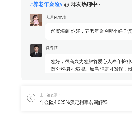
#养老年金险#
@ 群友热聊中~
岁起领，
版：又名
大理风雪晴
1/3/5年
@资海商 你好，养老年金险哪个好？
资海商
您好，很高兴为您解答爱心人寿守护神
按3.6%复利递增。最高70岁可投保
投保...
杜彩欣
上一篇资讯：
年金险4.025%预定利率名词解释
我想投保6%收益的香港保险，你能帮
赢风吹