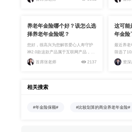
是，月交最低500元，年交最低5000
可以被保
元。该产品亮点如下：（1）保证领
年、半年
取：年金保证领取20年，...
直到被保
为止...
养老年金险哪个好？该怎么选
这可能
择养老年金险呢？
年金险
您好，很高兴为您解答爱心人寿守护
最近养老
神2.0款这款产品属于互联网产品，是
筛选了1
守护神的升级版，保额每年按3.6%复
下是产品
首席张老师
2137
资深
利递增。最高70岁可投保，最低1000
极星：变
元起投。除了身故和全残责任，还提
势：年金
供航空意外保障。投保...
4%️劣
相关搜索
故IRR仅
保，选60
保证领取
#年金险保额#
#比较划算的商业养老年金险#
90岁IR
70岁左右
恒大北极
更高一点