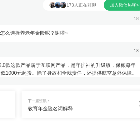
不选趸交3️⃣百岁人生禄享
173人正在群聊
要，不如买份养老年金险。于是，
加入微信热聊>
乐养多，终身高现价优势：
为60岁的妈妈购买了一...
18
交，领取高；终身...
该怎么选择养老年金险呢？谢啦~
18
2.0款这款产品属于互联网产品，是守护神的升级版，保额每年
，最低1000元起投。除了身故和全残责任，还提供航空意外保障。
18
下一篇资讯：
教育年金险名词解释
我买到靠谱的公司产品吗？
18