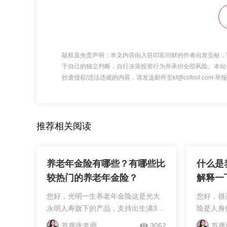
版权及免责声明：本文内容由入驻叩富问财的作者自发贡献，
于自己的独立判断，自行决策投资行为并承担全部风险。本站
抄袭侵权/违法违规的内容，请发送邮件至kf@cofool.com
推荐相关阅读
养老年金险有哪些？有哪些比
什么是
较热门的养老年金险？
解释一
您好，光明一生养老年金险这是光大
您好，很
永明人寿旗下的产品，支持出生满30
险是人身
天-60周岁人群投保。保费起投要求
保险人趸
首席张老师
3062
首席