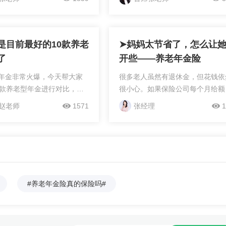
险人生存作为条件，按照
60岁、65岁。该产品的亮点在于
、季或者月给付保险金，一
证领取25年，并且保单一直有现
险人身故或者保险合同期满
值，并且预期生存总收...
是目前最好的10款养老
➤妈妈太节省了，怎么让
了
开些——养老年金险
年金非常火爆，今天帮大家
很多老人虽然有退休金，但花钱依
0款养老型年金进行对比，以
很小心。如果保险公司每个月给额
分析及购买建议：1️⃣恒大北
发一部分养老金，情况会不会好很
赵老师
1571
张经理
1
更方案一(保证领取保费)优
呢？小贝的爸妈都是普通的工薪阶
领取非常高，90岁IRR可超
层，一辈子省吃俭用，把钱都攒下
势：身故保障较低，70岁左右身
供儿子读大学、读研究生。小贝毕
 1-2%⭐️总结：长寿人群投
后留在了北京工作，爸妈又掏空积
岁起领2️⃣星海赢家庆典版：
帮他支付购房首付款。两位老人虽
15年优势：年金领取超高，
有退休金，但每月加在一起一共四
#养老年金险真的保险吗#
R4%左右️劣势：身故保障低，
千元也不算多，总是舍不得吃、舍
身故IRR 2-3%⭐️总结：没有
得穿。 最近小贝升职，收入翻
星方案一极端，但身故保障
倍。他首先想到的就是怎么给爸妈
，适合长寿人群投保，选60
些生活补贴。直接给钱他们肯定不