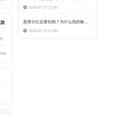
可保
2026-07-27 17:00
金价
股票分红还要扣税？为什么我的账户反而“缩水”了？
她放
2026-07-27 17:00
然
外
多
588
来
业
蓄
然
五
不
了一
一