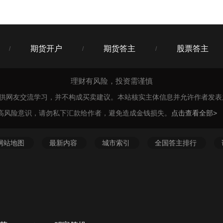
香港保险经纪公司，否则容易成为失效保单的。
期货开户
期货答主
股票答主
/
/
/
理财有风险，投资需谨慎
仅供网友交流学习，并不构成买卖建议。本站核实主体信息并允许作者发
高风险意识，请勿私下汇款给作者，避免造成金钱损失。
点击查看全部>
网站地图
最新内容
城市索引
全国答主排行