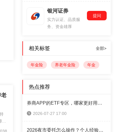
银河证券
提问
实力认证、品质服
务、资金雄厚
相关标签
全部>
年金险
养老年金险
年金
热点推荐
养老
券商APP的ETF专区，哪家更好用？5家实测拆解
2026-07-27 17:00
持
障终
）、
2026夜市委托怎么操作？个人经验攻略全分享
038