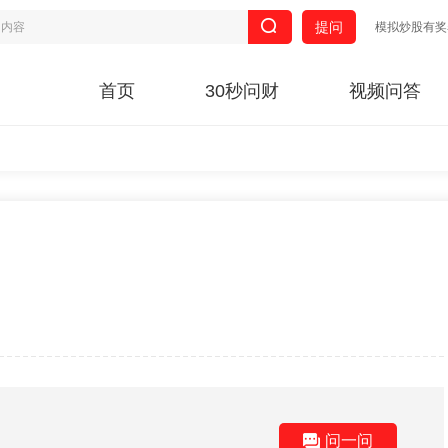
提问
模拟炒股有奖
首页
30秒问财
视频问答
问一问