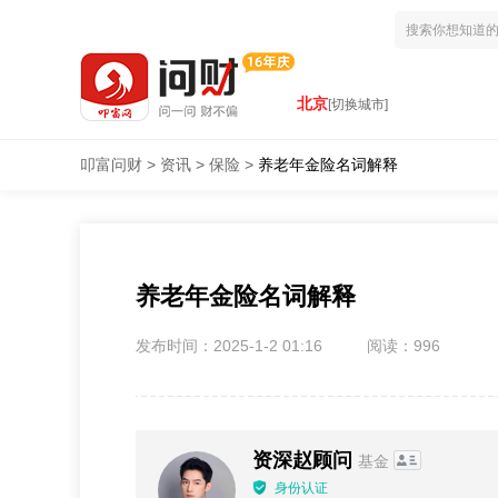
北京
[切换城市]
叩富问财
>
资讯
>
保险
>
养老年金险名词解释
养老年金险名词解释
发布时间：2025-1-2 01:16
阅读：996
资深赵顾问
基金
身份认证