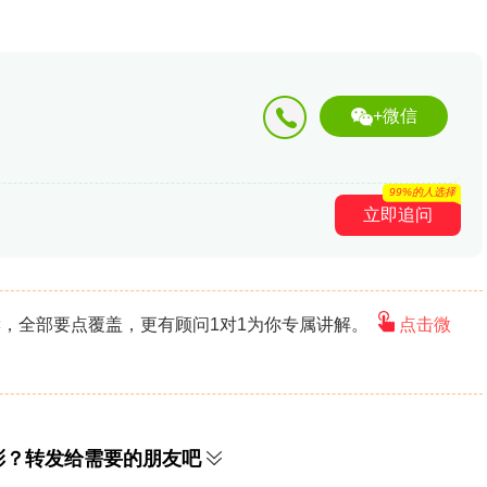
+微信
99%的人选择
立即追问
，全部要点覆盖，更有顾问1对1为你专属讲解。
点击微
彩？转发给需要的朋友吧