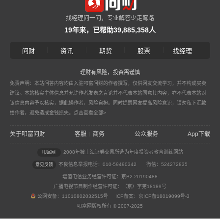
找经理问一问，专业解答少走弯路
19年来，已帮助39,885,358人
|
|
|
|
问财
资讯
期货
股票
找经理
理财有风险，投资需谨慎
免责声明：本站问答内容均由入驻叩富问财的作者撰写，仅供网友交流学习，并不构成买卖
建议。本站核实主体信息并允许作者发表之言论并不代表本站同意其内容，亦不代表本站对
该信息内容予以核实，据此操作者，风险自担。同时提醒网友提高风险意识，请勿私下汇款
给作者，避免造成金钱损失。
点击查看全部>
关于叩富问财
客服
商务
公众服务
App下载
|
2008年被上海证券交易所选为年度投资者教育训练网站
叩富网
不良信息举报电话：010-59490342
微信：524272835
意见反馈
增值电信业务经营许可证：京B2-20190488
广播电视节目制作经营许可证：（京）字第18189号
公网安备：11010802032515号 ICP备案：京ICP备18019099号-3
叩富网版权所有 © 2007-2025