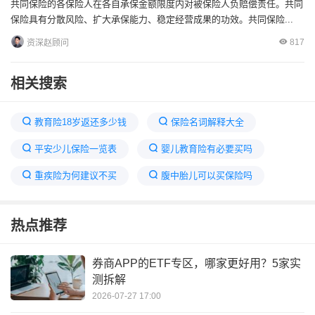
共同保险的各保险人在各自承保金额限度内对被保险人负赔偿责任。共同
保险具有分散风险、扩大承保能力、稳定经营成果的功效。共同保险...
817
资深赵顾问
相关搜索
教育险18岁返还多少钱
保险名词解释大全
平安少儿保险一览表
婴儿教育险有必要买吗
重疾险为何建议不买
腹中胎儿可以买保险吗
给0岁宝宝买保险推荐
0岁和1岁买保险的区别
热点推荐
新生儿需要买教育险吗
重疾险交了20年后可以取出本金吗
券商APP的ETF专区，哪家更好用？5家实
测拆解
新生儿保险买什么险种最合适
2026-07-27 17:00
0岁宝宝买什么保险最划算