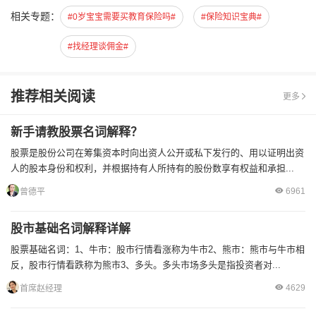
相关专题：
#0岁宝宝需要买教育保险吗#
#保险知识宝典#
#找经理谈佣金#
推荐相关阅读
更多
新手请教股票名词解释？
股票是股份公司在筹集资本时向出资人公开或私下发行的、用以证明出资
人的股本身份和权利，并根据持有人所持有的股份数享有权益和承担...
6961
曾德平
股市基础名词解释详解
股票基础名词：1、牛市：股市行情看涨称为牛市2、熊市：熊市与牛市相
反，股市行情看跌称为熊市3、多头。多头市场多头是指投资者对...
4629
首席赵经理