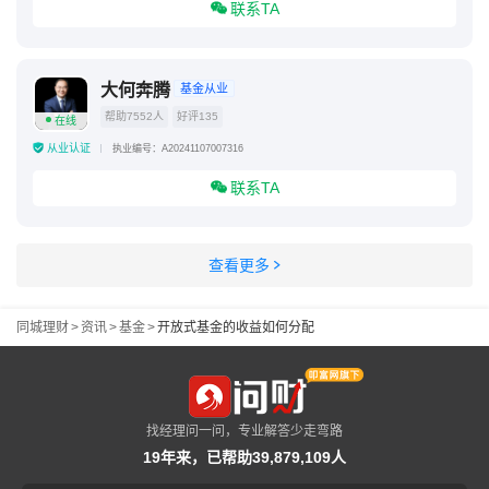
联系TA
大何奔腾
基金从业
帮助7552人
好评135
在线
从业认证
执业编号：A20241107007316
联系TA
查看更多
同城理财
>
资讯
>
基金
>
开放式基金的收益如何分配
找经理问一问，专业解答少走弯路
19年来，已帮助39,879,109人