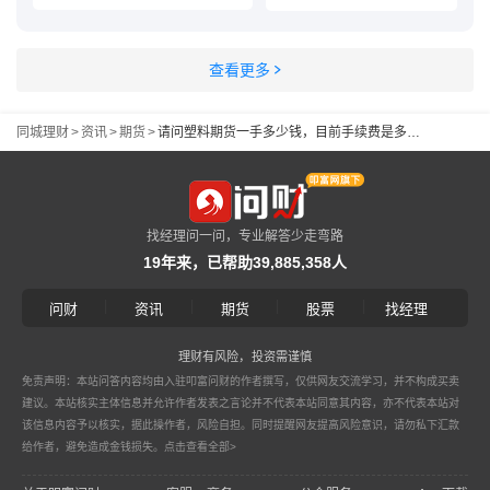
查看更多
同城理财
>
资讯
>
期货
>
请问塑料期货一手多少钱，目前手续费是多少？
找经理问一问，专业解答少走弯路
19年来，已帮助39,885,358人
|
|
|
|
问财
资讯
期货
股票
找经理
理财有风险，投资需谨慎
免责声明：本站问答内容均由入驻叩富问财的作者撰写，仅供网友交流学习，并不构成买卖
建议。本站核实主体信息并允许作者发表之言论并不代表本站同意其内容，亦不代表本站对
该信息内容予以核实，据此操作者，风险自担。同时提醒网友提高风险意识，请勿私下汇款
给作者，避免造成金钱损失。
点击查看全部>