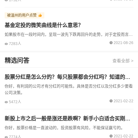
1752人
被温州的用户点赞
基金定投的微笑曲线是什么意思？
如果股市在一段时间内，呈现一波先下跌再回升的走势，对于定投而言，就构成了微笑曲线。在这个过程中，如果能坚持定投，就以为这你在市场下跌时拣了很多“便宜货”，有效地摊薄了投资成本，一旦市场好转，你的...
2021-08-26
7283人
精选问答
查看全部 >
股票分红是怎么分的？每只股票都会分红吗？知道的麻烦说一下吧
你好，有利润的公司才有分红的可能性。具体是否分红以及分红多少要看
公司决策。
2021-02-22
5472人
新股上市之后一般是涨还是跌啊？新手小白适合买刚上市的新股票吗？
你好，股票价格是一直波动的，投资股票有风险，不能保证赢亏的。
2021-02-22
7774人