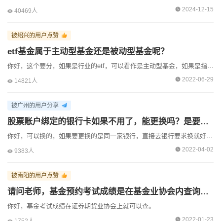
2024-12-15
40469人
金牌吴顾问收到了来自[厦门]用户的【在线咨询】
被绍兴的用户点赞
金牌吴顾问收到了来自[杭州]用户的【在线咨询】
etf基金属于主动型基金还是被动型基金呢？
金牌吴顾问收到了来自[临沂]用户的【在线咨询】
你好，这个要分，如果是行业的etf，可以看作是主动型基金，如果是指数的etf，可以看作是被动跟踪的基金。
金牌吴顾问收到了来自[盐城]用户的【在线咨询】
2022-06-29
14821人
金牌吴顾问收到了来自[上海]用户的【在线咨询】
被广州的用户分享
金牌吴顾问收到了来自[北京]用户的【在线咨询】
股票账户绑定的银行卡如果不用了，能更换吗？是要去营业部更换吗？
金牌吴顾问收到了来自[香港]用户的【微信咨询】
你好，可以换的，如果要更换的是同一家银行，直接去银行要求换就好了。如果是不同银行，就要联系券商了。
金牌吴顾问收到了来自[邯郸]用户的【在线咨询】
2022-04-02
9383人
被南阳的用户点赞
请问老师，基金预约考试成绩是在基金业协会内查询的吗？
你好，基金考试成绩在证券期货业协会上就可以查。
2022-01-23