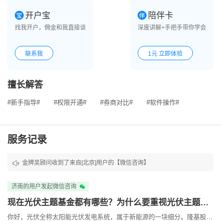
开户宝
陪伴卡
找我开户，佣金和我直接谈
深度讲解+手把手带你学会
联系我
1元 立即体验
擅长解答
#新手指导#
#权限开通#
#券商对比#
#软件操作#
服务记录
金牌吴顾问收到了来自[北京]用户的【微信咨询】
金牌吴顾问收到了来自[重庆]用户的【在线咨询】
济南的用户发起微信咨询
金牌吴顾问收到了来自[宁波]用户的【在线咨询】
现在光伏主题基金都有哪些？为什么要重视光伏主题基金？
你好，光伏全称太阳能光伏发电系统，属于新能源的一块细分。隆基股份及通威股份应该是目前光伏行业的龙头企业，目前市场上没有专门的光伏ETF基金，可以关注新能源ETF基金。比如代码为399808的中证...
金牌吴顾问收到了来自[济南]用户的【微信咨询】