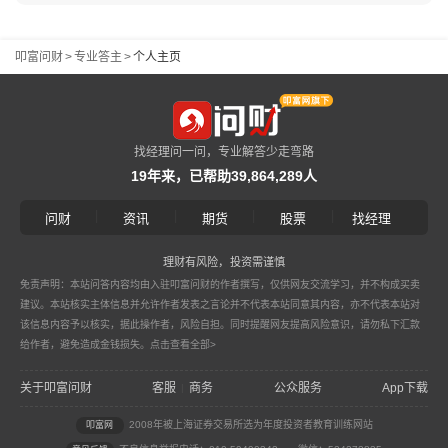
叩富问财
>
专业答主
>
个人主页
找经理问一问，专业解答少走弯路
19年来，已帮助39,864,289人
|
|
|
|
问财
资讯
期货
股票
找经理
理财有风险，投资需谨慎
免责声明：本站问答内容均由入驻叩富问财的作者撰写，仅供网友交流学习，并不构成买卖
建议。本站核实主体信息并允许作者发表之言论并不代表本站同意其内容，亦不代表本站对
该信息内容予以核实，据此操作者，风险自担。同时提醒网友提高风险意识，请勿私下汇款
给作者，避免造成金钱损失。
点击查看全部>
关于叩富问财
客服
商务
公众服务
App下载
|
2008年被上海证券交易所选为年度投资者教育训练网站
叩富网