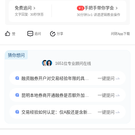
免费追问
手把手带你学会
￥1
文字回复· 30秒快答
30分钟1v1·讲透逻辑教会操作
追问
分享
问财App下载
赞
猜你想问
1651位专业顾问在线
融资融券开户对交易经验年限的具体要求
一键提问
昆明本地券商开通融券是否额外加严条件
一键提问
交易经验如何认定：仅A股还是含新三板
一键提问