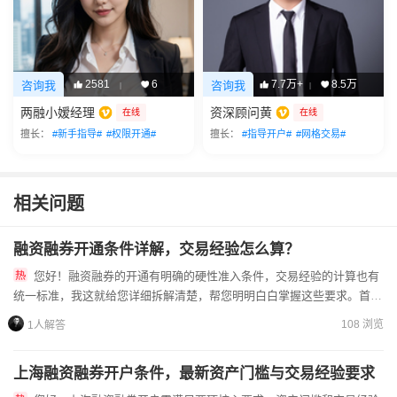
2581
6
7.7万+
8.5万
咨询我
咨询我
|
|
两融小嫒经理
资深顾问黄
在线
在线
擅长：
#新手指导#
#权限开通#
擅长：
#指导开户#
#网格交易#
相关问题
融资融券开通条件详解，交易经验怎么算？
您好！融资融券的开通有明确的硬性准入条件，交易经验的计算也有
统一标准，我这就给您详细拆解清楚，帮您明明白白掌握这些要求。首先
要提醒您，融资融券是带杠杆的交易方式，会放大盈利也会放大亏损...
108 浏览
1人解答
上海融资融券开户条件，最新资产门槛与交易经验要求