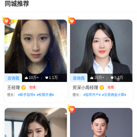
同城推荐
10万+
1.1万
10万+
5.3万
咨询我
咨询我
|
|
王经理
资深小周经理
在线
在线
擅长：
#新手指导#
#权限开通#
擅长：
#指导开户#
#交易佣金计算#