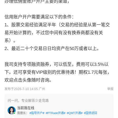
办理低佣金账户开户主要的渠道，
信用账户开户需要满足以下的条件：
1、股票交易经验满足半年（交易的经验是从第一笔交
易开始计算的，不过您中间有没有换券商都没有关
系）。
2、最近二十个交易日日均资产在50万或者以上。
我司支持专项融资融券，可以低至，费用可以3.5%以
下。还可享受有VIP级别的优惠待遇！期权1.7元每张，
欢迎点击头像随时咨询。
发布于2026-7-10 14:05 广州
举报
问一问，专业解答少走弯路
当前我在线
我擅长：
#指导开户#
#PTRade开通#
#QMT开通#
#国债逆回购#
#交易软件