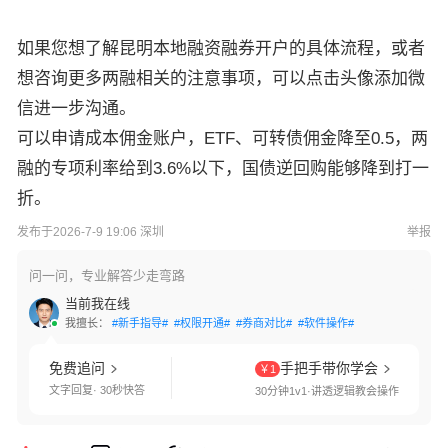
如果您想了解昆明本地融资融券开户的具体流程，或者
想咨询更多两融相关的注意事项，可以点击头像添加微
信进一步沟通。
可以申请成本佣金账户，ETF、可转债佣金降至0.5，两
融的专项利率给到3.6%以下，国债逆回购能够降到打一
折。
发布于2026-7-9 19:06 深圳
举报
问一问，专业解答少走弯路
当前我在线
我擅长：
#新手指导#
#权限开通#
#券商对比#
#软件操作#
免费追问
手把手带你学会
￥1
文字回复· 30秒快答
30分钟1v1·讲透逻辑教会操作