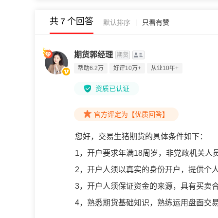
共
7
个回答
|
默认排序
只看有赞
期货郭经理
期货
帮助6.2万
好评10万+
从业10年+
资质已认证
官方评定为【优质回答】
您好，交易生猪期货的具体条件如下：
1，开户要求年满18周岁，非党政机关人
2，开户人须以真实的身份开户，提供个
3，开户人须保证资金的来源，具有买卖
4，熟悉期货基础知识，熟练运用盘面交