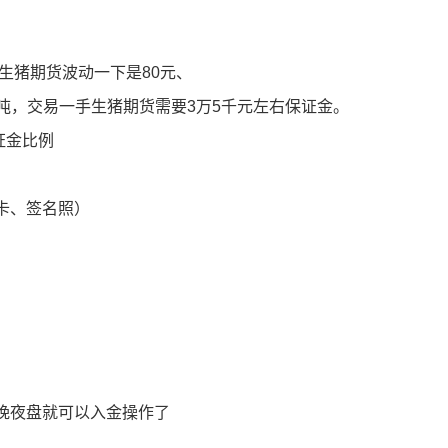
、生猪期货波动一下是80元、
元/吨，交易一手生猪期货需要3万5千元左右保证金。
证金比例
卡、签名照）
晚夜盘就可以入金操作了