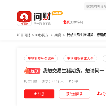
北京
[切换城市]
我想交易生猪期货，想请
叩富问财
>
30秒问财
>
期货
>
生猪期货免费课程
生猪期货速成大全
我想交易生猪期货，想请问一
叩富问财
浏览：4449 人
分享
注册
获取新回答
1