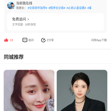
当前我在线
我擅长：
#交易软件指导#
#程序化交易#
#止损止盈设置#
#量化交易#
#账户
免费追问
文字回复· 30秒快答
2
追问
分享
问财App下载
13
同城推荐