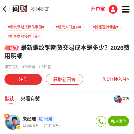
秒问秒答
·
开户宝
#螺纹钢期货操作手册#
#期货入门宝典#
#找经理谈佣金#
#期货交易操作手册#
最新螺纹钢期货交易成本是多少？2026费
用明细
叩富问财 · 879浏览 · 1个回答
注册
1分钟入驻>
获取新回答
默认
只看有赞
首发
朱经理
期货经理
帮助6.8万
好评10万+