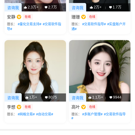
2.3万+
2.7万
2万+
1.7万
咨询我
咨询我
|
|
安静
珊珊
在线
在线
擅长：
#量化交易支持#
#交易软件指
擅长：
#交易软件指导#
#实盘账户开
导#
通#
1万+
8075
1.1万+
9944
咨询我
咨询我
|
|
李想
高叶
在线
在线
擅长：
#网格交易#
#自动交易#
擅长：
#多账户管理#
#交易软件指导
#