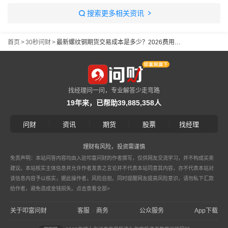
搜索更多相关资讯
首页
>
30秒问财
>
最新螺纹钢期货交易成本是多少？2026费用明细
找经理问一问，专业解答少走弯路
19年来，已帮助39,885,358人
|
|
|
|
问财
资讯
期货
股票
找经理
理财有风险，投资需谨慎
免责声明：本站问答内容均由入驻叩富问财的作者撰写，仅供网友交流学习，并不构成买卖
建议。本站核实主体信息并允许作者发表之言论并不代表本站同意其内容，亦不代表本站对
该信息内容予以核实，据此操作者，风险自担。同时提醒网友提高风险意识，请勿私下汇款
给作者，避免造成金钱损失。
点击查看全部>
关于叩富问财
客服
商务
公众服务
App下载
|