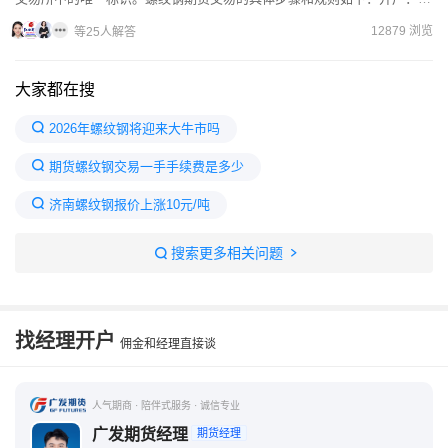
先，你需要在一个支持螺纹钢期货交易的期货公司开户。通常没有...
12879 浏览
等25人解答
大家都在搜
2026年螺纹钢将迎来大牛市吗
期货螺纹钢交易一手手续费是多少
济南螺纹钢报价上涨10元/吨
6月10日螺纹钢现货报价下跌
2026年螺纹钢预期走势
搜索更多相关问题
为啥我一手螺纹钢16元手续费
螺纹钢期货与现货的价格关系
螺纹钢期货最新行情
找经理开户
佣金和经理直接谈
螺纹钢期货交易规则
2026螺纹钢期货目标价是多少
期货手续费一览表
螺纹钢一手来回手续费
人气期商 · 陪伴式服务 · 诚信专业
广发期货经理
期货经理