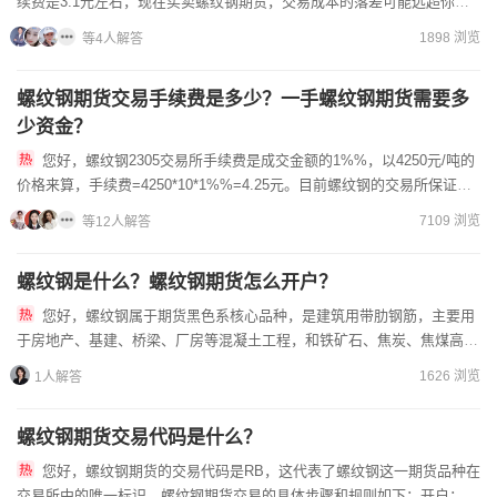
续费是3.1元左右，现在买卖螺纹钢期货，交易成本的落差可能远超你的
想象！目前，该品种的单边手续费仅需3.1元左右，但若按默认...
1898 浏览
等4人解答
螺纹钢期货交易手续费是多少？一手螺纹钢期货需要多
少资金？
您好，螺纹钢2305交易所手续费是成交金额的1%%，以4250元/吨的
价格来算，手续费=4250*10*1%%=4.25元。目前螺纹钢的交易所保证金
率是13%，交易一手需要的...
7109 浏览
等12人解答
螺纹钢是什么？螺纹钢期货怎么开户？
您好，螺纹钢属于期货黑色系核心品种，是建筑用带肋钢筋，主要用
于房地产、基建、桥梁、厂房等混凝土工程，和铁矿石、焦炭、焦煤高度
关联，价格走势受地产政策、基建投资、原材料成本影响最大，是国...
1626 浏览
1人解答
螺纹钢期货交易代码是什么？
您好，螺纹钢期货的交易代码是RB，这代表了螺纹钢这一期货品种在
交易所中的唯一标识。螺纹钢期货交易的具体步骤和规则如下：开户：首