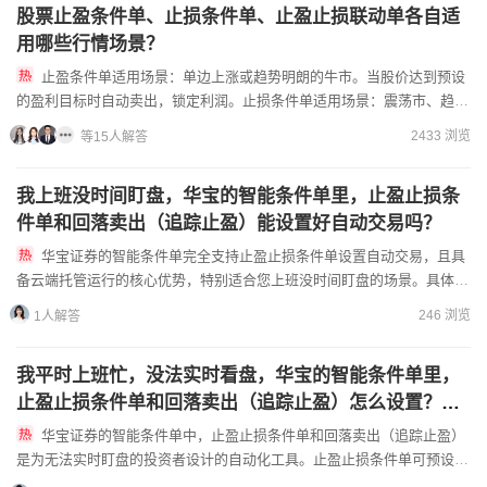
股票止盈条件单、止损条件单、止盈止损联动单各自适
用哪些行情场景？
止盈条件单适用场景：单边上涨或趋势明朗的牛市。当股价达到预设
的盈利目标时自动卖出，锁定利润。止损条件单适用场景：震荡市、趋势
不明朗或个股突发利空。用于控制亏损幅度，在股价跌破关键支撑位...
2433 浏览
等15人解答
我上班没时间盯盘，华宝的智能条件单里，止盈止损条
件单和回落卖出（追踪止盈）能设置好自动交易吗？
华宝证券的智能条件单完全支持止盈止损条件单设置自动交易，且具
备云端托管运行的核心优势，特别适合您上班没时间盯盘的场景。具体来
说，您可以在华宝智投APP7.0或PC终端中，根据自己的持仓...
246 浏览
1人解答
我平时上班忙，没法实时看盘，华宝的智能条件单里，
止盈止损条件单和回落卖出（追踪止盈）怎么设置？能
帮我控制最大亏损吗？
华宝证券的智能条件单中，止盈止损条件单和回落卖出（追踪止盈）
是为无法实时盯盘的投资者设计的自动化工具。止盈止损条件单可预设具
体价格或涨跌幅阈值，当股价达到设定的止盈价时自动卖出锁定收益...