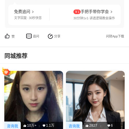
免费追问
手把手带你学会
￥1
文字回复· 30秒快答
30分钟1v1·讲透逻辑教会操作
追问
分享
问财App下载
赞
同城推荐
10万+
1.1万
2827
6
咨询我
咨询我
|
|