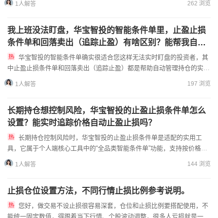
262 浏览
1人解答
我上班没法盯盘，华宝智投的智能条件单里，止盈止损
条件单和回落卖出（追踪止盈）有啥区别？能帮我自动
锁定收益不？
华宝智投的智能条件单确实很适合您这样无法实时盯盘的投资者，其
中止盈止损条件单和回落卖出（追踪止盈）都是帮助自动管理持仓的实用
工具，核心区别主要体现在触发逻辑和适用场景上，不过具体细节您...
197 浏览
1人解答
长期持仓想控制风险，华宝智投的止盈止损条件单怎么
设置？能实时追踪价格自动止盈止损吗？
长期持仓控制风险时，华宝智投的止盈止损条件单是适配的实用工
具，它属于个人端核心工具中的“全品类智能条件单”功能，支持按价格或
涨跌幅灵活设置触发条件。设置路径上，你可在华宝智投APP7....
144 浏览
1人解答
止损仓位设置方法，不同行情止损比例参考说明。
您好，做交易不设止损很容易深套，仓位和止损比例要搭配使用，不
能统一固定数值，得跟着当下行情、个股波动调整，很多人亏损就是一刀