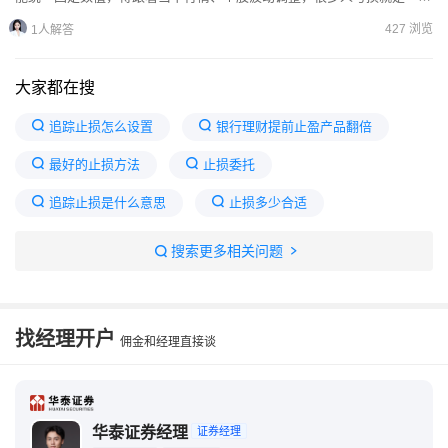
切设置止损，忽略市场环境差异。（1）仓位配套止损计算逻辑。先...
427 浏览
1人解答
大家都在搜
追踪止损怎么设置
银行理财提前止盈产品翻倍
最好的止损方法
止损委托
追踪止损是什么意思
止损多少合适
动态追踪止损设置多少个点
搜索更多相关问题
条件单止损价瞬间跌破会卖成?
追踪止损
止损条件单最佳设置
关于止损方法和技巧
找经理开户
佣金和经理直接谈
止损和止盈应该设置多少合适
华泰证券经理
证券经理