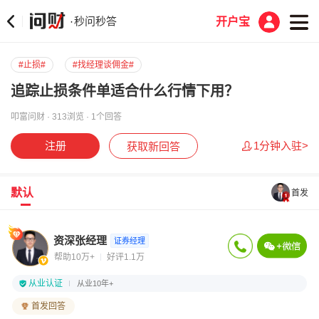
秒问秒答
·
开户宝
#止损#
#找经理谈佣金#
追踪止损条件单适合什么行情下用？
叩富问财 · 313浏览 · 1个回答
注册
1分钟入驻>
获取新回答
默认
首发
资深张经理
证券经理
帮助10万+
好评1.1万
从业认证
从业10年+
首发回答