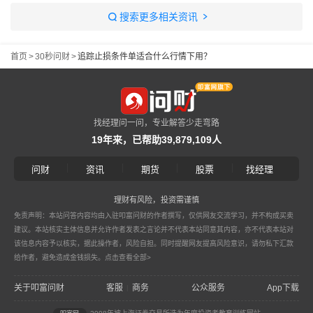
搜索更多相关资讯
首页
>
30秒问财
>
追踪止损条件单适合什么行情下用？
找经理问一问，专业解答少走弯路
19年来，已帮助39,879,109人
|
|
|
|
问财
资讯
期货
股票
找经理
理财有风险，投资需谨慎
免责声明：本站问答内容均由入驻叩富问财的作者撰写，仅供网友交流学习，并不构成买卖
建议。本站核实主体信息并允许作者发表之言论并不代表本站同意其内容，亦不代表本站对
该信息内容予以核实，据此操作者，风险自担。同时提醒网友提高风险意识，请勿私下汇款
给作者，避免造成金钱损失。
点击查看全部>
关于叩富问财
客服
商务
公众服务
App下载
|