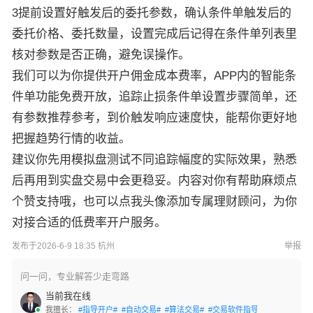
3提前设置好触发后的委托参数，确认条件单触发后的
委托价格、委托数量，设置完成后记得在条件单列表里
核对参数是否正确，避免误操作。
我们可以为你提供开户佣金成本费率，APP内的智能条
件单功能免费开放，追踪止损条件单设置步骤简单，还
有参数推荐参考，到价触发响应速度快，能帮你更好地
把握趋势行情的收益。
建议你先用模拟盘测试不同追踪幅度的实际效果，熟悉
后再用到实盘交易中会更稳妥。内容对你有帮助麻烦点
个赞支持哦，也可以点我头像添加专属理财顾问，为你
对接合适的低费率开户服务。
发布于2026-6-9 18:35 杭州
举报
问一问，专业解答少走弯路
当前我在线
我擅长：
#指导开户#
#自动交易#
#算法交易#
#交易软件指导#
#条件单设置