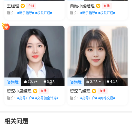
王经理
两融小嫒经理
在线
在线
擅长：
#新手指导#
#权限开通#
擅长：
#新手指导#
#权限开通#
10万+
5.3万
2.7万+
4.1万
咨询我
咨询我
|
|
资深小周经理
资深马经理
在线
在线
擅长：
#指导开户#
#交易佣金计算#
擅长：
#指导开户#
#网格交易#
相关问题