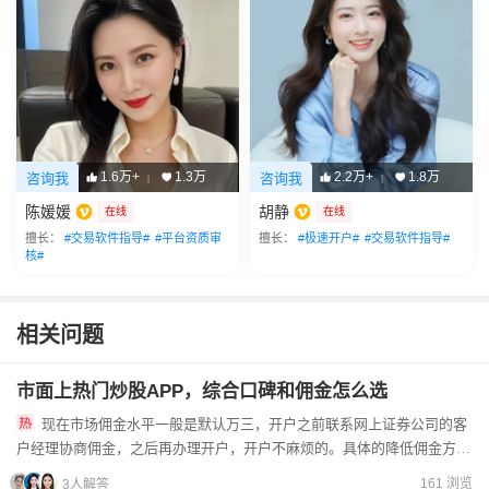
1.6万+
1.3万
2.2万+
1.8万
咨询我
咨询我
|
|
陈媛媛
胡静
在线
在线
擅长：
#交易软件指导#
#平台资质审
擅长：
#极速开户#
#交易软件指导#
核#
相关问题
市面上热门炒股APP，综合口碑和佣金怎么选
现在市场佣金水平一般是默认万三，开户之前联系网上证券公司的客
户经理协商佣金，之后再办理开户，开户不麻烦的。具体的降低佣金方法
如下：1、增大您的成交金额，可以直接或间接的影响到您佣金费率...
161 浏览
3人解答