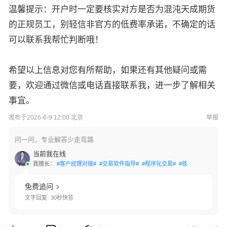
温馨提示：开户时一定要核实对方是否为混沌天成期货
的正规员工，别轻信非官方的低费率承诺，不确定的话
可以联系我帮忙判断哦！
希望以上信息对您有所帮助，如果还有其他疑问或需
要，欢迎通过微信或电话直接联系我，进一步了解相关
事宜。
发布于2026-6-9 12:00 北京
举报
问一问，专业解答少走弯路
当前我在线
我擅长：
#客户经理对接#
#交易软件指导#
#程序化交易#
#技术指标应用#
#
免费追问
文字回复· 30秒快答