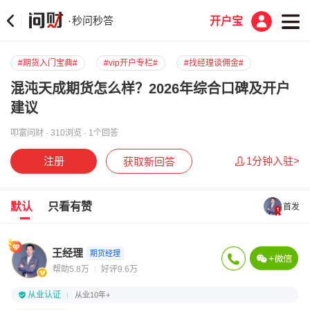
秒问秒答
·
开户宝
#期货入门宝典#
#vip开户专栏#
#找经理谈佣金#
混沌天成期货怎么样？2026年综合口碑及开户
建议
叩富问财 · 310浏览 · 1个回答
注册
1分钟入驻>
获取新回答
默认
只看有赞
首发
王经理
期货经理
帮助5.8万
好评9.6万
从业认证
从业10年+