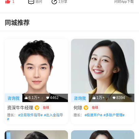
1
追问
分享
问财App下载
1
同城推荐
6.1万+
4462
1万+
8394
咨询我
咨询我
|
|
资深牛牛经理
何琼
在线
在线
擅长：
#交易软件指导#
#出入金指导
擅长：
#极速开户#
#多账户管理#
#