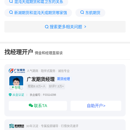
混沌天成期货和葛卫东的关系
新湖期货和混沌天成期货哪家强
东航期货
铜冠金源期货官网
玉米期货走势图
搜索更多相关问题
混沌天成属于什么档次
混沌天成期货用于量化交易吗
建信期货
找经理开户
佣金和经理直接谈
混沌天成葛卫东
混沌天成期货公司怎么样
149家期货公司排名
人气期商 · 陪伴式服务 · 诚信专业
广发期货经理
期货经理
帮助8.8万+人
好评7.3万+
在线
从业认证
执业编号：F03114298
联系TA
自助开户>
30年沉淀 · 专属投顾辅导 · 行情快讯速评