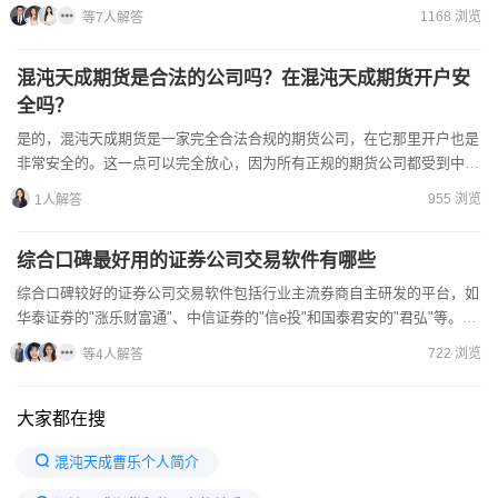
面表现突出，提供较低的佣金费率及灵活的融资融券息费。此外...
1168 浏览
等7人解答
混沌天成期货是合法的公司吗？在混沌天成期货开户安
全吗？
是的，混沌天成期货是一家完全合法合规的期货公司，在它那里开户也是
非常安全的。这一点可以完全放心，因为所有正规的期货公司都受到中国
证监会的严格监管，并且必须在中国期货业协会进行备案登记。...
955 浏览
1人解答
综合口碑最好用的证券公司交易软件有哪些
综合口碑较好的证券公司交易软件包括行业主流券商自主研发的平台，如
华泰证券的"涨乐财富通"、中信证券的"信e投"和国泰君安的"君弘"等。这
些软件通常具备行情速度快、功能全面、操作便捷的特...
722 浏览
等4人解答
大家都在搜
混沌天成曹乐个人简介