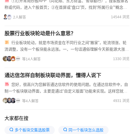
①打开常用炒股APP（同花顺、东方财富、雪球都行），搜索股票名
称或代码，进入个股首页；②在首屏或“盘口”页，找到“所属行业”“概念板
块”标签，行业（如白酒、半导体）、概念（如新能源车、...
14544 浏览
2人解答
股票行业板块轮动是什么意思？
行业板块轮动，就是市场资金在不同行业之间“搬家”，轮流领涨、轮
流调整，没有一个板块能永远涨。一、一句话通俗理解今天新能源大涨、
医药平平；明天医药接力、新能源调整；后天轮到金融/消费……...
1330 浏览
等14人解答
通达信怎样自制板块联动界面，懂得人说下
您好，很高兴为您解答通达信软件的使用问题。在通达信软件中，自
制一个板块联动界面，主要是通过“自定义版面”功能来实现。这样您就可
以在一个屏幕内同时监控多个相关板块的走势，便于观察资金轮动...
4931 浏览
等4人解答
大家都在搜
多个板块交集选股票
同一个板块怎么选股