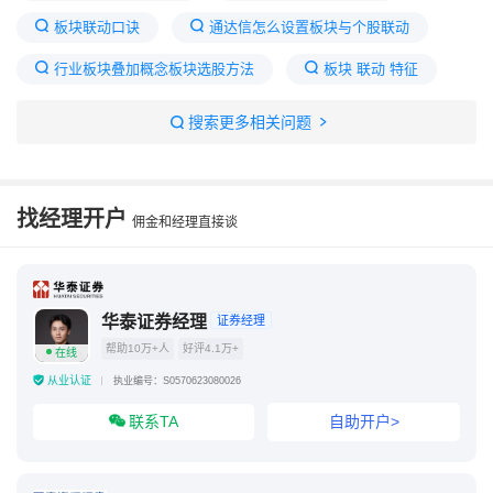
板块联动口诀
通达信怎么设置板块与个股联动
行业板块叠加概念板块选股方法
板块 联动 特征
板块联动和概念
如何在板块里挑选个股
搜索更多相关问题
股市板块联动规律
板块联动是什么意思
板块大涨个股压着不涨
如何快速找到个股联动板块
找经理开户
佣金和经理直接谈
华泰证券经理
证券经理
帮助10万+人
好评4.1万+
在线
从业认证
执业编号：S0570623080026
联系TA
自助开户>