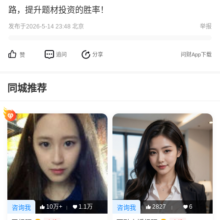
路，提升题材投资的胜率！
发布于2026-5-14 23:48 北京
举报
追问
分享
问财App下载
赞
同城推荐
10万+
1.1万
2827
6
咨询我
咨询我
|
|