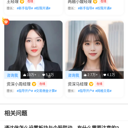
王经理
两融小嫒经理
在线
在线
擅长：
#新手指导#
#权限开通#
擅长：
#新手指导#
#权限开通#
10万+
5.3万
2.7万+
4.1万
咨询我
咨询我
|
|
资深小周经理
资深马经理
在线
在线
擅长：
#指导开户#
#交易佣金计算#
擅长：
#指导开户#
#网格交易#
相关问题