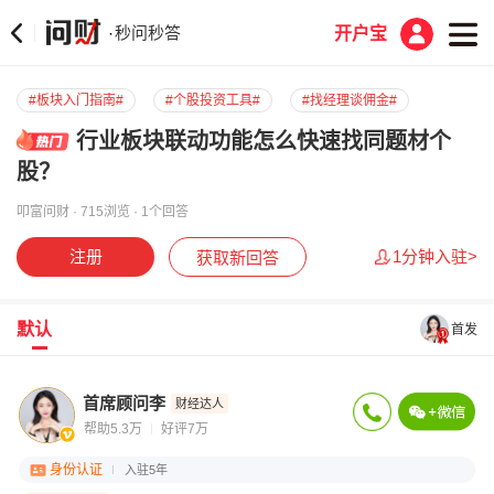
秒问秒答
·
开户宝
#板块入门指南#
#个股投资工具#
#找经理谈佣金#
行业板块联动功能怎么快速找同题材个
股？
叩富问财 · 715浏览 · 1个回答
注册
1分钟入驻>
获取新回答
默认
首发
首席顾问李
财经达人
帮助5.3万
好评7万
身份认证
入驻5年