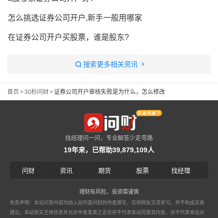
怎么挑选证券公司开户,新手一般用哪家
在证券公司开户买股票，谁是股东?
搜索更多相关资讯
首页
>
30秒问财
>
证券公司开户审核失败是为什么，怎么修改
找经理问一问，专业解答少走弯路
19年来，已帮助39,879,109人
|
|
|
|
问财
资讯
期货
股票
找经理
理财有风险，投资需谨慎
免责声明：本站问答内容均由入驻叩富问财的作者撰写，仅供网友交流学习，并不构成买卖
建议。本站核实主体信息并允许作者发表之言论并不代表本站同意其内容，亦不代表本站对