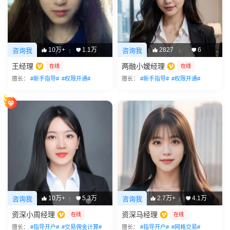
10万+
1.1万
2827
6
咨询我
咨询我
|
|
王经理
两融小嫒经理
在线
在线
擅长：
#新手指导#
#权限开通#
擅长：
#新手指导#
#权限开通#
10万+
5.3万
2.7万+
4.1万
咨询我
咨询我
|
|
资深小周经理
资深马经理
在线
在线
擅长：
#指导开户#
#交易佣金计算#
擅长：
#指导开户#
#网格交易#