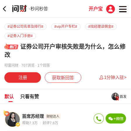
秒问秒答
·
开户宝
#证券公司名单及排行#
#vip开户专栏#
#找经理谈佣金#
#证券入门手册#
证券公司开户审核失败是为什么，怎么修
改
叩富问财 · 707浏览 · 1个回答
注册
1分钟入驻>
获取新回答
默认
只看有赞
首发
首席苏经理
财经达人
帮助7.3万
好评7.8万