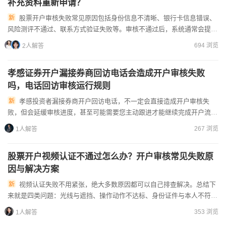
补充资料重新申请？
股票开户审核失败常见原因包括身份信息不清晰、银行卡信息错误、
风险测评不通过、联系方式验证失败等。审核不通过后，系统通常会提示
具体原因，您可以根据提示重新上传清晰的身份照片、确认银行卡信...
694 浏览
2人解答
孝感证券开户漏接券商回访电话会造成开户审核失败
吗，电话回访审核运行规则
孝感投资者漏接券商开户回访电话，不一定会直接造成开户审核失
败，但会延缓审核进度，甚至可能需要您主动跟进才能继续完成开户流
程。咱们拆解下回访的运行规则和应对方法哈首先，回访是监管要求的
267 浏览
1人解答
开...
股票开户视频认证不通过怎么办？开户审核常见失败原
因与解决方案
视频认证失败不用紧张，绝大多数原因都可以自己排查解决。总结下
来就是四类问题：光线与遮挡、操作动作不达标、身份证件与本人不符、
网络和设备故障——按对应的调整方法逐一排除，通常1-2次就能...
353 浏览
1人解答