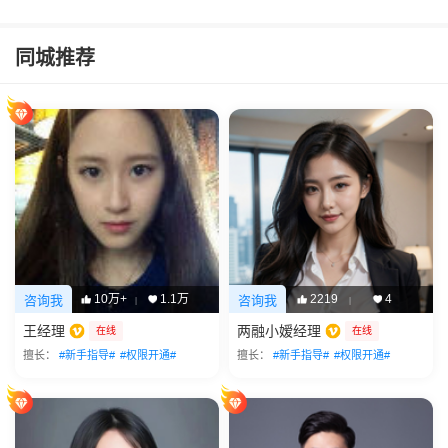
同城推荐
10万+
1.1万
2219
4
咨询我
咨询我
|
|
王经理
两融小嫒经理
在线
在线
擅长：
#新手指导#
#权限开通#
擅长：
#新手指导#
#权限开通#