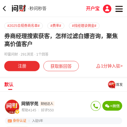
秒问秒答
·
开户宝
#2025合规券商名单#
#费率#
#找经理谈佣金#
券商经理搜索获客，怎样过滤白嫖咨询，聚焦
高价值客户
叩富问财 · 291浏览 · 1个回答
注册
1分钟入驻>
获取新回答
默认
首发
网销学苑
财经达人
帮助4145
好评550
身份认证
入驻5年