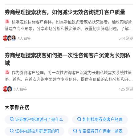
券商经理搜索获客，如何减少无效咨询提升客户质量
精准定位目标客户群体，如高净值投资者或活跃交易者。通过内容营
销建立专业形象，分享市场分析和投资策略。设置初步筛选问题，了解客
户需求和资产情况。利用社交媒体精准投放，定向触达潜在客户。定...
544 浏览
3人解答
券商经理搜索获客如何把一次性咨询客户沉淀为长期私
域
作为券商客户经理，将一次性咨询客户沉淀为长期私域需要系统性策
略。首先，在首次咨询中要建立专业信任，提供有价值的市场分析和开户
指导，让客户感受到您的专业能力。其次，通过微信朋友圈定期分享...
425 浏览
2人解答
大家都在搜
证券客户经理说白了是什么
如何找到券商客户经理
证券内部拉升群是真的吗
华泰证券开户佣金一览表