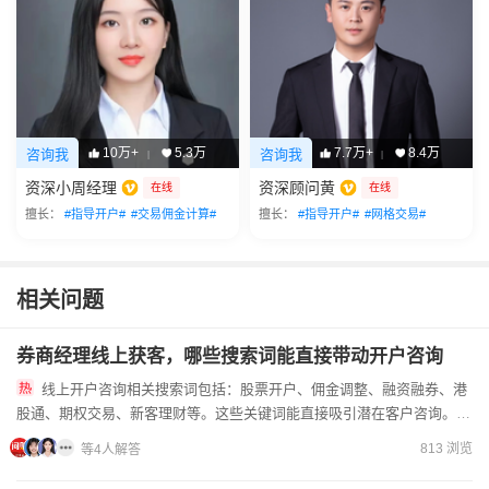
10万+
5.3万
7.7万+
8.4万
咨询我
咨询我
|
|
资深小周经理
资深顾问黄
在线
在线
擅长：
#指导开户#
#交易佣金计算#
擅长：
#指导开户#
#网格交易#
相关问题
券商经理线上获客，哪些搜索词能直接带动开户咨询
线上开户咨询相关搜索词包括：股票开户、佣金调整、融资融券、港
股通、期权交易、新客理财等。这些关键词能直接吸引潜在客户咨询。作
为客户经理，我可以协助您完成手机开户流程，提供专业服务。如果...
813 浏览
等4人解答