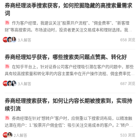
券商经理淡季搜索获客，如何挖掘隐藏的高搜索量需求
词
作为客户经理，我建议关注"股票开户流程"、"佣金费率"、"新客理
财"等高搜索词。市场波动时，投资者更关注交易成本和理财选择。我可
以提供专业开户指导，手机开户便捷高效。如果您想了解如何优...
658 浏览
3人解答
券商经理知乎获客，哪些搜索类问题点赞高、转化好
在知乎平台上，针对证券公司客户经理吸引潜在客户的问题中，那些
具有较高搜索量和转化率的内容主要集中在开户操作流程、佣金费率优惠
以及业务准入条件等实用性较强的主题上。这类问题受到用户的普遍...
687 浏览
3人解答
券商经理搜索获客，如何让内容长期被搜索到，实现持
续引流
券商经理在针对“想转户”客户时，应侧重以下搜索词布局，以精准触
达潜在用户：1.“股票开户佣金低”：吸引关注交易成本的客户。2.“转户流
程”：提供便捷操作指引，增强信任感。3.“低佣金证...
533 浏览
2人解答