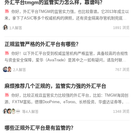
外汇平台tmgm的监管实力怎么样，靠谱吗？
你好，外汇平台TMGM的监管实力强，也比较靠谱。它2013年成立以
来，拿下了ASIC等多个权威机构的牌照，还有资金隔离存管机制兜底，
全球有千万用户，能长期稳定运营，在监管合规和资金安全...
1891 浏览
1人解答
正规监管严格的外汇平台有哪些？
你好！以下外汇平台受到‌权威监管机构‌严格监管，具备较高的合规性
与资金安全保障，‌爱华（AvaTrade）‌是其中之一如有疑问，请及时联系
我。受严格监管的正规外汇平台推荐‌爱华（Ava...
767 浏览
2人解答
麻烦推荐几个正规的，监管实力强的外汇平台
你好，比较正规且监管实力比较强的外汇平台，比如：TMGM海润创
源、FXTM富拓，德璞DooPrime、eToroo、长桥投资、华盛达证券等，这
些都是客户服务比较专业及时且出入金比较自由...
1348 浏览
等4人解答
哪些正规外汇平台是有监管的？