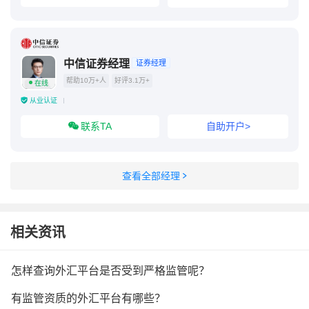
中信证券经理
证券经理
帮助10万+人
好评3.1万+
在线
从业认证
联系TA
自助开户>
查看全部经理
相关资讯
怎样查询外汇平台是否受到严格监管呢？
有监管资质的外汇平台有哪些？