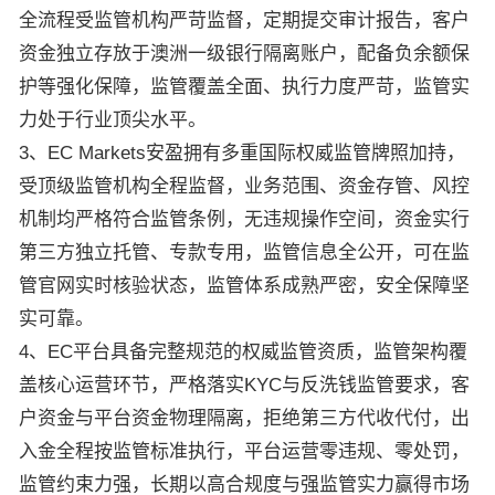
全流程受监管机构严苛监督，定期提交审计报告，客户
资金独立存放于澳洲一级银行隔离账户，配备负余额保
护等强化保障，监管覆盖全面、执行力度严苛，监管实
力处于行业顶尖水平。
3、EC Markets安盈拥有多重国际权威监管牌照加持，
受顶级监管机构全程监督，业务范围、资金存管、风控
机制均严格符合监管条例，无违规操作空间，资金实行
第三方独立托管、专款专用，监管信息全公开，可在监
管官网实时核验状态，监管体系成熟严密，安全保障坚
实可靠。
4、EC平台具备完整规范的权威监管资质，监管架构覆
盖核心运营环节，严格落实KYC与反洗钱监管要求，客
户资金与平台资金物理隔离，拒绝第三方代收代付，出
入金全程按监管标准执行，平台运营零违规、零处罚，
监管约束力强，长期以高合规度与强监管实力赢得市场