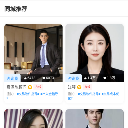
同城推荐
6473
6073
1.4万+
1.8万
咨询我
咨询我
|
|
资深陈顾问
江琴
在线
在线
擅长：
#交易软件指导#
#出入金指导
擅长：
#交易软件指导#
#交易成本优
#
化#