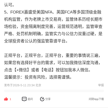
认可。
5、FOREX嘉盛受美国NFA、英国FCA等多国顶级金融
机构监管，作为老牌上市交易商，监管体系历经长期市
场检验，资金隔离制度完善，运营规范透明，监管审查
严格、处罚机制明确，监管实力与公信力双重过硬，是
全球投资者公认的强监管靠谱平台。
正规平台，正规平台，正规平台，重要的事情说三遍，
如果您有选择好平台的需求，可以加我微信深度沟通，
点击【+微信】或者【电话】按钮加我本人微信。
温馨提示：投资有风险，选择需谨慎。
发布于2026-5-11 23:34 北京
举报
追问
分享
问财App下载
1