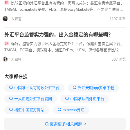
比较正规的外汇平台且有监管的，您可以关注：鑫汇宝贵金属平台、
TMGM、ecmarkets安盈、FBS、易信easyMarkets等，不要完全依赖平
台官网的展示，您需要亲自访问对应监管机...
1107 浏览
1人解答
外汇平台监管实力强的，出入金稳定的有哪些啊？
你好，监管实力强且出入金稳定的外汇平台，像鑫汇宝贵金属平台、
TMGM、EC平台、德璞资本、浦汇FxPro、HFM、思博各等都是比较不
错的，均有FCA、ASIC或香港金银业贸易场AA类牌...
507 浏览
1人解答
大家都在搜
中国唯一认可的炒外汇平台
外汇天眼app安卓下载
十大正规外汇平台官网
中国承认的外汇平台
福汇中国官方网站
exneess外汇
国际汇款app
fca监管的外汇平台有哪些呢
搜索更多相关问题