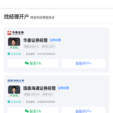
外汇平台正规排行榜有哪些
外汇天眼
外汇全球监管最严的三大机构
外汇天眼官网入口
找经理开户
佣金和经理直接谈
华泰证券经理
证券经理
帮助10万+人
好评4.1万+
在线
从业认证
执业编号：S0570623080026
联系TA
自助开户>
国泰海通证券经理
证券经理
帮助9.3万+人
好评3万+
在线
从业认证
执业编号：S0880625080060
联系TA
自助开户>