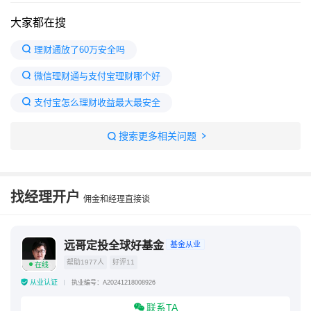
大家都在搜
理财通放了60万安全吗
微信理财通与支付宝理财哪个好
支付宝怎么理财收益最大最安全
理财通和支付宝基金哪个好
搜索更多相关问题
余额宝10万一天收益多少钱
理财通定期三个月亏了
怎么理财最安全又赚钱
理财通和余额宝哪个好
找经理开户
佣金和经理直接谈
适合穷人理财方法
理财通哪个基金最安全最好
远哥定投全球好基金
基金从业
帮助1977人
好评11
在线
从业认证
执业编号：A20241218008926
联系TA