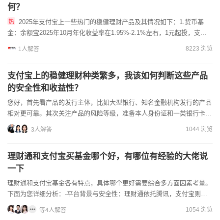
何？
2025年支付宝上一些热门的稳健理财产品及其情况如下：1.货币基
金：余额宝2025年10月年化收益率在1.95%-2.1%左右，1元起投，支持
消费场景，单日快速赎回限额1万元；余利宝年...
8223 浏览
1人解答
支付宝上的稳健理财种类繁多，我该如何判断这些产品
的安全性和收益性？
您好，首先看产品的发行主体，比如大型银行、知名金融机构发行的产品
相对更可靠。其次关注产品的风险等级，准备本人身份证和一类银行卡！
客户经理手里有低佣金渠道的！想要免费开vip账户可以点击...
1044 浏览
3人解答
理财通和支付宝买基金哪个好，有哪位有经验的大佬说
一下
理财通和支付宝基金各有特点，具体哪个更好需要综合多方面因素考量。
下面为您详细分析：-平台背景与安全性：理财通依托腾讯，支付宝则是
蚂蚁集团旗下，二者均为正规大型平台，有完善的安全保障体系...
1054 浏览
等4人解答