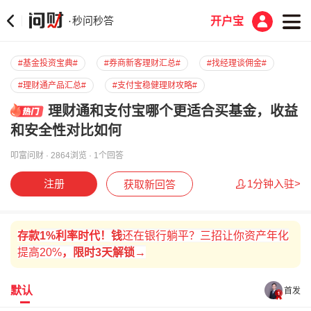
秒问秒答
·
开户宝
#基金投资宝典#
#券商新客理财汇总#
#找经理谈佣金#
#理财通产品汇总#
#支付宝稳健理财攻略#
理财通和支付宝哪个更适合买基金，收益
和安全性对比如何
叩富问财 · 2864浏览 · 1个回答
注册
1分钟入驻>
获取新回答
存款
1%
利率时代！
钱
还在银行躺平？三招让你资产年化
提高20%
，
限时
3天解锁→
默认
首发