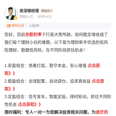
资深程经理
财经达人
帮助5.4万
好评8.9万
身份认证
入驻4年
您好，目前
存款利率
下行是大势所趋，如何稳定增收成了
我们每个理财小白的难题，以下是为理财新手优选的低风
险理财，稳健低风险，在不同阶段抓住机会！
1.安盈组合：债基打底，稳守本金，安心增值
点
击获
取
》
》
2.稳盈组合：全球配置，自动调仓，追求高收益
点击获
取》》
3.定盈组合：信号发车，智能定投，择时轮动，抓住不同阶
性机会
点击获取》》
限时福利：专人一对一为您解决投资相关问题，为
迷茫的