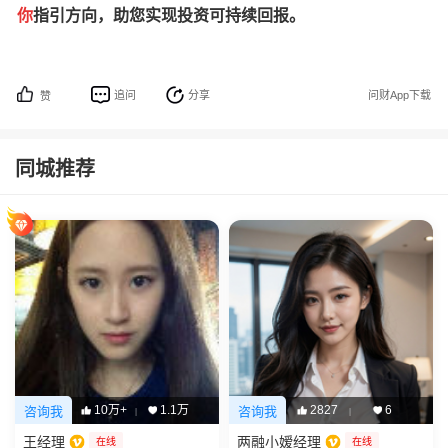
你
指引方向，助您实现投资可持续回报。
追问
分享
问财App下载
赞
同城推荐
10万+
1.1万
2827
6
咨询我
咨询我
|
|
王经理
两融小嫒经理
在线
在线