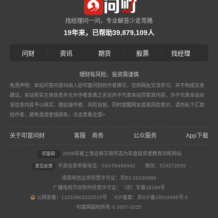
找经理问一问，专业解答少走弯路
19年来，已帮助39,879,109人
|
|
|
|
问财
资讯
期货
股票
找经理
理财有风险，投资需谨慎
免责声明：本站问答内容均由入驻叩富问财的作者撰写，仅供网友交流学习，并不构成买卖
建议。本站核实主体信息并允许作者发表之言论并不代表本站同意其内容，亦不代表本站对
该信息内容予以核实，据此操作者，风险自担。同时提醒网友提高风险意识，请勿私下汇款
给作者，避免造成金钱损失。
点击查看全部>
关于叩富问财
客服
商务
公众服务
App下载
|
2008年被上海证券交易所选为年度投资者教育训练网站
叩富网
不良信息举报电话：010-59490342
微信：524272835
意见反馈
增值电信业务经营许可证：京B2-20190488
广播电视节目制作经营许可证：（京）字第18189号
公网安备：11010802032515号 ICP备案：京ICP备18019099号-3
叩富网版权所有 © 2007-2025