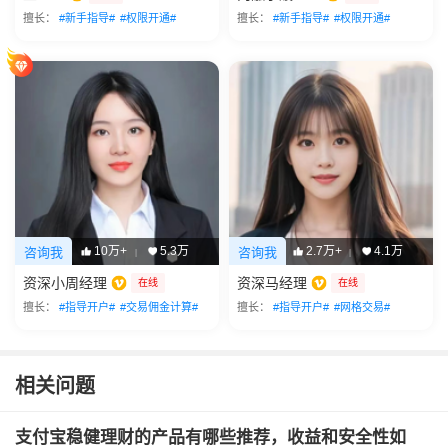
擅长：
#新手指导#
#权限开通#
擅长：
#新手指导#
#权限开通#
10万+
5.3万
2.7万+
4.1万
咨询我
咨询我
|
|
资深小周经理
资深马经理
在线
在线
擅长：
#指导开户#
#交易佣金计算#
擅长：
#指导开户#
#网格交易#
相关问题
支付宝稳健理财的产品有哪些推荐，收益和安全性如