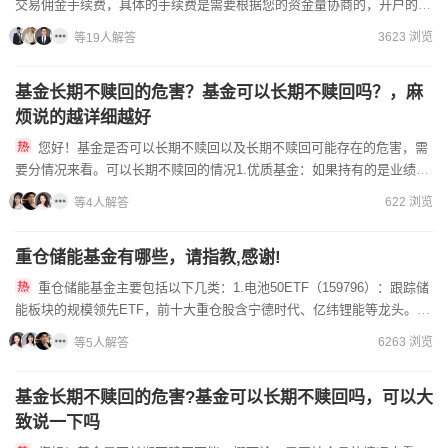
交易佣金手续费，具体的手续费是需要根据您的资金量协商的，开户的时
候记得提前联系好线上的客户经理协助您一同办理开户，因为线上的...
3623 浏览
等19人解答
基金长期不赎回的危害？基金可以长期不赎回吗？，麻
烦说的越详细越好
您好！基金是否可以长期不赎回以及长期不赎回可能存在的危害，需
要分情况来看。可以长期不赎回的情况1.优质基金：如果持有的是业绩长
期稳定、基金经理投资能力强、基金公司投研实力雄厚的优质基金...
622 浏览
等4人解答
重仓储能基金有哪些，请指教,感谢!
重仓储能基金主要包括以下几类：1.电池50ETF（159796）：跟踪储
能板块的规模领先ETF，前十大重仓股含宁德时代、亿纬锂能等龙头。2.
新能源车ETF（515030）：虽以新能源车...
6263 浏览
等5人解答
基金长期不赎回的危害?基金可以长期不赎回吗，可以大
致说一下吗