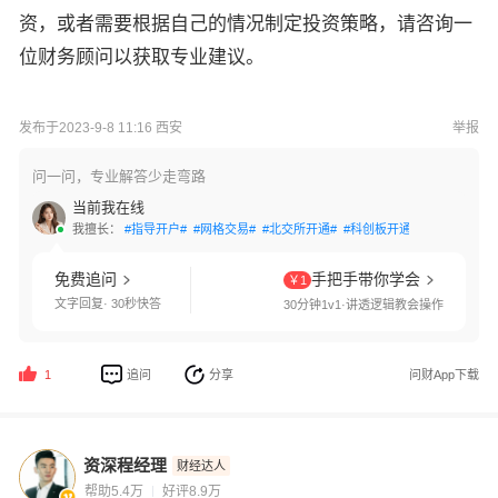
资，或者需要根据自己的情况制定投资策略，请咨询一
位财务顾问以获取专业建议。
发布于2023-9-8 11:16 西安
举报
问一问，专业解答少走弯路
当前我在线
我擅长：
#指导开户#
#网格交易#
#北交所开通#
#科创板开通#
#创业板开通
免费追问
手把手带你学会
￥1
文字回复· 30秒快答
30分钟1v1·讲透逻辑教会操作
追问
分享
问财App下载
1
资深程经理
财经达人
帮助5.4万
好评8.9万