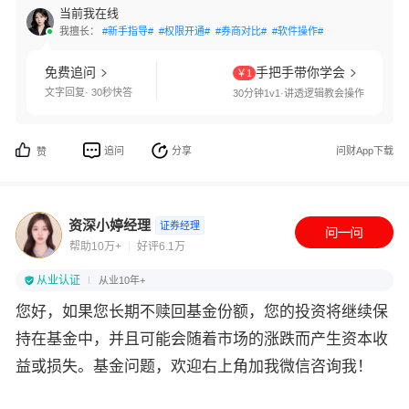
当前我在线
我擅长：
#新手指导#
#权限开通#
#券商对比#
#软件操作#
免费追问
手把手带你学会
￥1
文字回复· 30秒快答
30分钟1v1·讲透逻辑教会操作
追问
分享
问财App下载
赞
资深小婷经理
证券经理
帮助10万+
好评6.1万
从业认证
从业10年+
您好，如果您长期不赎回基金份额，您的投资将继续保
持在基金中，并且可能会随着市场的涨跌而产生资本收
益或损失。基金问题，欢迎右上角加我微信咨询我！