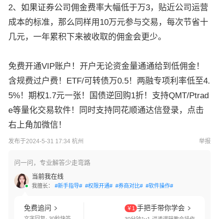
2、如果证券公司佣金费率大幅低于万3，贴近公司运营
成本的标准，那么同样用10万元参与交易，每次节省十
几元，一年累积下来被收取的佣金会更少。
免费开通VIP账户！开户无论资金量通通给到低佣金！
含规费过户费！ETF/可转债万0.5！两融专项利率低至4.
5%！期权1.7元一张！国债逆回购1折！支持QMT/Ptrad
e等量化交易软件！同时支持同花顺通达信登录，点击
右上角加微信！
发布于2024-5-31 17:34 杭州
举报
问一问，专业解答少走弯路
当前我在线
我擅长：
#新手指导#
#权限开通#
#券商对比#
#软件操作#
免费追问
手把手带你学会
￥1
文字回复· 30秒快答