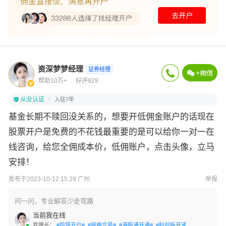
资深梦梦经理
证券经理
帮助10万+
好评929
从业认证
入驻7年
基金长期不赎回没关系的，想要开低佣金账户的话现在
股票开户是免费的不花钱最重要的是可以给你一对一在
线咨询，给您全佣成本价，低佣账户，点击头像，立马
安排！
发布于2023-10-12 15:29 广州
举报
问一问，专业解答少走弯路
当前我在线
我擅长：
#指导开户#
#网格交易#
#港股通开通#
#科创板开通#
#创业板开通