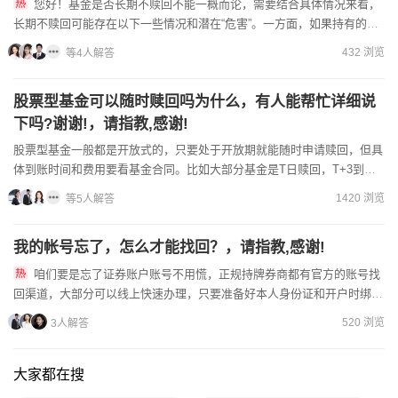
您好！基金是否长期不赎回不能一概而论，需要结合具体情况来看，
长期不赎回可能存在以下一些情况和潜在“危害”。一方面，如果持有的是
业绩不佳且没有发展潜力的基金，长期不赎回可能会导致资金长期...
432 浏览
等4人解答
股票型基金可以随时赎回吗为什么，有人能帮忙详细说
下吗?谢谢!，请指教,感谢!
股票型基金一般都是开放式的，只要处于开放期就能随时申请赎回，但具
体到账时间和费用要看基金合同。比如大部分基金是T日赎回，T+3到
账，有些持有7天内赎回会收高额手续费，部分热门基金甚至可...
1420 浏览
等5人解答
我的帐号忘了，怎么才能找回？，请指教,感谢!
咱们要是忘了证券账户账号不用慌，正规持牌券商都有官方的账号找
回渠道，大部分可以线上快速办理，只要准备好本人身份证和开户时绑定
的手机号/银行卡就能搞定。找回账号的流程其实很简单，咱们可以...
520 浏览
3人解答
大家都在搜