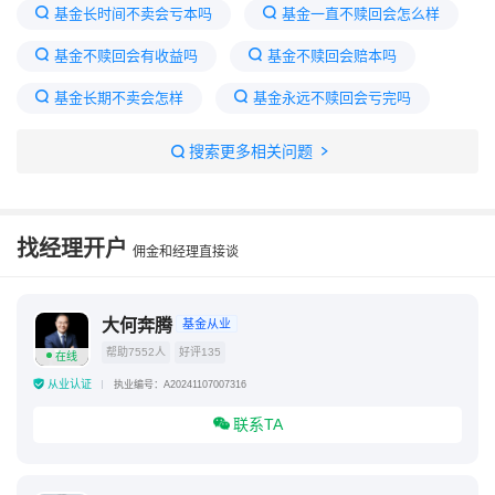
基金长时间不卖会亏本吗
基金一直不赎回会怎么样
基金不赎回会有收益吗
基金不赎回会赔本吗
基金长期不卖会怎样
基金永远不赎回会亏完吗
基金多年没有赎回
基金如果一直不卖会不会亏完
搜索更多相关问题
基金一直不赎回会有复利吗
基金长时间不卖收益多吗?
找经理开户
佣金和经理直接谈
大何奔腾
基金从业
帮助7552人
好评135
在线
从业认证
执业编号：A20241107007316
联系TA