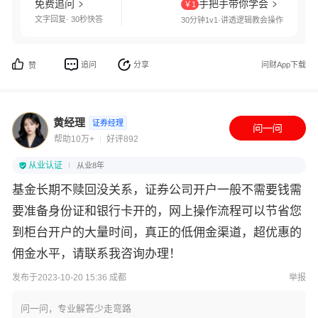
免费追问
手把手带你学会
￥1
文字回复· 30秒快答
30分钟1v1·讲透逻辑教会操作
追问
分享
问财App下载
赞
黄经理
证券经理
帮助10万+
好评892
从业认证
从业8年
基金长期不赎回没关系，证券公司开户一般不需要钱需
要准备身份证和银行卡开的，网上操作流程可以节省您
到柜台开户的大量时间，真正的低佣金渠道，超优惠的
佣金水平，请联系我咨询办理！
发布于2023-10-20 15:36 成都
举报
问一问，专业解答少走弯路