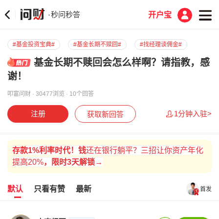
秒问秒答
·
开户宝
#基金投资宝典#
#基金长期不赎回#
#找经理谈佣金#
基金长期不赎回会怎么样啊？请指教，感
谢！
叩富问财 · 30477浏览 · 10个回答
注册
1分钟入驻>
获取新回答
存款
1%
利率时代！
钱
还在银行躺平？三招让你资产年化
提高20%
，
限时
3天解锁→
默认
只看有赞
最新
首发