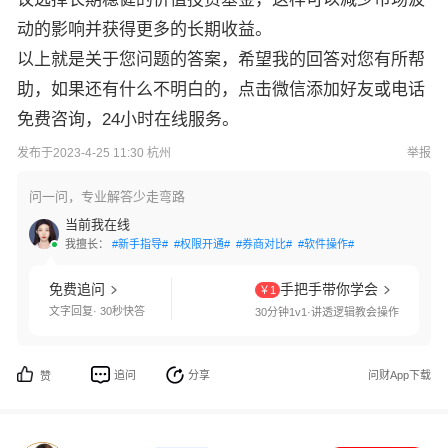
动的影响并获得更多的长期收益。
以上就是关于您问题的答案，希望我的回答对您有所帮
助，如果还有什么不明白的，点击微信添加好友或电话
免费咨询，24小时在线服务。
发布于2023-4-25 11:30 杭州
举报
问一问，专业解答少走弯路
当前我在线
我擅长：
#新手指导#
#权限开通#
#券商对比#
#软件操作#
免费追问
手把手带你学会
￥1
文字回复· 30秒快答
30分钟1v1·讲透逻辑教会操作
追问
分享
问财App下载
赞