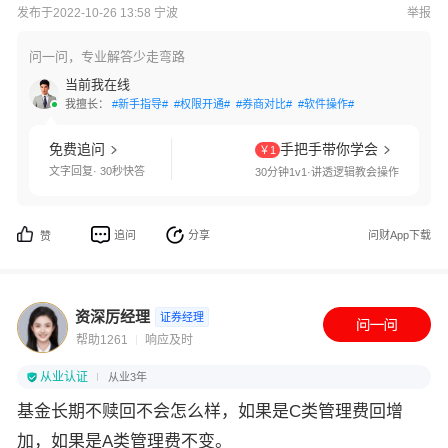
发布于2022-10-26 13:58 宁波
举报
问一问，专业解答少走弯路
当前我在线
我擅长：
#新手指导#
#权限开通#
#券商对比#
#软件操作#
免费追问
手把手带你学会
￥1
文字回复· 30秒快答
30分钟1v1·讲透逻辑教会操作
追问
分享
问财App下载
赞
资深厉经理
证券经理
帮助1261
响应及时
从业认证
从业3年
基金长期不赎回不会怎么样，如果是C类管理费回增
加，如果是A类管理费不变。