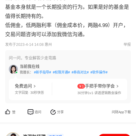
基金本身就是一个长期投资的行为。如果是好的基金是
值得长期持有的。
低佣金，低两融利率（佣金成本价，两融4.99）开户，
交易问题咨询可以添加我微信沟通。
发布于2023-4-14 14:08 惠州
举报
问一问，专业解答少走弯路
当前我在线
我擅长：
#新手指导#
#权限开通#
#券商对比#
#软件操作#
免费追问
手把手带你学会
￥1
文字回复· 30秒快答
30分钟1v1·讲透逻辑教会操作
追问
分享
问财App下载
赞