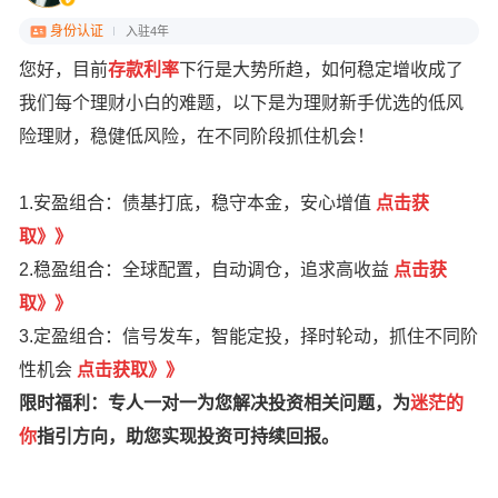
身份认证
入驻4年
您好，目前
存款利率
下行是大势所趋，如何稳定增收成了
我们每个理财小白的难题，以下是为理财新手优选的低风
险理财，稳健低风险，在不同阶段抓住机会！
1.安盈组合：债基打底，稳守本金，安心增值
点
击获
取
》
》
2.稳盈组合：全球配置，自动调仓，追求高收益
点击获
取》》
3.定盈组合：信号发车，智能定投，择时轮动，抓住不同阶
性机会
点击获取》》
限时福利：专人一对一为您解决投资相关问题，为
迷茫的
你
指引方向，助您实现投资可持续回报。