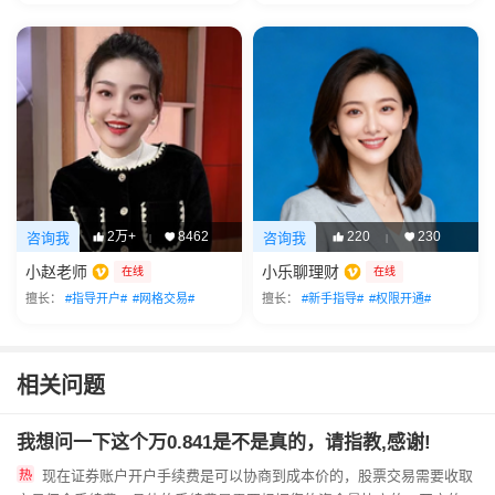
2万+
8462
220
230
咨询我
咨询我
|
|
小赵老师
小乐聊理财
在线
在线
擅长：
#指导开户#
#网格交易#
擅长：
#新手指导#
#权限开通#
相关问题
我想问一下这个万0.841是不是真的，请指教,感谢!
现在证券账户开户手续费是可以协商到成本价的，股票交易需要收取