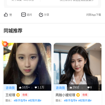
30分钟1v1·讲透逻辑教会操作
追问
分享
问财App下载
赞
同城推荐
10万+
1.1万
2932
6
咨询我
咨询我
|
|
王经理
两融小嫒经理
在线
在线
擅长：
#新手指导#
#权限开通#
擅长：
#新手指导#
#权限开通#