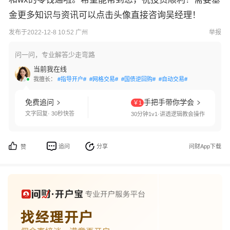
金更多知识与资讯可以点击头像直接咨询吴经理！
发布于2022-12-8 10:52 广州
举报
问一问，专业解答少走弯路
当前我在线
我擅长：
#指导开户#
#网格交易#
#国债逆回购#
#自动交易#
#线上开户#
#
免费追问
手把手带你学会
￥1
文字回复· 30秒快答
30分钟1v1·讲透逻辑教会操作
追问
分享
问财App下载
赞