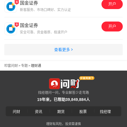
国金证券
开户
新客服务、市场口碑好、实力认证
国金证券
开户
安全可靠、资金雄厚、极速开户
查看更多
叩富问财
>
专题
>
理财通
找经理问一问，专业解答少走弯路
19年来，已帮助39,849,884人
|
|
|
|
问财
资讯
期货
股票
找经理
理财有风险，投资需谨慎