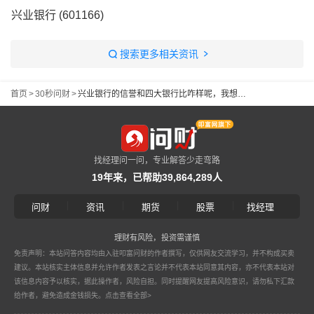
兴业银行 (601166)
搜索更多相关资讯
首页
>
30秒问财
>
兴业银行的信誉和四大银行比咋样呢，我想要了解下
找经理问一问，专业解答少走弯路
19年来，已帮助39,864,289人
|
|
|
|
问财
资讯
期货
股票
找经理
理财有风险，投资需谨慎
免责声明：本站问答内容均由入驻叩富问财的作者撰写，仅供网友交流学习，并不构成买卖
建议。本站核实主体信息并允许作者发表之言论并不代表本站同意其内容，亦不代表本站对
该信息内容予以核实，据此操作者，风险自担。同时提醒网友提高风险意识，请勿私下汇款
给作者，避免造成金钱损失。
点击查看全部>