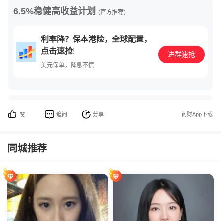
6.5%稳健高收益计划
(官方推荐)
利率降？保本港险，全球配置，
点击速抢!
进群速抢
美元保单，降息不慌
追问
分享
问财App下载
赞
同城推荐