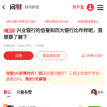
秒问秒答
·
开户宝
#四大银行利率及产品#
#银行排名TOP10#
#找经理谈佣金#
兴业银行的信誉和四大银行比咋样呢，我
想要了解下
叩富问财 · 20561浏览 · 7个回答
注册
1分钟入驻>
获取新回答
存款
1%
利率时代！
钱
还在银行躺平？三招让你资产年化
提高20%
，
限时
3天解锁→
默认
只看有赞
首发