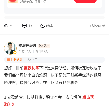
分散存钱，降息不慌
1
追问
分享
问财App下载
赞
资深程经理
财经达人
帮助5.4万
好评8.9万
身份认证
入驻4年
您好，目前
存款利率
下行是大势所趋，如何稳定增收成了
我们每个理财小白的难题，以下是为理财新手优选的低风
险理财，稳健低风险，在不同阶段抓住机会！
1.安盈组合：债基打底，稳守本金，安心增值
点
击获
取
》
》