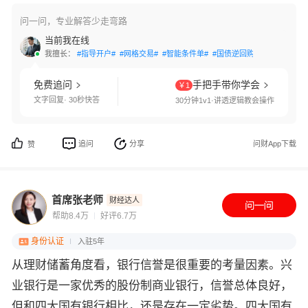
问一问，专业解答少走弯路
当前我在线
我擅长：
#指导开户#
#网格交易#
#智能条件单#
#国债逆回购#
#交易接口#
免费追问
手把手带你学会
￥1
文字回复· 30秒快答
30分钟1v1·讲透逻辑教会操作
追问
分享
问财App下载
赞
首席张老师
财经达人
帮助8.4万
好评6.7万
身份认证
入驻5年
从理财储蓄角度看，银行信誉是很重要的考量因素。兴
业银行是一家优秀的股份制商业银行，信誉总体良好，
但和四大国有银行相比，还是存在一定劣势。四大国有