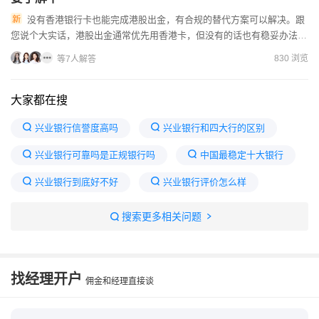
没有香港银行卡也能完成港股出金，有合规的替代方案可以解决。跟
您说个大实话，港股出金通常优先用香港卡，但没有的话也有稳妥办法：
1.先咨询你开户的港股券商，问清楚他们支持哪些无香港卡的出金...
830 浏览
等7人解答
大家都在搜
兴业银行信誉度高吗
兴业银行和四大行的区别
兴业银行可靠吗是正规银行吗
中国最稳定十大银行
兴业银行到底好不好
兴业银行评价怎么样
中国最好的三个银行
兴业银行存款安全吗可靠吗
搜索更多相关问题
兴业银行口碑
兴业银行口碑怎么样啊
找经理开户
佣金和经理直接谈