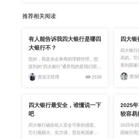
推荐相关阅读
有人能告诉我四大银行是哪四
四大银
大银行不？
四大银行
高的。它
您好，我是央企券商的理财经理。您
受到国家
提到的“四大银行”通常指的是我们国家
资金实力
的四家大型国有商业银行，它们分别
资深
资深王经理
2538
是其他业
是：**中国工商银行、中国农业银行、
障机制托底
中国银行、中国建设银行**。这四家银
行在金融服务...
四大银行最安全，谁懂说一下
202
吧
较容易
可以贷
四大银行确实给人安全可靠的感觉。
‌2025
它们规模大、实力强，背后有国家信
因银行而