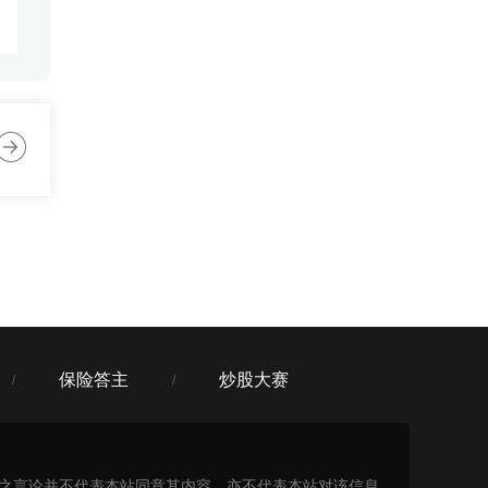
:23
:23
保险答主
炒股大赛
/
/
表之言论并不代表本站同意其内容，亦不代表本站对该信息