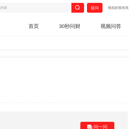
提问
模拟炒股有奖
首页
30秒问财
视频问答
问一问