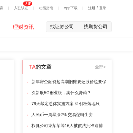
/
赛
入驻认证
功能指南
App下载
注册
登录
理财资讯
找证券公司
找期货公司
|
TA
的文章
全部>
新年房企融资起高潮旧账要还股价也要保
次新股5G创业板，卖什么膏药？
79天敲定总体实施方案 科创板落地只欠临门一脚
人民币一周暴涨2% 交易逻辑生变
权健公司束某某等16人被依法批准逮捕