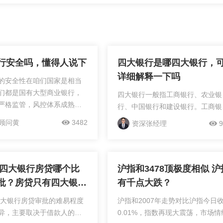
行安全吗，懂得人说下
四大银行是哪四大银行，
详细解释一下吗
的安全性在咱们国家是相当
们都是国有大型商业银行，
四大银行一般指工商银行、农业银
严格监管，风控体系成熟，
行、中国银行和建设银行。工商银
雄厚。不管是存款、理财还
实力雄厚，业务广泛，在工商信贷
顾问黄
3482
资深张经理
9
务，都有存款保险和多重保
个人金融等方面表现出色；农业银
，正常使用基本...
和农村、农业、农民紧密相连，在
务“三农”领域贡献突出；中...
5年四大银行房贷哪个比
沪指和3478顶极度相似 沪
批？房贷只有四大银行
有千点大跌？
吗？
年四大银行房贷审批的难易程度
沪指和2007年走势对比沪指今日
异，主要取决于借款人的具
0.01%，指数再现大震荡，市场情