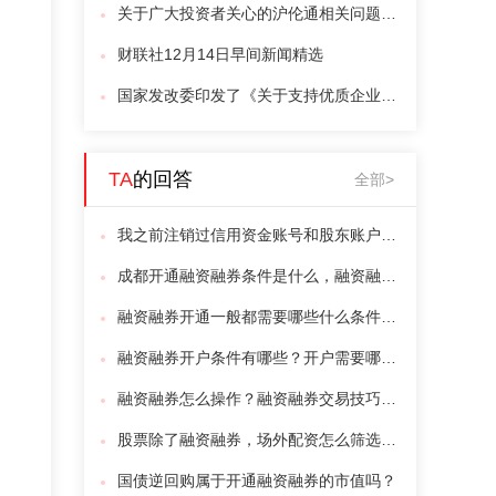
关于广大投资者关心的沪伦通相关问题（上）
财联社12月14日早间新闻精选
国家发改委印发了《关于支持优质企业直接融资进一步增强企业债券服务实体经济能力的通知》
TA
的回答
全部>
我之前注销过信用资金账号和股东账户，现在想重新交易融资融券，能在网上重开吗？
成都开通融资融券条件是什么，融资融券利率怎么计算？
融资融券开通一般都需要哪些什么条件？手续麻烦吗？急急。。。
融资融券开户条件有哪些？开户需要哪些资料？
融资融券怎么操作？融资融券交易技巧有哪些？
股票除了融资融券，场外配资怎么筛选正规公司？
国债逆回购属于开通融资融券的市值吗？