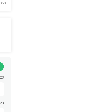
中
958
技术
极度
日，
接着
后
出
:23
:23