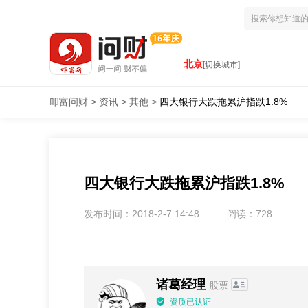
北京
[切换城市]
叩富问财
>
资讯
>
其他
>
四大银行大跌拖累沪指跌1.8%
四大银行大跌拖累沪指跌1.8%
发布时间：2018-2-7 14:48
阅读：728
诸葛经理
股票
资质已认证