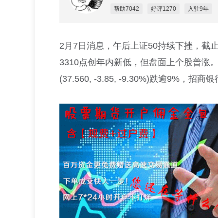
帮助7042
好评1270
入驻9年
2月7日消息，午后上证50持续下挫，截
3310点创年内新低，但盘面上个股普涨
(
37.560
,
-3.85
,
-9.30%
)
跌逾9%，
招商银