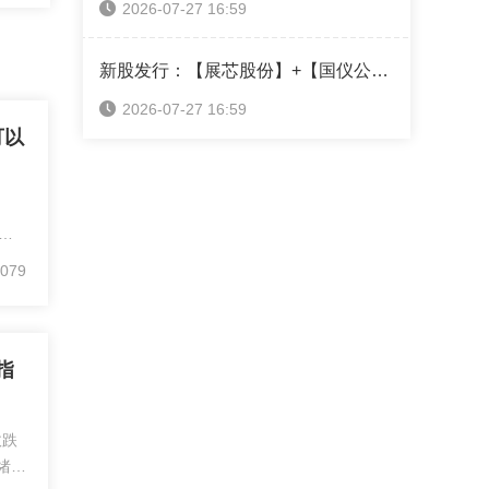
2026-07-27 16:59
新股发行：【展芯股份】+【国仪公司】+【超纯应材】本周可申购！（附打新神器）
2026-07-27 16:59
可以
行
和
079
行
服
指
收跌
绪并