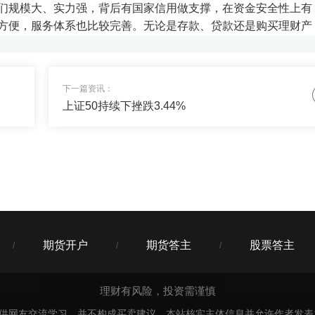
们规模大、实力强，背后有国家信用做支撑，在资金安全性上有
方便，服务体系也比较完善。无论是存款、贷款还是购买理财产
03
下一篇资讯：
上证50持续下挫跌3.44%
问可以拉我下吗？
03
主是个圈内达人，不喜欢乱~
期货开户
期货答主
股票答主
/
/
/
理财有风险，投资需谨慎
仅供网友交流学习，并不构成买卖建议。本站核实主体信息并允许作者发