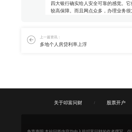
四大银行确实给人安全可靠的感觉。它
较高保障。而且网点众多，办理业务很
品，...
津门富婆
上一篇资讯：
多地个人房贷利率上浮
我想加入你们的#赚钱训练营群#，请
刘老师
可以拉你加群，但要尊守群的规则，群
关于叩富问财
股票开户
/
免责声明:本站问答内容均由入驻叩富问财的作者撰写，