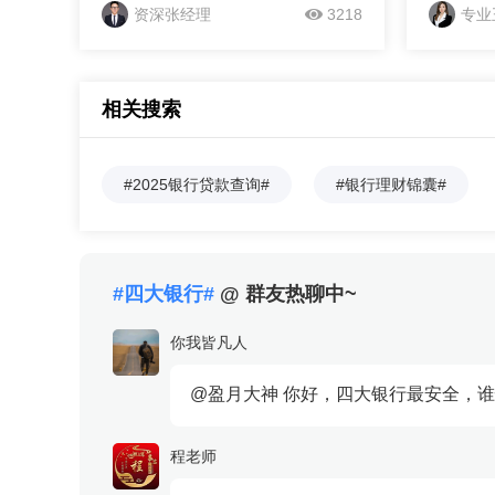
用做支撑，在资金安全性上有较高保
体情况和
资深张经理
3218
专业
障。而且网点众多，办理业务很方
批的难易
便，服务体系也比较完善。无论是存
房贷审批
款、贷款还是购买理财产品，...
长达2-
相关搜索
程和借款
推出了多
合贷款等
#2025银行贷款查询#
#银行理财锦囊#
求‌。中
流程相对
录和还款
方式和针
#四大银行#
@ 群友热聊中~
品，如装修
的房贷...
你我皆凡人
@盈月大神 你好，四大银行最安全，谁
程老师