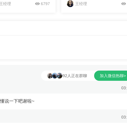
银行政策。‌四大银行房贷审
不稳定，创业板指更是大震荡，盘
王经理
6797
王经理
程度中国工商银行‌：工行的
站上4000点大关，收涨2.07%。
时间一般为2-3周，有时可能
上看目前市场走势和3478点走势
3个月，具体取决于银行内部流
相似，有图为证。2009年7月29
人提供的资料完整性‌。工行
股指出现单日5%的大幅回调，紧
种房贷产品，如个人家居组
走出三连阳，收复前期失地。但随
，以满足不同借款人的需
走出了千点阴跌。上周四沪指同样
国农业银行‌：农行的房贷审批
现6.5%的大阴线...
规范，注重借款人的信用记
能力。农行提供了多种还款
对房贷客户的信用贷款产
贷款等‌。‌中国银行‌：中行
92人正在群聊
加入微信热聊>
03
懂说一下吧谢啦~
03