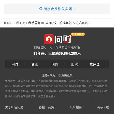
搜索更多相关资讯
首页
>
30秒问财
>
我手里有10万块闲钱，想找年化5%左右的稳健理财，在支付宝上能买什么产品？除了大额存单还有别的选择吗？比如债券基金怎么样？
找经理问一问，专业解答少走弯路
19年来，已帮助39,864,289人
|
|
|
|
问财
资讯
期货
股票
找经理
理财有风险，投资需谨慎
免责声明：本站问答内容均由入驻叩富问财的作者撰写，仅供网友交流学习，并不构成买卖
建议。本站核实主体信息并允许作者发表之言论并不代表本站同意其内容，亦不代表本站对
该信息内容予以核实，据此操作者，风险自担。同时提醒网友提高风险意识，请勿私下汇款
给作者，避免造成金钱损失。
点击查看全部>
关于叩富问财
客服
商务
公众服务
App下载
|