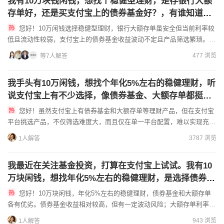
我有10万块钱闲钱，想找个稳健型理财，是存银行大额
存单好，还是买支付宝上的债券基金好？，有谁知道告
知一下?
您好！10万闲钱选择稳健型理财，银行大额存单虽安全但当前利率较
低且流动性较弱，支付宝上的债券基金收益波动不定且产品筛选繁琐。更
推荐您考虑盈米基金的专业投顾组合，比如叩富低波组合或叩富安...
477 浏览
等7人解答
我手头有10万闲钱，想找个年化5%左右的稳健理财，听
说支付宝上有不少选择，像债券基金、大额存单都挺不
错的，它们具体有什么区别呢？哪个更适合我？
您好！虽然支付宝上有债券基金和大额存单等理财产品，但在支付宝
平台挑选产品，不仅筛选难度大，而且仅在单一平台配置，难以实现充分
的资产分散。债券基金和大额存单存在诸多区别：-投资性质：债券...
3787 浏览
1人解答
我最近在关注基金投资，打算在支付宝上试试。我有10
万块闲钱，想找年化5%左右的稳健理财，是选择债券基
金好，还是买大额存单？如果买大额存单，利率怎么查
您好！10万块闲钱，年化5%左右的稳健理财，债券基金和大额存单
询？提前支取会有什么影响？
各有优劣。债券基金收益相对较高，但有一定波动风险；大额存单利率相
对稳定，安全性高。去年我们有个客户，起初买了债券基金，遇到...
943 浏览
1人解答