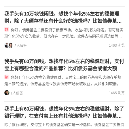
我手头有10万块钱闲钱，想找个年化5%左右的稳健理
财，除了大额存单还有什么好的选择吗？比如债券基金
或者银行的新客理财产品怎么样？
你好，债券基金主要投资于债券市场，收益相对较为稳定，有可能实
现年化5%左右的收益，但也存在一定风险。软件支持同花顺通达信等！
费用都是全佣！
1463 浏览
2人解答
我手头有60万闲钱，想找年化5%左右的稳健理财，支付
宝上有哪些合适的产品推荐？比如债券基金或者大额存
单？如果选择大额存单，利率是多少？后悔了又该怎么
您好！年化5%左右的稳健理财，支付宝上的债券基金和大额存单都
取？
是不错的选择。债券基金通过投资债券市场获取收益，风险相对较低。比
如，易方达稳健收益债券A（110007）、招商安心收益债券A...
1465 浏览
1人解答
我手上有60万闲钱，想找年化5%左右的稳健理财，除了
银行理财，在支付宝上还有其他选择吗？比如债券基
金？但我又担心债券基金的风险，它和大额存单比起来
除了银行理财，支付宝上的债券基金确实是一种选择。债券基金主要投资