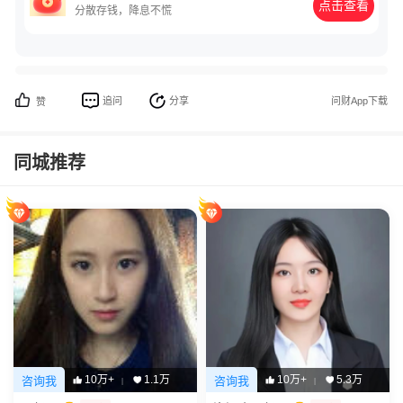
点击查看
分散存钱，降息不慌
追问
分享
问财App下载
赞
同城推荐
10万+
1.1万
10万+
5.3万
咨询我
咨询我
|
|