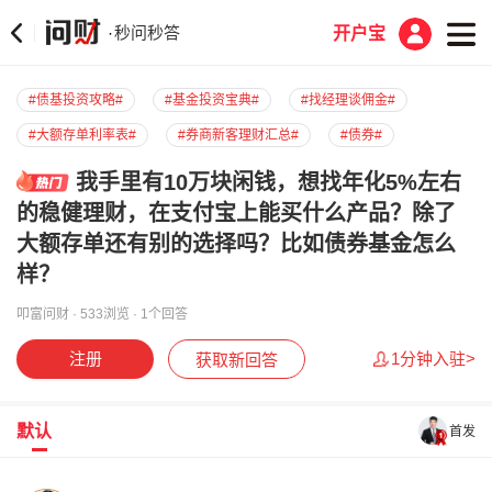
秒问秒答
·
开户宝
#债基投资攻略#
#基金投资宝典#
#找经理谈佣金#
#大额存单利率表#
#券商新客理财汇总#
#债券#
#存单知识专栏#
#支付宝稳健理财攻略#
我手里有10万块闲钱，想找年化5%左右
的稳健理财，在支付宝上能买什么产品？除了
大额存单还有别的选择吗？比如债券基金怎么
样？
叩富问财 · 533浏览 · 1个回答
注册
1分钟入驻>
获取新回答
默认
首发