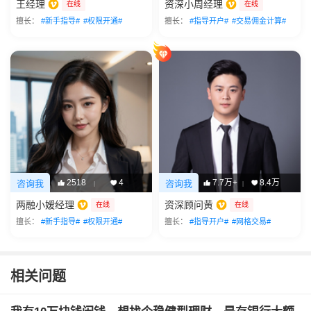
王经理
资深小周经理
在线
在线
擅长：
#新手指导#
#权限开通#
擅长：
#指导开户#
#交易佣金计算#
2518
4
7.7万+
8.4万
咨询我
咨询我
|
|
两融小嫒经理
资深顾问黄
在线
在线
擅长：
#新手指导#
#权限开通#
擅长：
#指导开户#
#网格交易#
相关问题