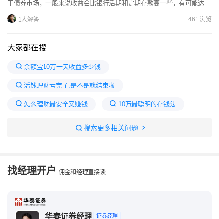
怎么样呢？
于债券市场，一般来说收益会比银行活期和定期存款高一些，有可能达到
年化5%左右的收益，但它也存在一定风险。债券市场会受到利...
461 浏览
1人解答
大家都在搜
余额宝10万一天收益多少钱
活钱理财亏完了,是不是就结束啦
怎么理财最安全又赚钱
10万最聪明的存钱法
有闲钱放哪里吃利息最好
适合穷人理财方法
搜索更多相关问题
为什么不建议把钱放余额宝
有5万元闲钱怎么理财
10万闲钱放哪里收益高
2万元放余额宝安全吗
找经理开户
佣金和经理直接谈
华泰证券经理
证券经理