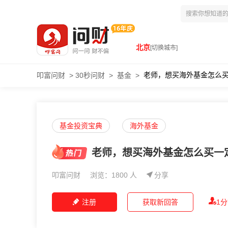
北京
[切换城市]
老师，想买海外基金怎么
叩富问财
>
30秒问财
>
基金
>
基金投资宝典
海外基金
老师，想买海外基金怎么买一
叩富问财
浏览：1800 人
分享
注册
获取新回答
1