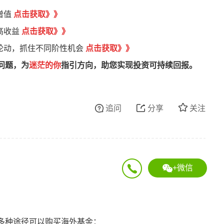
增值
点
击获取
》
》
高收益
点击获取》》
轮动，抓住不同阶性机会
点击获取》》
问题，为
迷茫的你
指引方向，助您实现投资可持续回报。
追问
分享
关注
+微信
多种途径可以购买海外基金：