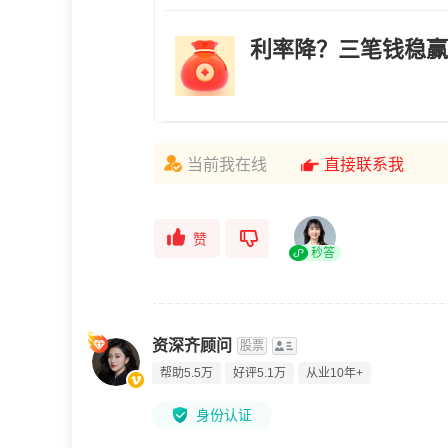
利率降？三笔钱稳赢
当前我在线
直接联系我
赞
秒答
资深齐顾问
股票
帮助5.5万
好评5.1万
从业10年+
身份认证