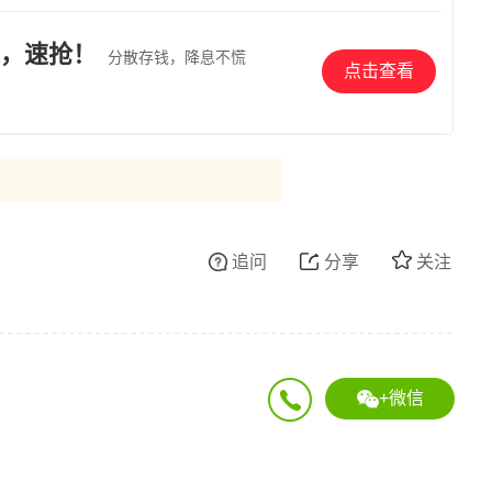
，速抢！
分散存钱，降息不慌
点击查看
追问
分享
关注
+微信