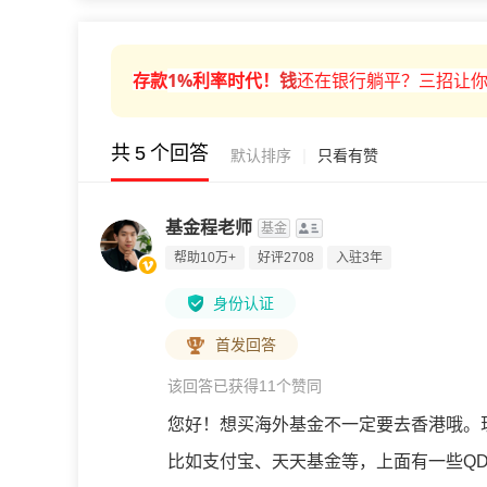
1%
利率时代！
钱
还在银行躺平？三招让你
存款
共
5
个回答
|
默认排序
只看有赞
基金程老师
基金
帮助10万+
好评2708
入驻3年
身份认证
首发回答
该回答已获得11个赞同
您好！想买海外基金不一定要去香港哦。
比如支付宝、天天基金等，上面有一些QD