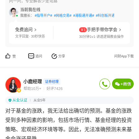
问一问，专业解答少走弯路
当前我在线
我擅长：
#指导开户#
#网格交易#
#港股通开通#
#科创板开通#
#创业板开通
免费追问
手把手带你学会
￥1
文字回复· 30秒快答
30分钟1v1·讲透逻辑教会操作
追问
分享
问财App下载
赞
小鹿经理
证券经理
帮助10万+
好评7426
从业认证
从业5年
对于基金的涨跌，我无法给出确切的预测。基金的涨跌
受到多种因素的影响，包括市场行情、基金经理的投资
策略、宏观经济环境等等。因此，无法准确预测未来基
金会涨还是跌。