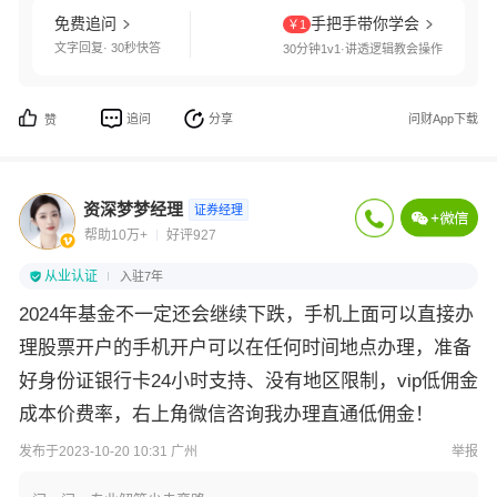
免费追问
手把手带你学会
￥1
文字回复· 30秒快答
30分钟1v1·讲透逻辑教会操作
追问
分享
问财App下载
赞
资深梦梦经理
证券经理
帮助10万+
好评927
从业认证
入驻7年
2024年基金不一定还会继续下跌，手机上面可以直接办
理股票开户的手机开户可以在任何时间地点办理，准备
好身份证银行卡24小时支持、没有地区限制，vip低佣金
成本价费率，右上角微信咨询我办理直通低佣金！
发布于2023-10-20 10:31 广州
举报