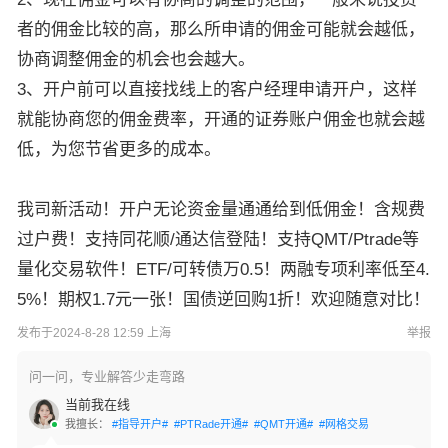
者的佣金比较的高，那么所申请的佣金可能就会越低，
协商调整佣金的机会也会越大。
3、开户前可以直接找线上的客户经理申请开户，这样
就能协商您的佣金费率，开通的证券账户佣金也就会越
低，为您节省更多的成本。
我司新活动！开户无论资金量通通给到低佣金！含规费
过户费！支持同花顺/通达信登陆！支持QMT/Ptrade等
量化交易软件！ETF/可转债万0.5！两融专项利率低至4.
5%！期权1.7元一张！国债逆回购1折！欢迎随意对比！
发布于2024-8-28 12:59 上海
举报
问一问，专业解答少走弯路
当前我在线
我擅长：
#指导开户#
#PTRade开通#
#QMT开通#
#网格交易#
#港股通开通#