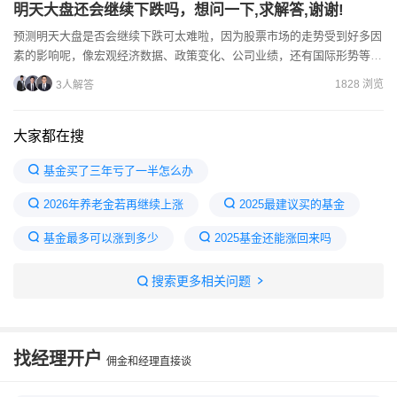
明天大盘还会继续下跌吗，想问一下,求解答,谢谢!
预测明天大盘是否会继续下跌可太难啦，因为股票市场的走势受到好多因
素的影响呢，像宏观经济数据、政策变化、公司业绩，还有国际形势等
等。这些因素随时都可能发生变化，所以很难准确判断明天大盘的...
1828 浏览
3人解答
大家都在搜
基金买了三年亏了一半怎么办
2026年养老金若再继续上涨
2025最建议买的基金
基金最多可以涨到多少
2025基金还能涨回来吗
6万的基金一天亏了3000多
2025年基金会暴涨可能
搜索更多相关问题
2024年的基金还有希望吗
下半年什么基金会涨
基金亏了50%了死守能回来本金吗
找经理开户
佣金和经理直接谈