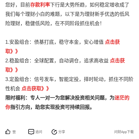
您好，目前
存款利率
下行是大势所趋，如何稳定增收成了
我们每个理财小白的难题，以下是为理财新手优选的低风
险理财，稳健低风险，在不同阶段抓住机会！
1.安盈组合：债基打底，稳守本金，安心增值
点
击获
取
》
》
2.稳盈组合：全球配置，自动调仓，追求高收益
点击获
取》》
3.定盈组合：信号发车，智能定投，择时轮动，抓住不同阶
性机会
点击获取》》
限时福利：专人一对一为您解决投资相关问题，为
迷茫的
你
指引方向，助您实现投资可持续回报。
追问
分享
问财App下载
赞