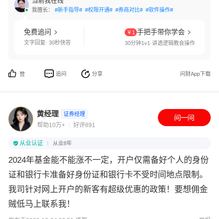
当前我在线
我擅长：
#新手指导#
#权限开通#
#券商对比#
#软件操作#
免费追问
手把手带你学会
￥1
文字回复· 30秒快答
30分钟1v1·讲透逻辑教会操作
追问
分享
问财App下载
赞
黄经理
证券经理
帮助10万+
好评891
从业认证
从业8年
2024年基金能不能涨不一定，开户仅需备好个人的身份
证和银行卡准备好身份证和银行卡不受时间地点限制。
我司针对网上开户的新客有超级优惠的政策！要想佣金
贼低马上联系我！