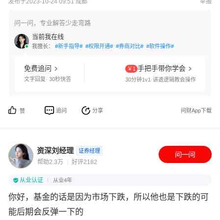
发布于2023-10-24 09:51 成都
举报
问一问，专业解答少走弯路
当前我在线
我擅长：
#新手指导#
#权限开通#
#券商对比#
#软件操作#
免费追问
手把手带你学会
￥1
文字回复· 30秒快答
30分钟1v1·讲透逻辑教会操作
追问
分享
问财App下载
赞
资深刘经理
证券经理
帮助2.3万
好评2182
从业认证
从业4年
你好，基金的话是因为市场下跌，所以他也是下跌的可
能后期会反弹一下的