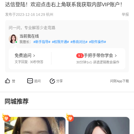
达信登陆！欢迎点击右上角联系我获取内部VIP账户！
发布于2023-12-16 14:29 杭州
举报
问一问，专业解答少走弯路
当前我在线
我擅长：
#新手指导#
#权限开通#
#券商对比#
#软件操作#
免费追问
手把手带你学会
￥1
文字回复· 30秒快答
30分钟1v1·讲透逻辑教会操作
追问
分享
问财App下载
赞
同城推荐