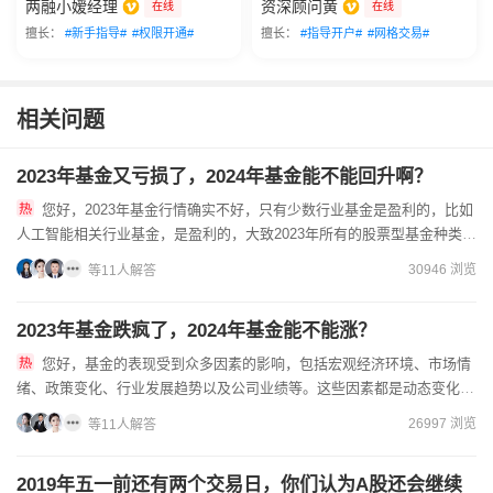
两融小嫒经理
资深顾问黄
在线
在线
擅长：
#新手指导#
#权限开通#
擅长：
#指导开户#
#网格交易#
相关问题
2023年基金又亏损了，2024年基金能不能回升啊？
您好，2023年基金行情确实不好，只有少数行业基金是盈利的，比如
人工智能相关行业基金，是盈利的，大致2023年所有的股票型基金种类
中，有80%都是亏损，基金适合做长线，同时也适合做定投...
30946 浏览
等11人解答
2023年基金跌疯了，2024年基金能不能涨？
您好，基金的表现受到众多因素的影响，包括宏观经济环境、市场情
绪、政策变化、行业发展趋势以及公司业绩等。这些因素都是动态变化
的，且往往存在不确定性。基金问题，欢迎右上角咨询！证券账户一般...
26997 浏览
等11人解答
2019年五一前还有两个交易日，你们认为A股还会继续