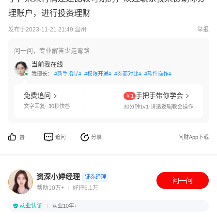
理账户，进行投资理财
发布于2023-11-21 21:49 温州
举报
问一问，专业解答少走弯路
当前我在线
我擅长：
#新手指导#
#权限开通#
#券商对比#
#软件操作#
免费追问
手把手带你学会
￥1
文字回复· 30秒快答
30分钟1v1·讲透逻辑教会操作
追问
分享
问财App下载
赞
资深小婷经理
证券经理
帮助10万+
好评6.1万
从业认证
从业10年+