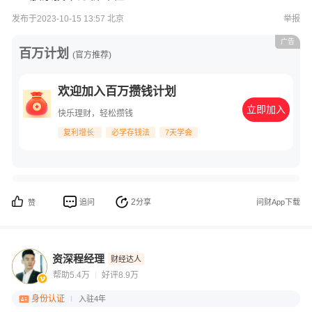
发布于2023-10-15 13:57 北京
举报
广告
百万计划
(官方推荐)
欢迎加入百万攒钱计划
立即加入
快乐理财，轻松攒钱
复利增长
必学存钱法
7天学会
2
追问
分享
问财App下载
赞
资深程经理
财经达人
帮助5.4万
好评8.9万
身份认证
入驻4年