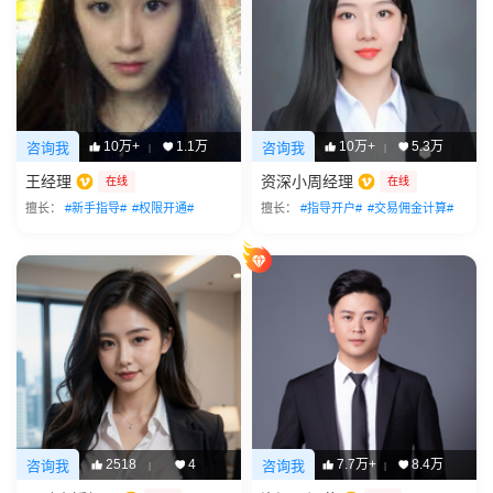
10万+
1.1万
10万+
5.3万
咨询我
咨询我
|
|
王经理
资深小周经理
在线
在线
擅长：
#新手指导#
#权限开通#
擅长：
#指导开户#
#交易佣金计算#
2518
4
7.7万+
8.4万
咨询我
咨询我
|
|