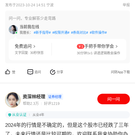
发布于2023-10-24 14:51 宁波
举报
问一问，专业解答少走弯路
当前我在线
我擅长：
#新手指导#
#权限开通#
#券商对比#
#软件操作#
免费追问
手把手带你学会
￥1
文字回复· 30秒快答
30分钟1v1·讲透逻辑教会操作
追问
分享
问财App下载
赞
资深林经理
证券经理
帮助2.3万
好评1219
从业认证
从业4年
2024年的行情是不确定的，但是这个股市已经跌了三年
了，未来行情还是比较可期的，欢迎联系我来协助你办