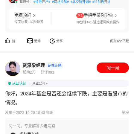
我擅长：
#指导开户#
#网格交易#
#北交所开通#
#科创板开通#
#创业板开通
免费追问
手把手带你学会
￥1
文字回复· 30秒快答
30分钟1v1·讲透逻辑教会操作
追问
分享
问财App下载
赞
资深梁经理
证券经理
帮助2万
好评803
从业认证
从业10年+
你好，2024年基金是否还会继续下跌，主要是看股市的
情况。
发布于2023-10-20 10:43 福州
举报
问一问，专业解答少走弯路