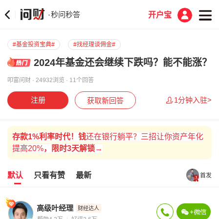
秒问秒答
·
开户宝
#基金投资宝典#
#找经理谈佣金#
2024年基金还会继续下跌吗？能不能涨？
叩富问财 · 24932浏览 · 11个回答
注册
1分钟入驻>
获取新回答
存款
1%
利率时代！
钱
还在银行躺平？三招让你资产年化
提高20%
，
限时
3天解锁→
默认
只看有赞
最新
首发
高级叶经理
财经达人