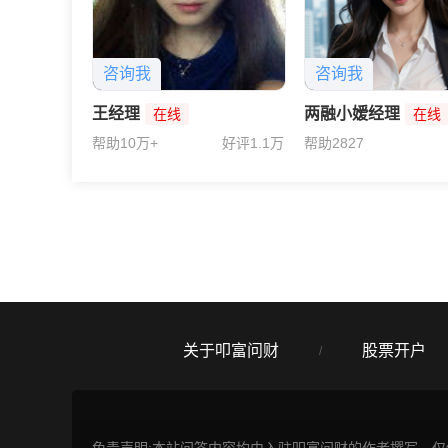
咨询我
咨询我
王经理
两融小嫒经理
在线
在线
帮助10万+
好评1.1万
帮助2827
关于叩富问财
股票开户
/