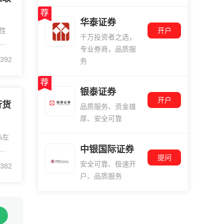
华泰证券
开户
性
千万投资者之选，
专业券商，品质服
，
392
务
抑
汇
银泰证券
开户
行货
品质服务、资金雄
厚、安全可靠
%左
中银国际证券
调
提问
开
安全可靠、极速开
382
上
户、品质服务
办