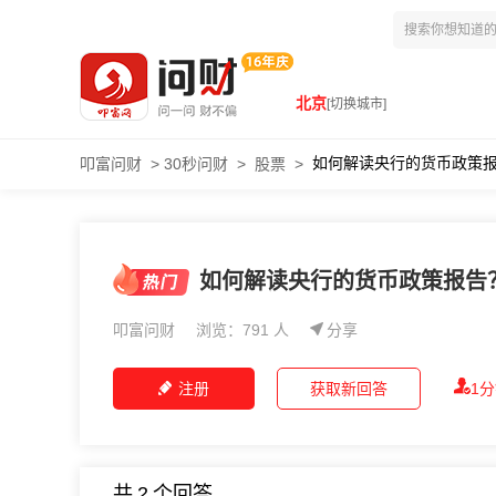
北京
[切换城市]
如何解读央行的货币政策
叩富问财
>
30秒问财
>
股票
>
如何解读央行的货币政策报告
叩富问财
浏览：791 人
分享
注册
获取新回答
1
共
2
个回答