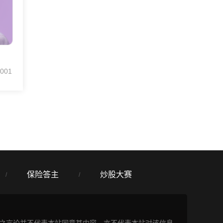
001
保险答主
炒股大赛
/
/