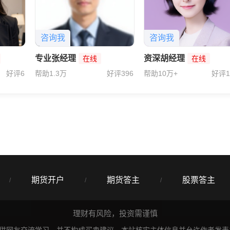
咨询我
咨询我
专业张经理
资深胡经理
在线
在线
好评6
帮助1.3万
好评396
帮助10万+
好评1
期货开户
期货答主
股票答主
/
/
/
理财有风险，投资需谨慎