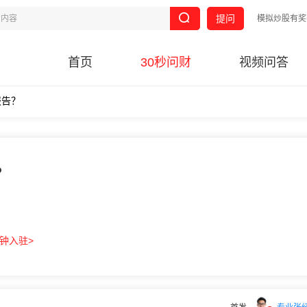
提问
模拟炒股有奖
首页
30秒问财
视频问答
报告？
？
分钟入驻>