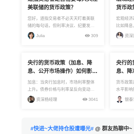
美联储的货币政策？
货币政
生怎样
您好，道指交易者不必天天盯着美联
宏观经济
下吗?
储的每句话，但利率决议、纪要发布
比如降息
和主席讲话这三大节点必须留意，因
可能变高
Julia
309
资深
为它们是引发指数波段变动的核心引
时存钱利
擎，日常更多要看市场对政策预期的
股市，股
消化程度而非新闻本身，如...
成本上升，
央行的货币政策（加息、降
央行的
息、公开市场操作）如何影响
息、降
债券市场？​
票市场
加息：当央行加息时，市场利率整体
货币政策
上升。债券价格与利率呈反向变动关
水平影响
系，新发行债券会以更高的票面利率
资成本，
资深杨经理
3041
银泰
吸引投资者，而存量债券因票面利率
款利率下
固定，其相对吸引力下降，价格下
金会流向
跌。同时，加息会使市场资金...
上涨。加息
#快进~大佬持仓股遭曝光#
@ 群友热聊中~