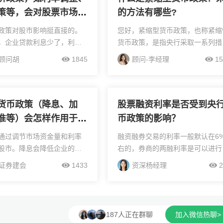
策等，会对股票市场产
的方法有哪些?
的影响？，可以解读一
政策对股市影响挺直接的。
您好，紧缩型货币政策，也称紧缩
谢谢
，企业贷款利息少了，利润
货币政策，是指央行采取一系列措
，大家对股市预期就好；同
施，以限制经济体内的货币供应量
顾问胡
1845
顾问-李经理
15
息低了，钱可能从银行流进
加强货币的紧缩和信贷收紧，旨在
价容易涨。要是加息，企业
制通货膨胀、控制资产泡沫、稳定
存钱更划算，股...
率或调整宏观经济的政策方向...
货币政策（降息、加
股票融资利率是否受到央
准等）会怎样作用于股
币政策的影响？
？
通过调节市场资金量和利率
融资融券交易的利率一般默认在6
股市。降息会降低企业的融
右的，券商的两融利率是可以进行
提升企业盈利空间；同时存
节的，具体的利率取决于投资者的
证券建会
1433
资深杨经理
2
降，居民储蓄意愿降低，资
户渠道，低费率账户是需要联系网
股市等风险资产，推动股价
客户经理进行一对一的沟通才可以
则相反，企业融...
理。开通两融账户需要注...
187人正在群聊
加入微信热聊>