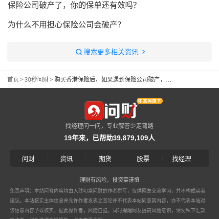
保险公司破产了，你的保单还有效吗？
为什么不用担心保险公司会破产？
搜索更多相关资讯
首页
>
30秒问财
>
购买香港保险后，如果遇到保险公司破产，我的权益会受到影响吗？
找经理问一问，专业解答少走弯路
19年来，已帮助39,879,109人
|
|
|
|
问财
资讯
期货
股票
找经理
理财有风险，投资需谨慎
免责声明：本站问答内容均由入驻叩富问财的作者撰写，仅供网友交流学习，并不构成买卖
建议。本站核实主体信息并允许作者发表之言论并不代表本站同意其内容，亦不代表本站对
该信息内容予以核实，据此操作者，风险自担。同时提醒网友提高风险意识，请勿私下汇款