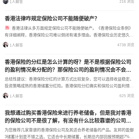
216 浏览
1人解答
香港法律咋规定保险公司不能随便破产？
香港法律从多方面规定保险公司不能随便破产。《香港保险业条例》
有详细阐释，香港保险公司难以倒闭有诸多理由。香港保险业历史悠久，
超180年的发展历程积累了丰富经验，让保险公司在面对危机时具...
4738 浏览
1人解答
香港保险的分红是怎么计算的呀？是不是根据保险公司
的盈利情况来分配的？那保险公司的盈利情况会不会受
到市场波动的影响呢？
总结性建议：香港保险分红的计算方式比较复杂，您可以选择收益稳定、
投资策略成熟的香港储蓄分红险。香港保险分红确实和保险公司盈利情况
相关。保险公司会将盈利的一部分以分红形式分给投保人。很多...
625 浏览
1人解答
我想通过购买香港保险来进行养老储备，但是我对香港
的保险公司不是很了解，有没有什么比较靠谱的公司可
以推荐呢？
为您推荐几家靠谱的香港保险公司及其适合养老储备的产品。友邦的盈御
3储蓄计划是不错之选，它适合中长期储蓄，长期总内部回报预期超7%。