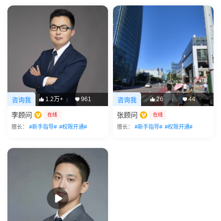
1.2万+
961
26
44
咨询我
咨询我
|
|
李顾问
张顾问
在线
在线
擅长：
#新手指导#
#权限开通#
擅长：
#新手指导#
#权限开通#