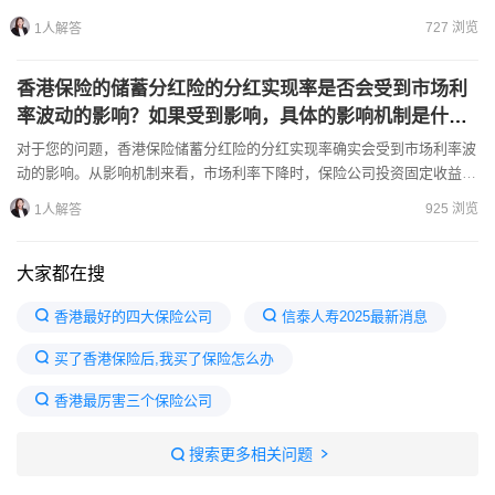
比如30岁男士，年缴2万美元，缴5年，60岁起每年能领...
727 浏览
1人解答
香港保险的储蓄分红险的分红实现率是否会受到市场利
率波动的影响？如果受到影响，具体的影响机制是什
么？
对于您的问题，香港保险储蓄分红险的分红实现率确实会受到市场利率波
动的影响。从影响机制来看，市场利率下降时，保险公司投资固定收益类
资产的回报会降低，比如债券等。而香港储蓄分红险部分资金会...
925 浏览
1人解答
大家都在搜
香港最好的四大保险公司
信泰人寿2025最新消息
买了香港保险后,我买了保险怎么办
香港最厉害三个保险公司
国家为何不建议购买重疾险
中国最好三个保险公司
搜索更多相关问题
复利2.5%的保险值得买吗