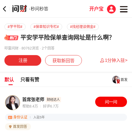
秒问秒答
·
开户宝
#学平险#
#保单知识专栏#
#找经理谈佣金#
平安学平险保单查询网址是什么啊？
叩富问财 · 80762浏览 · 2个回答
注册
1分钟入驻>
获取新回答
默认
只看有赞
首发
首席张老师
财经达人
帮助8.4万
好评6.7万
身份认证
入驻5年
首发回答