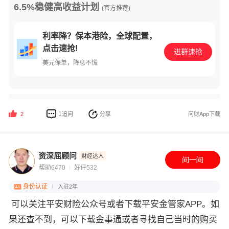
6.5%稳健高收益计划
(官方推荐)
利率降？保本港险，全球配置，
点击速抢!
进群速抢
美元保单，降息不慌
1
追问
分享
问财App下载
2
资深屈顾问
财经达人
帮助6470
好评532
身份认证
入驻2年
可以关注平安财险公众号或者下载平安金管家APP。如
果还查不到，可以下载金事通或者寻找自己当时的购买