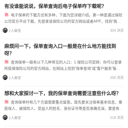
有没谁能说说，保单查询后电子保单咋下载呢？
电子保单的下载方式有多种，下面为您详细介绍。第一种是通过保险
公司官方平台下载，先登录该保险公司的官方网站或者APP，找到“我的
保单”“保单查询”这类入口。进入后就能看到您已投保的保单，...
304 浏览
1人解答
麻烦问一下，保单查询入口一般是在什么地方能找到
呀？
查询保单一般有以下几种常见的入口：1.保险公司官网：你可以登录
所投保保险公司的官方网站，在网站上找到“保单查询”或“客户服务”板
块，按照提示输入相关信息，如身份证号、保单号等，就能查询...
356 浏览
1人解答
想和大家探讨一下，我的保单查询需要注意些什么呀？
查询保单时有几个方面需要重点留意。首先要关注保单基本信息，像
投保人、被保险人、受益人的姓名、身份证号等是否准确无误，要是有信
息错误，可能会在理赔时遇到麻烦。其次，仔细查看保险责任和免责...
218 浏览
1人解答