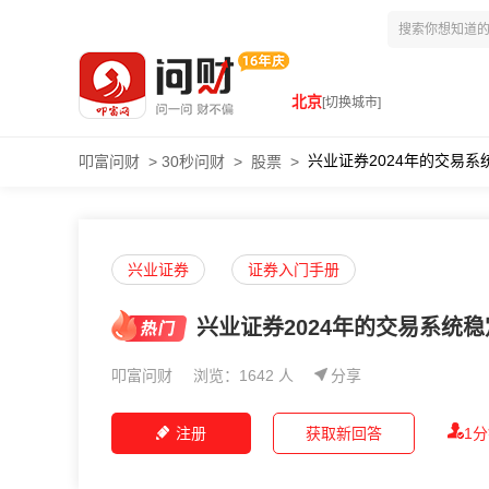
北京
[切换城市]
兴业证券2024年的交易
叩富问财
>
30秒问财
>
股票
>
兴业证券
证券入门手册
兴业证券2024年的交易系统
叩富问财
浏览：1642 人
分享
注册
获取新回答
1