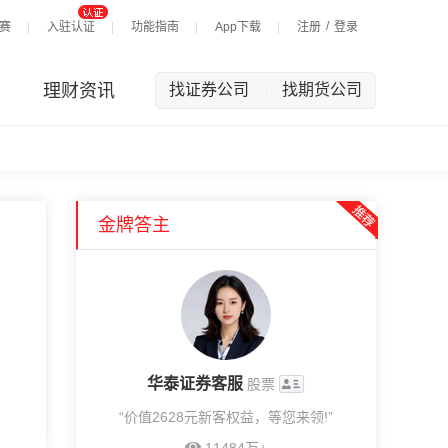
/
赛
入驻认证
功能指南
App下载
注册
登录
理财资讯
找证券公司
找期货公司
|
金牌答主
华泰证券客服
股票
“价值2628元新客权益，等您来领!”