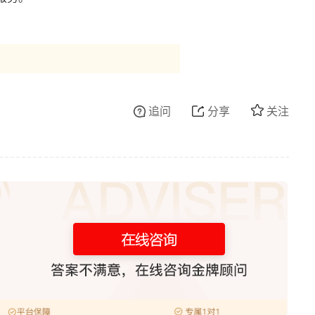
追问
分享
关注