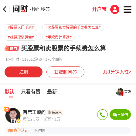
秒问秒答
·
开户宝
#股票入门手册#
#买股票和卖股票的手续费怎么算#
#找经理谈佣金#
#手续费计算器#
买股票和卖股票的手续费怎么算
叩富问财 · 119012浏览 · 170个回答
注册
1分钟入驻>
获取新回答
默认
只看有赞
最新
首发
首席王顾问
财经达人
帮助2.5万
好评4.1万
身份认证
入驻5年