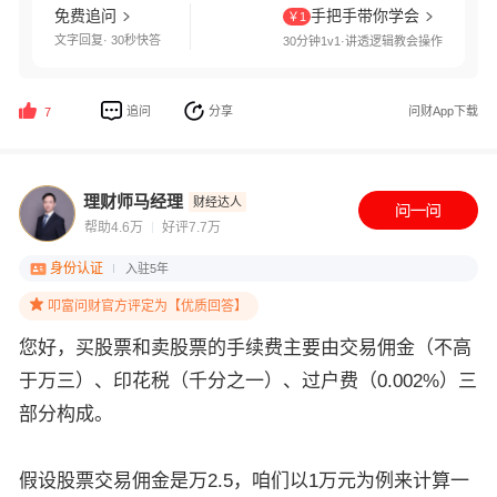
免费追问
手把手带你学会
￥1
文字回复· 30秒快答
30分钟1v1·讲透逻辑教会操作
追问
分享
问财App下载
7
理财师马经理
财经达人
帮助4.6万
好评7.7万
身份认证
入驻5年
叩富问财官方评定为【优质回答】
您好，买股票和卖股票的手续费主要由交易佣金（不高
于万三）、印花税（千分之一）、过户费（0.002%）三
部分构成。
假设股票交易佣金是万2.5，咱们以1万元为例来计算一