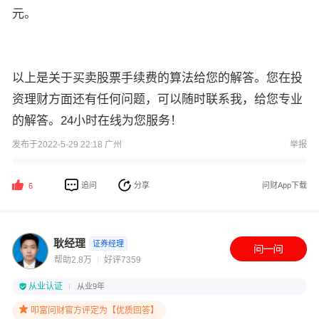
元。
以上是关于买卖股票手续费的算法给您的解答。您在投
资理财方面还有任何问题，可以随时联系我，给您专业
的解答。24小时在线为您服务！
发布于2022-5-29 22:18 广州
举报
追问
分享
问财App下载
6
耿经理
证券经理
帮助2.8万
好评7359
从业认证
从业9年
叩富问财官方评定为【优质回答】