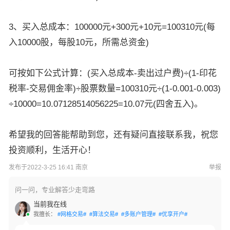
3、买入总成本：100000元+300元+10元=100310元(每
入10000股，每股10元，所需总资金)
可按如下公式计算：(买入总成本-卖出过户费)÷(1-印花
税率-交易佣金率)÷股票数量=100310元÷(1-0.001-0.003)
÷10000=10.07128514056225=10.07元(四舍五入)。
希望我的回答能帮助到您，还有疑问直接联系我，祝您
投资顺利，生活开心！
发布于2022-3-25 16:41 南京
举报
问一问，专业解答少走弯路
当前我在线
我擅长：
#网格交易#
#算法交易#
#多账户管理#
#优享开户#
#量化交易#
#