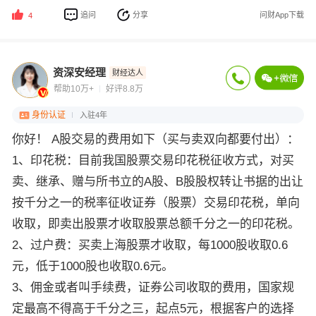
追问
分享
问财App下载
4
资深安经理
财经达人
帮助10万+
好评8.8万
身份认证
入驻4年
你好！ A股交易的费用如下（买与卖双向都要付出）：
1、印花税：目前我国股票交易印花税征收方式，对买
卖、继承、赠与所书立的A股、B股股权转让书据的出让
按千分之一的税率征收证券（股票）交易印花税，单向
收取，即卖出股票才收取股票总额千分之一的印花税。
2、过户费：买卖上海股票才收取，每1000股收取0.6
元，低于1000股也收取0.6元。
3、佣金或者叫手续费，证券公司收取的费用，国家规
定最高不得高于千分之三，起点5元，根据客户的选择