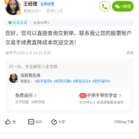
王经理
证券经理
帮助10万+
好评1.1万
从业认证
从业10年+
您好，您可以直接查询交割单，联系我让您的股票账户
交易手续费直降成本欢迎交流！
发布于2020-5-8 14:25 北京
举报
问一问，专业解答少走弯路
当前我在线
我擅长：
#新手指导#
#权限开通#
#券商对比#
#软件操作#
免费追问
手把手带你学会
￥1
文字回复· 30秒快答
30分钟1v1·讲透逻辑教会操作
追问
分享
问财App下载
赞