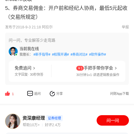
5、券商交易佣金：开户前和经纪人协商，最低5元起收
（交易所规定）
发布于2018-9-3 21:18 阿拉尔
举报
问一问，专业解答少走弯路
当前我在线
我擅长：
#新手指导#
#权限开通#
#券商对比#
#软件操作#
免费追问
手把手带你学会
￥1
文字回复· 30秒快答
30分钟1v1·讲透逻辑教会操作
追问
分享
问财App下载
1
资深康经理
证券经理
帮助10万+
好评2.4万