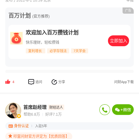
发布于2022-8-1 10:59 北京
举报
广告
百万计划
(官方推荐)
欢迎加入百万攒钱计划
立即加入
快乐理财，轻松攒钱
复利增长
必学存钱法
7天学会
追问
分享
问财App下载
4
首席赵经理
财经达人
帮助6.8万
好评7.1万
身份认证
入驻5年
叩富问财官方评定为【优质回答】