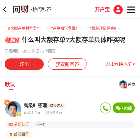
秒问秒答
·
开户宝
#大额存单利率表#
#存单知识专栏#
#找经理谈佣金#
什么叫大额存单?大额存单具体咋买呢
叩富问财 · 2636浏览 · 1个回答
注册
1分钟入驻>
获取新回答
默认
首发
高级叶经理
财经达人
帮助4.2万
好评2.6万
身份认证
入驻4年
首发回答