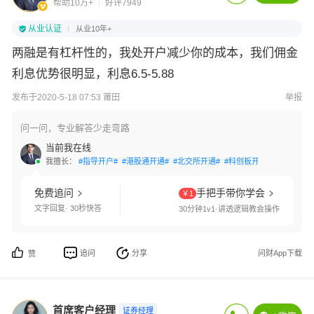
帮助10万+
好评7949
从业认证
从业10年+
两融是有杠杆性的，我处开户减少你的成本，我们佣金
利息优势很明显，利息6.5-5.88
发布于2020-5-18 07:53 莆田
举报
问一问，专业解答少走弯路
当前我在线
我擅长：
#指导开户#
#港股通开通#
#北交所开通#
#科创板开通#
#创业板开
免费追问
手把手带你学会
￥1
文字回复· 30秒快答
30分钟1v1·讲透逻辑教会操作
追问
分享
问财App下载
赞
首席客户经理
证券经理