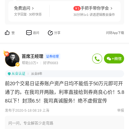
免费追问
手把手带你学会
￥1
文字回复· 30秒快答
30分钟1v1·讲透逻辑教会操作
追问
分享
问财App下载
赞
首席王经理
证券经理
帮助10万+
好评6683
从业认证
从业8年
前20个交易日证券账户资产日均不能低于50万元即可开
通了的。在我司开两融，利率直接给到券商良心价！5.8
8以下！封顶6.5！我司真诚服务！绝不虚假宣传
发布于2020-5-18 08:19 上海
举报
问一问，专业解答少走弯路