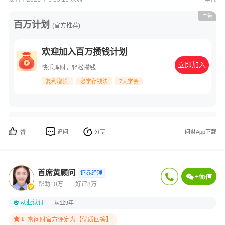
广告
百万计划
(官方推荐)
欢迎加入百万攒钱计划
立即加入
快乐理财，轻松攒钱
复利增长
必学存钱法
7天学会
追问
分享
问财App下载
赞
首席黄顾问
证券经理
帮助10万+
好评8万
从业认证
从业9年
叩富问财官方评定为【优质回答】