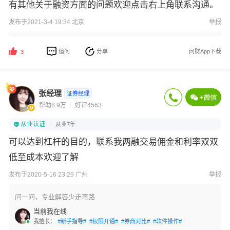
有其他关于融资方面的问题欢迎点击右上角联系沟通。
发布于2021-3-4 19:34 北京
举报
追问
分享
问财App下载
3
张经理
证券经理
帮助8.9万
好评4563
从业认证
从业7年
可以达到杠杆的目的，联系我两融交易佣金和利率双双
低至成本欢迎了解
发布于2020-5-16 23:29 广州
举报
问一问，专业解答少走弯路
当前我在线
我擅长：
#新手指导#
#权限开通#
#券商对比#
#软件操作#