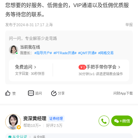
您想要的好服务、低佣金的，VIP通道以及低佣优质服
务等待您的联系。
发布于2024-8-31 17:17 上海
举报
问一问，专业解答少走弯路
当前我在线
我擅长：
#指导开户#
#PTRade开通#
#QMT开通#
#网格交易#
#港股通开通#
免费追问
手把手带你学会
￥1
文字回复· 30秒快答
30分钟1v1·讲透逻辑教会操作
追问
分享
问财App下载
赞
资深黄经理
证券经理
帮助10万+
好评2.5万
从业认证
从业8年