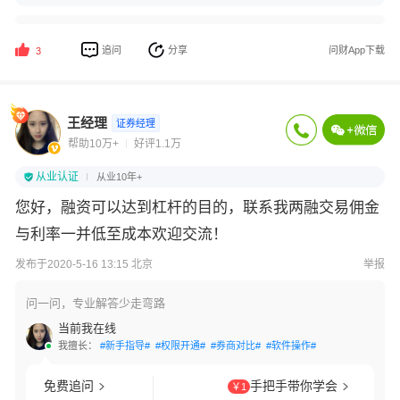
追问
分享
问财App下载
3
王经理
证券经理
帮助10万+
好评1.1万
从业认证
从业10年+
您好，融资可以达到杠杆的目的，联系我两融交易佣金
与利率一并低至成本欢迎交流！
发布于2020-5-16 13:15 北京
举报
问一问，专业解答少走弯路
当前我在线
我擅长：
#新手指导#
#权限开通#
#券商对比#
#软件操作#
免费追问
手把手带你学会
￥1