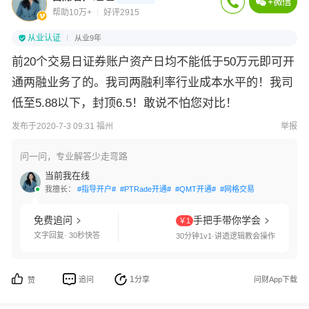
帮助10万+
好评2915
从业认证
从业9年
前20个交易日证券账户资产日均不能低于50万元即可开
通两融业务了的。我司两融利率行业成本水平的！我司
低至5.88以下，封顶6.5！敢说不怕您对比！
发布于2020-7-3 09:31 福州
举报
问一问，专业解答少走弯路
当前我在线
我擅长：
#指导开户#
#PTRade开通#
#QMT开通#
#网格交易#
#国债逆回购#
免费追问
手把手带你学会
￥1
文字回复· 30秒快答
30分钟1v1·讲透逻辑教会操作
1
追问
分享
问财App下载
赞