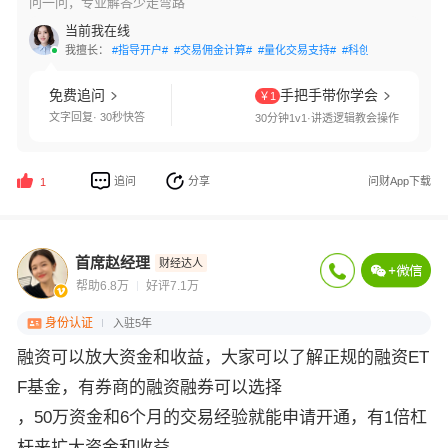
问一问，专业解答少走弯路
当前我在线
我擅长：
#指导开户#
#交易佣金计算#
#量化交易支持#
#科创板开通#
#创业
免费追问
手把手带你学会
￥1
文字回复· 30秒快答
30分钟1v1·讲透逻辑教会操作
追问
分享
问财App下载
1
首席赵经理
财经达人
帮助6.8万
好评7.1万
身份认证
入驻5年
融资可以放大资金和收益，大家可以了解正规的融资ET
F基金，有券商的融资融券可以选择
，50万资金和6个月的交易经验就能申请开通，有1倍杠
杆来扩大资金和收益