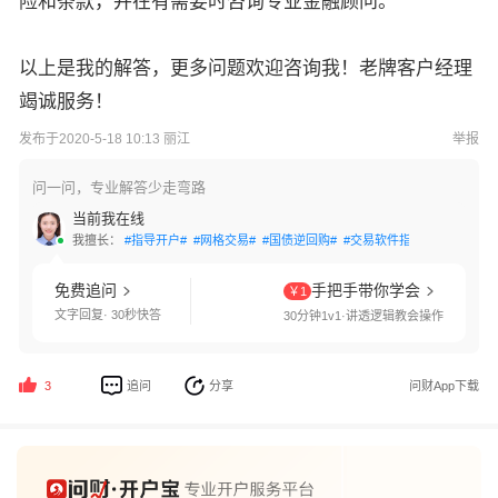
险和条款，并在有需要时咨询专业金融顾问。
以上是我的解答，更多问题欢迎咨询我！老牌客户经理
竭诚服务！
发布于2020-5-18 10:13 丽江
举报
问一问，专业解答少走弯路
当前我在线
我擅长：
#指导开户#
#网格交易#
#国债逆回购#
#交易软件指导#
#条件单设
免费追问
手把手带你学会
￥1
文字回复· 30秒快答
30分钟1v1·讲透逻辑教会操作
追问
分享
问财App下载
3