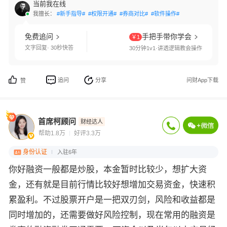
当前我在线
我擅长：
#新手指导#
#权限开通#
#券商对比#
#软件操作#
免费追问
手把手带你学会
￥1
文字回复· 30秒快答
30分钟1v1·讲透逻辑教会操作
追问
分享
问财App下载
赞
首席柯顾问
财经达人
帮助1.8万
好评3.3万
身份认证
入驻6年
你好融资一般都是炒股，本金暂时比较少，想扩大资
金，还有就是目前行情比较好想增加交易资金，快速积
累盈利。不过股票开户是一把双刃剑，风险和收益都是
同时增加的，还需要做好风险控制，现在常用的融资是