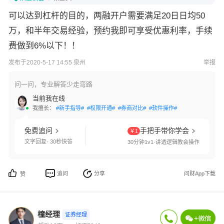
可以达到杠杆的目的，两融开户需要满足20日日均50
万，和半年交易经验，预约我即可享受优惠利率，手续
费做到6%以下！！
发布于2020-5-17 14:55 泉州
举报
问一问，专业解答少走弯路
当前我在线
我擅长：
#新手指导#
#权限开通#
#券商对比#
#软件操作#
免费追问
手把手带你学会
￥1
文字回复· 30秒快答
30分钟1v1·讲透逻辑教会操作
追问
分享
问财App下载
赞
橦经理
证券经理