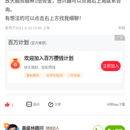
放大融资融券1倍资金，感兴趣可以点我右上角联系咨
询。
有想法的可以点击右上方找我细聊！
发布于2021-3-10 15:40 上海
举报
广告
百万计划
(官方推荐)
欢迎加入百万攒钱计划
立即加入
快乐理财，轻松攒钱
复利增长
必学存钱法
7天学会
追问
分享
问财App下载
1
高级林顾问
财经达人