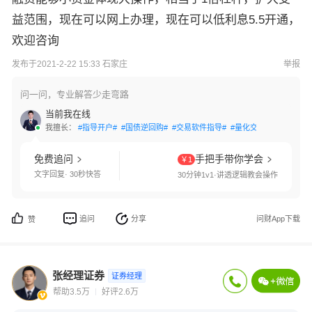
益范围，现在可以网上办理，现在可以低利息5.5开通，
欢迎咨询
发布于2021-2-22 15:33 石家庄
举报
问一问，专业解答少走弯路
当前我在线
我擅长：
#指导开户#
#国债逆回购#
#交易软件指导#
#量化交易#
#融资融券
免费追问
手把手带你学会
￥1
文字回复· 30秒快答
30分钟1v1·讲透逻辑教会操作
追问
分享
问财App下载
赞
张经理证券
证券经理
帮助3.5万
好评2.6万