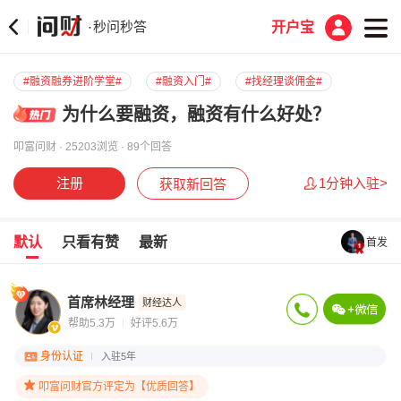
秒问秒答
·
开户宝
#融资融券进阶学堂#
#融资入门#
#找经理谈佣金#
为什么要融资，融资有什么好处？
叩富问财 · 25203浏览 · 89个回答
注册
1分钟入驻>
获取新回答
默认
只看有赞
最新
首发
首席林经理
财经达人
帮助5.3万
好评5.6万
身份认证
入驻5年
叩富问财官方评定为【优质回答】